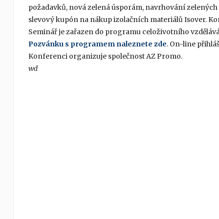
požadavků, nová zelená úsporám, navrhování zelených s
slevový kupón na nákup izolačních materiálů Isover. 
Seminář je zařazen do programu celoživotního vzdělávání
Pozvánku s programem naleznete zde
. On-line přihlá
Konferenci organizuje společnost AZ Promo.
wd