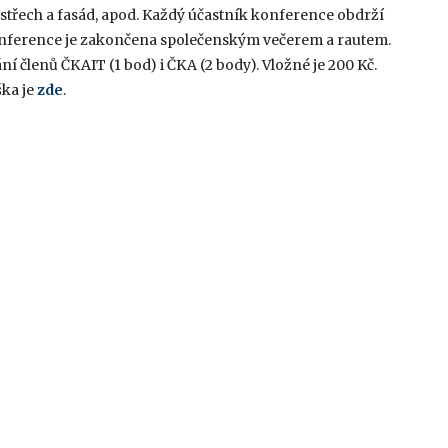
třech a fasád, apod. Každý účastník konference obdrží
Konference je zakončena společenským večerem a rautem.
 členů ČKAIT (1 bod) i ČKA (2 body). Vložné je 200 Kč.
ška je
zde
.