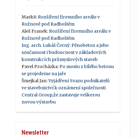
Mark8
:
Rozšíření firemního areálu v
Rožnově pod Radhoštěm
Aleš Franek
:
Rozšíření firemního areálu v
Rožnově pod Radhoštěm
Ing. arch. Lukáš Černý
:
Pěnobeton a jeho
současnost i budoucnost v základových
konstrukcích průmyslových staveb
Pavel Procházka
:
Po mostu z bílého betonu
se projedeme na jaře
Šmejkal Jan
:
Vyjádření Svazu podnikatelů
ve stavebnictví k oznámení společnosti
Central Group,že zastavuje veškerou
novou výstavbu
Newsletter