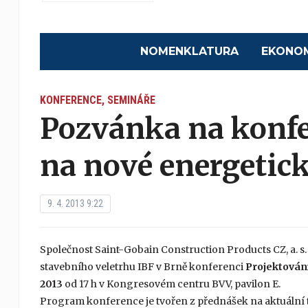
NOMENKLATURA
EKONO
KONFERENCE, SEMINÁŘE
Pozvánka na konfe
na nové energetic
9. 4. 2013 9:22
Společnost Saint-Gobain Construction Products CZ, a. s. 
stavebního veletrhu IBF v Brně konferenci
Projektován
2013
od 17 h v Kongresovém centru BVV, pavilon E.
Program konference je tvořen z přednášek na aktuální