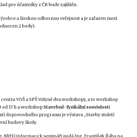
lad pro účastníky z ČR bude zajištěn.
 výrobce a širokou odbornou veřejnost a je zařazen mezi
odnocen 2 body).
 centru VOŠ a SPŠ Volyně dva workshopy, a to workshop
9 od 17 h a workshop
Stavebně-fyzikální souvislosti
částí doprovodného programu je výstava „Stavby století
avní budovy školy.
e
. Bližší informace k semináři podá Ing. František Řáha na