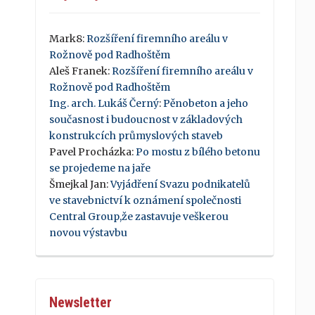
Mark8
:
Rozšíření firemního areálu v
Rožnově pod Radhoštěm
Aleš Franek
:
Rozšíření firemního areálu v
Rožnově pod Radhoštěm
Ing. arch. Lukáš Černý
:
Pěnobeton a jeho
současnost i budoucnost v základových
konstrukcích průmyslových staveb
Pavel Procházka
:
Po mostu z bílého betonu
se projedeme na jaře
Šmejkal Jan
:
Vyjádření Svazu podnikatelů
ve stavebnictví k oznámení společnosti
Central Group,že zastavuje veškerou
novou výstavbu
Newsletter