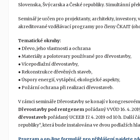
Slovenska, Švýcarska a České republiky. Simultánní přek
Seminář je určen pro projektanty, architekty, investory,
akreditované vzdělávací programy pro členy ČKAIT (oh
Tematické okruhy:
● Dřevo, jeho vlastnosti a ochrana
● Materiály a polotovary používané pro dřevostavby,
● Vícepodlažní dřevostavby,
● Rekonstrukce dřevěných staveb,
● Úspory energií, vytápění, ekologické aspekty,
● Požární ochrana při realizaci dřevostaveb.
V rámci semináře Dřevostavby se konají v kongresovém
Dřevostavby pod rentgenem
pořádaný VVÚD 16. 4. 201
dřevostaveb
pořádaný UCEEB 17. 4. 2019 od 10 h. Další 
republiky“, která bude instalována ve dvou podlažích hl
Program a on-line formulář pro přihlášení najdete zd