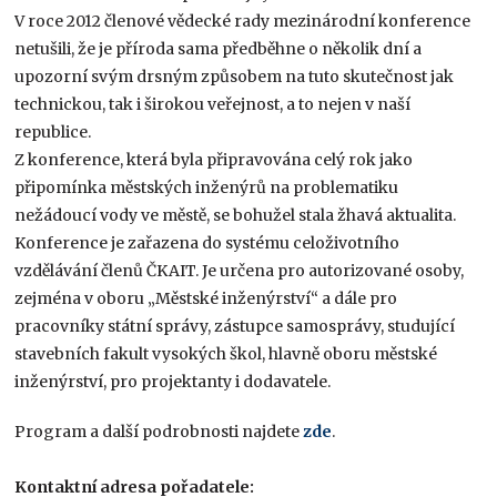
V roce 2012 členové vědecké rady mezinárodní konference
netušili, že je příroda sama předběhne o několik dní a
upozorní svým drsným způsobem na tuto skutečnost jak
technickou, tak i širokou veřejnost, a to nejen v naší
republice.
Z konference, která byla připravována celý rok jako
připomínka městských inženýrů na problematiku
nežádoucí vody ve městě, se bohužel stala žhavá aktualita.
Konference je zařazena do systému celoživotního
vzdělávání členů ČKAIT. Je určena pro autorizované osoby,
zejména v oboru „Městské inženýrství“ a dále pro
pracovníky státní správy, zástupce samosprávy, studující
stavebních fakult vysokých škol, hlavně oboru městské
inženýrství, pro projektanty i dodavatele.
Program a další podrobnosti najdete
zde
.
Kontaktní adresa pořadatele: