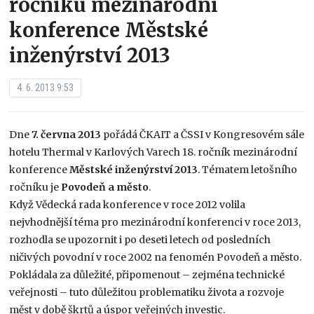
ročníku mezinárodní
konference Městské
inženýrství 2013
4. 6. 2013 9:53
Dne
7. června 2013
pořádá ČKAIT a ČSSI v Kongresovém sále
hotelu Thermal v Karlových Varech 18. ročník mezinárodní
konference
Městské inženýrství 2013
. Tématem letošního
ročníku je
Povodeň a město
.
Když Vědecká rada konference v roce 2012 volila
nejvhodnější téma pro mezinárodní konferenci v roce 2013,
rozhodla se upozornit i po deseti letech od posledních
ničivých povodní v roce 2002 na fenomén Povodeň a město.
Pokládala za důležité, připomenout – zejména technické
veřejnosti – tuto důležitou problematiku života a rozvoje
měst v době škrtů a úspor veřejných investic.