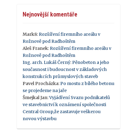
Nejnovější komentáře
Mark8
:
Rozšíření firemního areálu v
Rožnově pod Radhoštěm
Aleš Franek
:
Rozšíření firemního areálu v
Rožnově pod Radhoštěm
Ing. arch. Lukáš Černý
:
Pěnobeton a jeho
současnost i budoucnost v základových
konstrukcích průmyslových staveb
Pavel Procházka
:
Po mostu z bílého betonu
se projedeme na jaře
Šmejkal Jan
:
Vyjádření Svazu podnikatelů
ve stavebnictví k oznámení společnosti
Central Group,že zastavuje veškerou
novou výstavbu