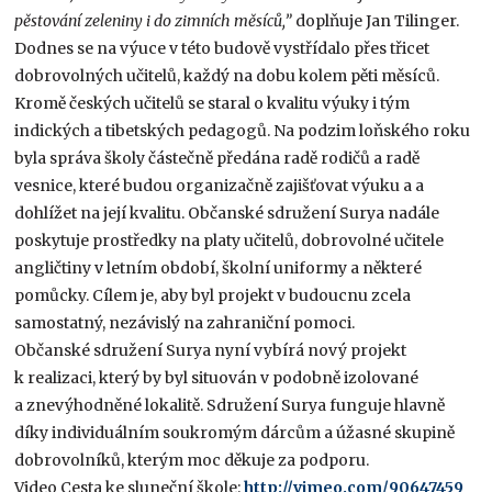
pěstování zeleniny i do zimních měsíců,”
doplňuje Jan Tilinger.
Dodnes se na výuce v této budově vystřídalo přes třicet
dobrovolných učitelů, každý na dobu kolem pěti měsíců.
Kromě českých učitelů se staral o kvalitu výuky i tým
indických a tibetských pedagogů. Na podzim loňského roku
byla správa školy částečně předána radě rodičů a radě
vesnice, které budou organizačně zajišťovat výuku a a
dohlížet na její kvalitu. Občanské sdružení Surya nadále
poskytuje prostředky na platy učitelů, dobrovolné učitele
angličtiny v letním období, školní uniformy a některé
pomůcky. Cílem je, aby byl projekt v budoucnu zcela
samostatný, nezávislý na zahraniční pomoci.
Občanské sdružení Surya nyní vybírá nový projekt
k realizaci, který by byl situován v podobně izolované
a znevýhodněné lokalitě. Sdružení Surya funguje hlavně
díky individuálním soukromým dárcům a úžasné skupině
dobrovolníků, kterým moc děkuje za podporu.
Video Cesta ke sluneční škole:
http://vimeo.com/90647459