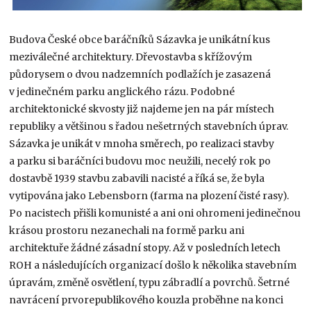
Budova České obce baráčníků Sázavka je unikátní kus
meziválečné architektury. Dřevostavba s křížovým
půdorysem o dvou nadzemních podlažích je zasazená
v jedinečném parku anglického rázu. Podobné
architektonické skvosty již najdeme jen na pár místech
republiky a většinou s řadou nešetrných stavebních úprav.
Sázavka je unikát v mnoha směrech, po realizaci stavby
a parku si baráčníci budovu moc neužili, necelý rok po
dostavbě 1939 stavbu zabavili nacisté a říká se, že byla
vytipována jako Lebensborn (farma na plození čisté rasy).
Po nacistech přišli komunisté a ani oni ohromeni jedinečnou
krásou prostoru nezanechali na formě parku ani
architektuře žádné zásadní stopy. Až v posledních letech
ROH a následujících organizací došlo k několika stavebním
úpravám, změně osvětlení, typu zábradlí a povrchů. Šetrné
navrácení prvorepublikového kouzla proběhne na konci