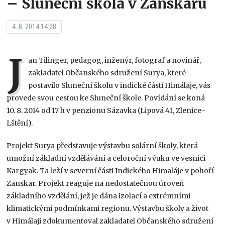
– Sluneční škola v Zanskaru
4. 8. 2014 14:28
J
an Tilinger, pedagog, inženýr, fotograf a novinář,
zakladatel Občanského sdružení Surya, které
postavilo Sluneční školu v indické části Himálaje, vás
provede svou cestou ke Sluneční škole. Povídání se koná
10. 8. 2014 od 17 h v penzionu Sázavka (Lipová 41, Zlenice-
Lštění).
Projekt Surya představuje výstavbu solární školy, která
umožní základní vzdělávání a celoroční výuku ve vesnici
Kargyak. Ta leží v severní části Indického Himaláje v pohoří
Zanskar. Projekt reaguje na nedostatečnou úroveň
základního vzdělání, jež je dána izolací a extrémními
klimatickými podmínkami regionu. Výstavbu školy a život
v Himálaji zdokumentoval zakladatel Občanského sdružení