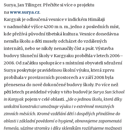
Surya, Jan Tilinger. Přečtěte si více o projektu
na
www.surya.cz
.
Kargyak je odloučená vesnice v indickém Himálaji
v nadmořské výšce 4200 m n. m., jedno z posledních míst,
kde přežívá původní tibetská kultura. Vesnice donedávna
neměla školu a děti musely odcházet do vzdálených
internátů, nebo se nikdy nenaučily číst a psát. Výstavba
budovy Sluneční školy v Kargyaku proběhla v letech 2006–
2008. Od začátku spolupráce s místními obyvateli sdružení
Surya poskytuje pravidelnou školní výuku, která zprvu
probíhala v provizorních prostorech a v září 2008 byla
přenesena do nově dokončené budovy školy. Po více než
pěti letech pravidelné výuky v této budově je
Surya Sun School
in Kargyak
pojem v celé oblasti. „
Jde o jedinou školu, která díky
unikátní konstrukci umožnuje výuku i v extrémně mrazivých
zimních měsících. Kromě vzdělání dětí i dospělých přinášíme do
oblasti i základní povědomí o hygieně, obnovujeme zapomenutá
řemesla, sázíme stromky i díky skleníkům rozšiřujeme možnosti