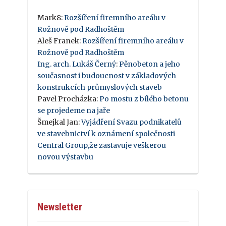
Mark8
:
Rozšíření firemního areálu v
Rožnově pod Radhoštěm
Aleš Franek
:
Rozšíření firemního areálu v
Rožnově pod Radhoštěm
Ing. arch. Lukáš Černý
:
Pěnobeton a jeho
současnost i budoucnost v základových
konstrukcích průmyslových staveb
Pavel Procházka
:
Po mostu z bílého betonu
se projedeme na jaře
Šmejkal Jan
:
Vyjádření Svazu podnikatelů
ve stavebnictví k oznámení společnosti
Central Group,že zastavuje veškerou
novou výstavbu
Newsletter