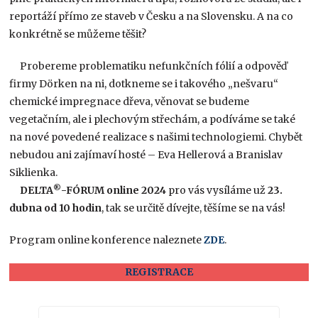
reportáží přímo ze staveb v Česku a na Slovensku. A na co
konkrétně se můžeme těšit?
Probereme problematiku nefunkčních fólií a odpověď
firmy Dörken na ni, dotkneme se i takového „nešvaru“
chemické impregnace dřeva, věnovat se budeme
vegetačním, ale i plechovým střechám, a podíváme se také
na nové povedené realizace s našimi technologiemi. Chybět
nebudou ani zajímaví hosté – Eva Hellerová a Branislav
Siklienka.
®
DELTA
-FÓRUM online 2024
pro vás vysíláme už
23.
dubna od 10 hodin
, tak se určitě dívejte, těšíme se na vás!
Program online konference naleznete
ZDE
.
REGISTRACE