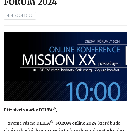
FÓRUM 2024
4. 4. 2024 16:00
®
Příznivci značky DELTA
,
®
zveme vás na
DELTA
-FÓRUM online 2024
, které bude
plné praktických informací a tipů, rozhovorů ze studia, ale i