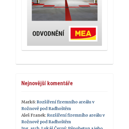
Nejnovější komentáře
Mark8
:
Rozšíření firemního areálu v
Rožnově pod Radhoštěm
Aleš Franek
:
Rozšíření firemního areálu v
Rožnově pod Radhoštěm
Ing. arch. Lukáš Černý
:
Pěnobeton a jeho