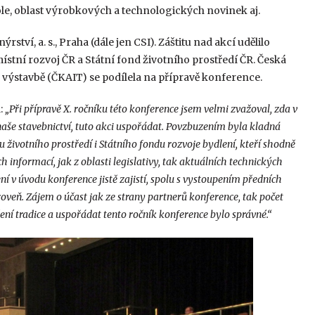
role, oblast výrobkových a technologických novinek aj.
ví, a. s., Praha (dále jen CSI). Záštitu nad akcí udělilo
stní rozvoj ČR a Státní fond životního prostředí ČR. Česká
výstavbě (ČKAIT) se podílela na přípravě konference.
l:
„Při přípravě X. ročníku této konference jsem velmi zvažoval, zda v
naše stavebnictví, tuto akci uspořádat. Povzbuzením byla kladná
životního prostředí i Státního fondu rozvoje bydlení, kteří shodně
 informací, jak z oblasti legislativy, tak aktuálních technických
ní v úvodu konference jistě zajistí, spolu s vystoupením předních
veň. Zájem o účast jak ze strany partnerů konference, tak počet
ení tradice a uspořádat tento ročník konference bylo správné.“