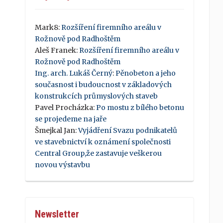
Mark8
:
Rozšíření firemního areálu v
Rožnově pod Radhoštěm
Aleš Franek
:
Rozšíření firemního areálu v
Rožnově pod Radhoštěm
Ing. arch. Lukáš Černý
:
Pěnobeton a jeho
současnost i budoucnost v základových
konstrukcích průmyslových staveb
Pavel Procházka
:
Po mostu z bílého betonu
se projedeme na jaře
Šmejkal Jan
:
Vyjádření Svazu podnikatelů
ve stavebnictví k oznámení společnosti
Central Group,že zastavuje veškerou
novou výstavbu
Newsletter