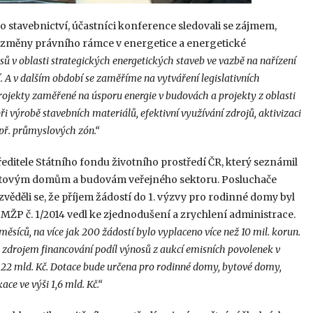
o stavebnictví, účastníci konference sledovali se zájmem,
 změny právního rámce v energetice a energetické
ů v oblasti strategických energetických staveb ve vazbě na nařízení
í. A v dalším období se zaměříme na vytváření legislativních
rojekty zaměřené na úsporu energie v budovách a projekty z oblasti
 výrobě stavebních materiálů, efektivní využívání zdrojů, aktivizaci
apř. průmyslových zón.“
editele Státního fondu životního prostředí ČR, který seznámil
ytovým domům a budovám veřejného sektoru. Posluchače
ěděli se, že příjem žádostí do 1. výzvy pro rodinné domy byl
 MŽP č. 1/2014 vedl ke zjednodušení a zrychlení administrace.
síců, na více jak 200 žádostí bylo vyplaceno více než 10 mil. korun.
zdrojem financování podíl výnosů z aukcí emisních povolenek v
22 mld. Kč. Dotace bude určena pro rodinné domy, bytové domy,
ce ve výši 1,6 mld. Kč.“