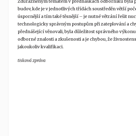
Zdůrazněným tématem v přednáškách odborníků byla pro
budov, kde je v jednotlivých třídách soustředěn větší poč
úspornější a tím také těsnější – je nutné větrání řešit
technologicky správným postupům při zateplování a chybám
přednášející věnovali, byla důležitost správného výkon
odborné znalosti a zkušenosti a je chybou, že živnosten
jakoukoliv kvalifikaci.
tisková zpráva