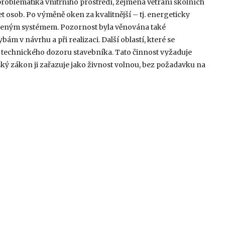
blematika vnitřního prostředí, zejména větrání školních
et osob. Po výměně oken za kvalitnější – tj. energeticky
 nuceným systémem. Pozornost byla věnována také
 v návrhu a při realizaci. Další oblastí, které se
u technického dozoru stavebníka. Tato činnost vyžaduje
ský zákon ji zařazuje jako živnost volnou, bez požadavku na