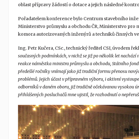
oblast přípravy žádostí o dotace a jejich následné kont
Pořadatelem konference bylo Centrum stavebního inženýrst
Ministerstvo průmyslu a obchodu ČR, Ministerstvo pro mí
komora autorizovaných inženýrů a techniků činných ve 
Ing. Petr Kučera, CSc., technický ředitel CSI, úvodem řek
současných podmínkách, v nichž se již po několik let nachází 
reakce náměstka ministra průmyslu a obchodu, Státního fondu 
předešlé ročníky vnímají jako již tradiční formu přenosu nových
problémů. Jejich účast v přípravném výboru, i aktivní vystoupe
odborníků v daném oboru, již tradičně očekávanou vysokou úro
přihlášených posluchačů mne ujistil, že rozhodnutí o nepřeruš