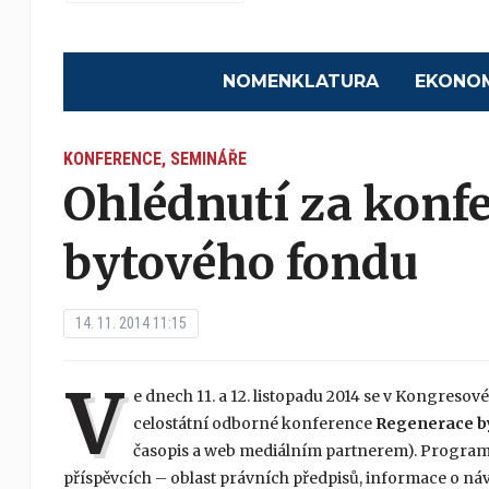
NOMENKLATURA
EKONO
KONFERENCE, SEMINÁŘE
Ohlédnutí za konf
bytového fondu
14. 11. 2014 11:15
V
e dnech 11. a 12. listopadu 2014 se v Kongreso
celostátní odborné konference
Regenerace by
časopis a web mediálním partnerem). Program 
příspěvcích – oblast právních předpisů, informace o ná