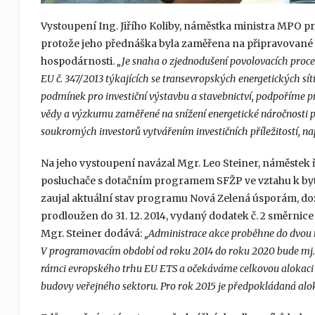
Vystoupení Ing. Jiřího Koliby, náměstka ministra MPO pr
protože jeho přednáška byla zaměřena na připravované
hospodárnosti.
„Je snaha o zjednodušení povolovacích proces
EU č. 347/2013 týkajících se transevropských energetických sít
podmínek pro investiční výstavbu a stavebnictví, podpoříme p
vědy a výzkumu zaměřené na snížení energetické náročnosti při
soukromých investorů vytvářením investičních příležitostí, n
Na jeho vystoupení navázal Mgr. Leo Steiner, náměstek ř
posluchače s dotačním programem SFŽP ve vztahu k b
zaujal aktuální stav programu Nová Zelená úsporám, dozv
prodloužen do 31. 12. 2014, vydaný dodatek č. 2 směrnice
Mgr. Steiner dodává:
„Administrace akce proběhne do dvou mě
V programovacím období od roku 2014 do roku 2020 bude mj. 
rámci evropského trhu EU ETS a očekáváme celkovou alokaci 
budovy veřejného sektoru. Pro rok 2015 je předpokládaná aloka