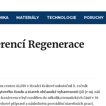
MIKA
MATERIÁLY
TECHNOLOGIE
PORUCHY
erencí Regenerace
vém centru ALDIS v Hradci Králové uskutečnil X. ročník
tového fondu a staveb občanské vybavenosti
(jíž je mj. náš
konference byl rozdělen do několika tematických částí v 36
vrhové přípravě a následném provádění stavebních prací,