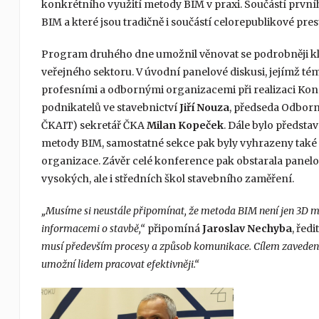
konkrétního využití metody BIM v praxi. Součástí prvního
BIM a které jsou tradičně i součástí celorepublikové pres
Program druhého dne umožnil věnovat se podrobněji k
veřejného sektoru. V úvodní panelové diskusi, jejímž 
profesními a odbornými organizacemi při realizaci Kon
podnikatelů ve stavebnictví
Jiří Nouza
, předseda Odbor
ČKAIT) sekretář ČKA
Milan Kopeček
. Dále bylo předsta
metody BIM, samostatné sekce pak byly vyhrazeny také 
organizace. Závěr celé konference pak obstarala panel
vysokých, ale i středních škol stavebního zaměření.
„Musíme si neustále připomínat, že metoda BIM není jen 3D m
informacemi o stavbě,“
připomíná
Jaroslav
Nechyba
, řed
musí především procesy a způsob komunikace. Cílem zavedení m
umožní lidem pracovat efektivněji.“