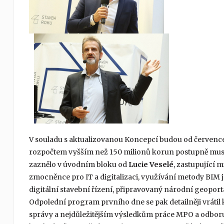
V souladu s aktualizovanou Koncepcí budou od července
rozpočtem vyšším než 150 milionů korun postupně muset ř
zaznělo v úvodním bloku od
Lucie Veselé
, zastupující m
zmocněnce pro IT a digitalizaci, využívání metody BIM j
digitální stavební řízení, připravovaný národní geopor
Odpolední program prvního dne se pak detailněji vrátil 
správy a nejdůležitějším výsledkům práce MPO a odbor