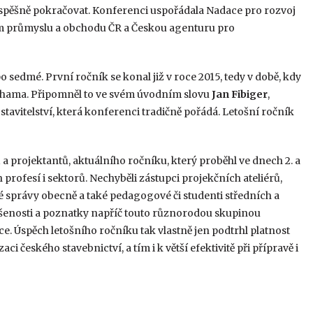
 úspěšně pokračovat. Konferenci uspořádala Nadace pro rozvoj
vem průmyslu a obchodu ČR a Českou agenturu pro
o sedmé. První ročník se konal již v roce 2015, tedy v době, kdy
ohama. Připomněl to ve svém úvodním slovu
Jan
Fibiger
,
tavitelství, která konferenci tradičně pořádá. Letošní ročník
a projektantů, aktuálního ročníku, který proběhl ve dnech 2. a
 profesí i sektorů. Nechyběli zástupci projekčních ateliérů,
é správy obecně a také pedagogové či studenti středních a
šenosti a poznatky napříč touto různorodou skupinou
e. Úspěch letošního ročníku tak vlastně jen podtrhl platnost
ci českého stavebnictví, a tím i k větší efektivitě při přípravě i