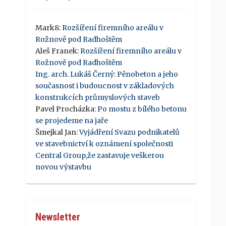
Mark8
:
Rozšíření firemního areálu v
Rožnově pod Radhoštěm
Aleš Franek
:
Rozšíření firemního areálu v
Rožnově pod Radhoštěm
Ing. arch. Lukáš Černý
:
Pěnobeton a jeho
současnost i budoucnost v základových
konstrukcích průmyslových staveb
Pavel Procházka
:
Po mostu z bílého betonu
se projedeme na jaře
Šmejkal Jan
:
Vyjádření Svazu podnikatelů
ve stavebnictví k oznámení společnosti
Central Group,že zastavuje veškerou
novou výstavbu
Newsletter