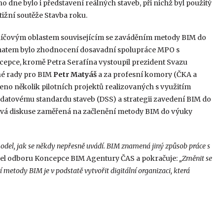
 dne bylo i představení reálných staveb, při nichž byl použitý
tižní soutěže Stavba roku.
líčovým oblastem souvisejícím se zaváděním metody BIM do
tématem bylo zhodnocení dosavadní spolupráce MPO s
cepce, kromě Petra Serafína vystoupil prezident Svazu
né rady pro BIM
Petr Matyáš
a za profesní komory (ČKA a
veno několik pilotních projektů realizovaných s využitím
datovému standardu staveb (DSS) a strategii zavedení BIM do
ová diskuse zaměřená na začlenění metody BIM do výuky
odel, jak se někdy nepřesně uvádí. BIM znamená jiný způsob práce s
itel odboru Koncepce BIM Agentury ČAS a pokračuje:
„Změnit se
etody BIM je v podstatě vytvořit digitální organizaci, která