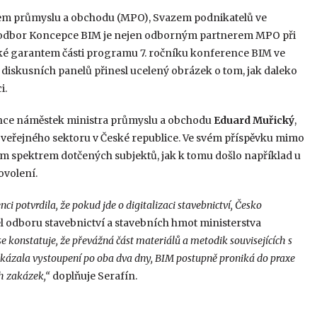
stvem průmyslu a obchodu (MPO), Svazem podnikatelů ve
jí odbor Koncepce BIM je nejen odborným partnerem MPO při
aké garantem části programu 7. ročníku konference BIM ve
diskusních panelů přinesl ucelený obrázek o tom, jak daleko
i.
nce náměstek ministra průmyslu a obchodu
Eduard
Muřický
,
ace veřejného sektoru v České republice. Ve svém příspěvku mimo
ým spektrem dotčených subjektů, jak k tomu došlo například u
ovolení.
i potvrdila, že pokud jde o digitalizaci stavebnictví, Česko
tel odboru stavebnictví a stavebních hmot ministerstva
se konstatuje, že převážná část materiálů a metodik souvisejících s
ukázala vystoupení po oba dva dny, BIM postupně proniká do praxe
h zakázek,“
doplňuje Serafín.