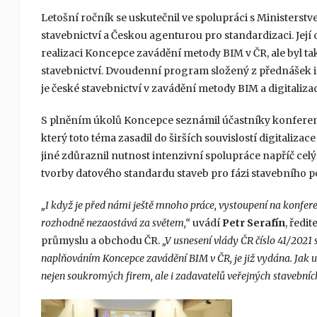
Letošní ročník se uskutečnil ve spolupráci s Minister
stavebnictví a Českou agenturou pro standardizaci. Je
realizaci Koncepce zavádění metody BIM v ČR, ale byl t
stavebnictví. Dvoudenní program složený z přednášek i 
je české stavebnictví v zavádění metody BIM a digitalizac
S plněním úkolů Koncepce seznámil účastníky konfere
který toto téma zasadil do širších souvislostí digitaliz
jiné zdůraznil nutnost intenzivní spolupráce napříč cel
tvorby datového standardu staveb pro fázi stavebního p
„I když je před námi ještě mnoho práce, vystoupení na konferenc
rozhodně nezaostává za světem,“
uvádí
Petr
Serafín
, ředi
průmyslu a obchodu ČR.
„V usnesení vlády ČR číslo 41/2021 
naplňováním Koncepce zavádění BIM v ČR, je již vydána. Jak 
nejen soukromých firem, ale i zadavatelů veřejných stavebníc