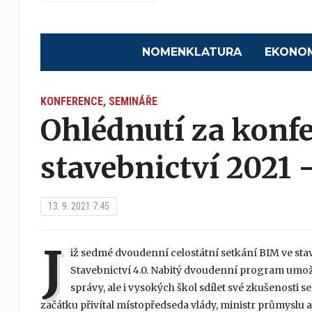
NOMENKLATURA
EKONO
KONFERENCE, SEMINÁŘE
Ohlédnutí za konf
stavebnictví 2021
13. 9. 2021 7:45
J
iž sedmé dvoudenní celostátní setkání BIM ve stav
Stavebnictví 4.0. Nabitý dvoudenní program umož
správy, ale i vysokých škol sdílet své zkušenosti
začátku přivítal místopředseda vlády, ministr průmyslu a