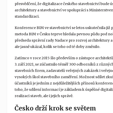
přesvědčení, že digitalizace českého stavebnictví bude
architektury a stavebnictví ve spolupráci s Ministerst
standardizaci.
Konference BIM ve stavebnictví se letos uskutečnila již p
metoda BIM v Česku teprve hledala pevnou půdu pod n
předseda správní rady Nadace pro rozvoj architektury a s
ale jasně ukázal, kolik se toho od té doby změnilo.
Zatímco v roce 2015 šlo především o zástupce architektů 
3. září 2021, se zúčastnilo téměř 300 odborníků z různých
stavebních firem, zadavatelů veřejných zakázek i veřejn
vysokých škol stavebního zaměření. Možnost sdílet zku
účastníků je jedním z nejdůležitějších přínosů konferenc
toho, že sdílení informací je základem k úspěšné digitaliza
realizaci staveb, ale i jejich správě.
Česko drží krok se světem