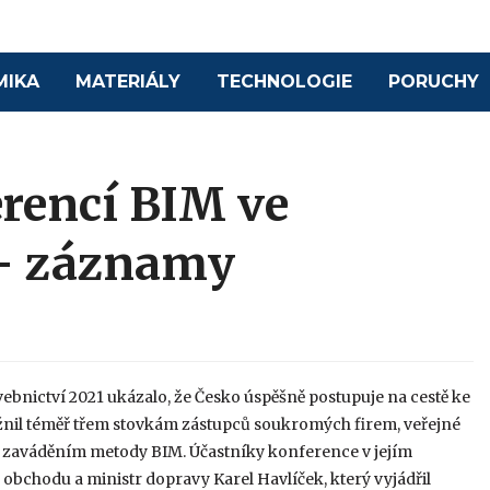
MIKA
MATERIÁLY
TECHNOLOGIE
PORUCHY
erencí BIM ve
 – záznamy
ebnictví 2021 ukázalo, že Česko úspěšně postupuje na cestě ke
nil téměř třem stovkám zástupců soukromých firem, veřejné
 se zaváděním metody BIM. Účastníky konference v jejím
 obchodu a ministr dopravy Karel Havlíček, který vyjádřil