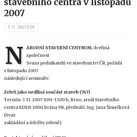
stavebního centra v listopadu
2007
7. 11. 2007 0:00
N
ÁRODNÍ STAVEBNÍ CENTRUM
, dceřiná
společnost
Svazu podnikatelů ve stavebnictví ČR, pořádá
v listopadu 2007
následující semináře:
Zeleň jako nedílná součást staveb (747)
Termín: 7. 11. 2007 9.00–13.00 h, Brno, areál Stavebního
centra EDEN 3000, brána 9B, přednáší: Ing. Jana Šimečková
(Svaz
zakládání a údržby zeleně).