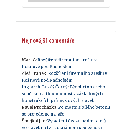
Nejnovější komentáře
Mark8
:
Rozšíření firemního areálu v
Rožnově pod Radhoštěm
Aleš Franek
:
Rozšíření firemního areálu v
Rožnově pod Radhoštěm
Ing. arch. Lukáš Černý
:
Pěnobeton a jeho
současnost i budoucnost v základových
konstrukcích průmyslových staveb
Pavel Procházka
:
Po mostu z bílého betonu
se projedeme na jaře
Šmejkal Jan
:
Vyjádření Svazu podnikatelů
ve stavebnictví k oznámení společnosti