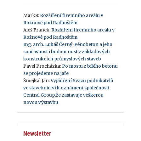
Mark8
:
Rozšíření firemního areálu v
Rožnově pod Radhoštěm
Aleš Franek
:
Rozšíření firemního areálu v
Rožnově pod Radhoštěm
Ing. arch. Lukáš Černý
:
Pěnobeton a jeho
současnost i budoucnost v základových
konstrukcích průmyslových staveb
Pavel Procházka
:
Po mostu z bílého betonu
se projedeme na jaře
Šmejkal Jan
:
Vyjádření Svazu podnikatelů
ve stavebnictví k oznámení společnosti
Central Group,že zastavuje veškerou
novou výstavbu
Newsletter