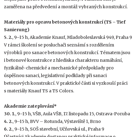
zaměřena na předvedení a montáž vybraných konstrukcí.
Materiály pro opravu betonových konstrukcí (TS – Tief
Sanierung)
5. 2.
, 9–15 h, Akademie Knauf, Mladoboleslavská 949, Praha 9
V rámci školení se posluchači seznámí s rozdělením
výrobků pro sanace betonových konstrukcí. Tématem jsou
i betonové konstrukce z hlediska charakteru namáhání,
fyzikálně-chemické a mechanické předpoklady pro
úspěšnou sanaci, legislativní podklady při sanaci
betonových konstrukcí. V praktické části si vyzkouší práci
s materiály Knauf TS a TS Colors.
Akademie zateplování*
30. 1.
, 9–15 h, VŠB, Aula VŠB, 17. listopadu 15, Ostrava-Poruba
4. 2.
, 9–15 h, BVV – Rotunda, Výstaviště 1, Brno
6. 2.
, 9–15 h, SOŠ stavební, Učňovská ul., Praha 9
Účastníci Akademie dostanou praktické informace o