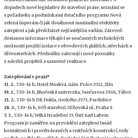
dopadech nové legislativy do stavební praxe, seznámí se
s požadavky a podmínkami dotačního programu Nová
zelená úsporám či jak dosáhnout maximální efektivity
zateplení a jak předcházet nejčastějším vadám. Zároveň
dostanou informace týkající se současných technických
možností použití izolace v obvodových pláštích, střechách a
dřevostavbách. Přednášky zahrnují i nové poznatky
z návrhů projektů a samotné realizace.
Zateplování v praxi*
11. 2.
, 7.30–14 h, Hotel Moskva, nám. Práce 2512, Zlín
19. 2.
, 7.30–14 h, Jihočeská univerzita, Vančurova 2904, Tábor
21. 2.
, 7.30–14 h DK Dukla, Gorkého 2573, Pardubice
28. 2.
, 7.30–14 h, SOŠ stavební, Učňovská ul., Praha 9
7. 3.
, 7.30–14 h, Velká Hradební 33, Ústí nad Labem
Program je zaměřen na provádění zateplení fasád
kontaktních i provětrávaných a vnitřních konstrukcí, tedy