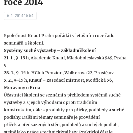
roce 2014
6. 1. 2014 15:54
Společnost Knauf Praha pořádá i v letošním roce řadu
seminářů a školení.
Systémy suché výstavby – základní školení
21. 1.
, 9–15 h, Akademie Knauf, Mladoboleslavská 949, Praha
9
28. 1.
, 9–15 h, HClub Penzion, Wolkerova 22, Prostějov
5. 2.
, 9–15 h, Knauf – zasedací místnost, Modřická 56,
Moravany u Brna
Účastníci školení se seznámí s přehledem systémů suché
výstavby a s jejich výhodami oproti tradičním
konstrukcím, dále s produkty pro příčky, podhledy a suché
podlahy. Dalšími tématy semináře je provádění
příček a předsazených stěn, podhledů a suchých podlah,
stejně jako práce s technickými listy. Praktická část je