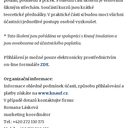
podlah, podhledů a příček. Poslední část školení je věnována
šikmým střechám. Součástí kurzů jsou krátké
teoretické přednášky. V praktické části si budou moci všichni
účastníci jednotlivé postupy osobně vyzkoušet.
*
Tato školení jsou pořádána ve spolupráci s Knauf Insulation a
jsou osvobozena od účastnického poplatku.
Přihlášení je možné pouze elektronicky prostřednictvím
on-line formuláře
ZDE
.
Organizační informace:
Informace ohledně podmínek účasti, způsobu přihlašování a
platby získáte na
www.knauf.cz
.
V případě dotazů kontaktujte firmu:
Romana Lásková
marketing koordinátor
Tel.: +420 272 110 171