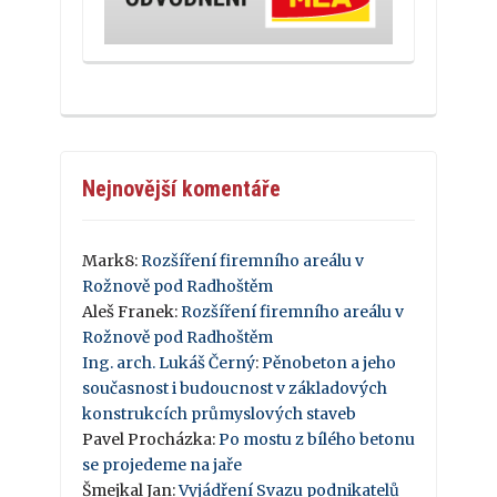
Nejnovější komentáře
Mark8
:
Rozšíření firemního areálu v
Rožnově pod Radhoštěm
Aleš Franek
:
Rozšíření firemního areálu v
Rožnově pod Radhoštěm
Ing. arch. Lukáš Černý
:
Pěnobeton a jeho
současnost i budoucnost v základových
konstrukcích průmyslových staveb
Pavel Procházka
:
Po mostu z bílého betonu
se projedeme na jaře
Šmejkal Jan
:
Vyjádření Svazu podnikatelů