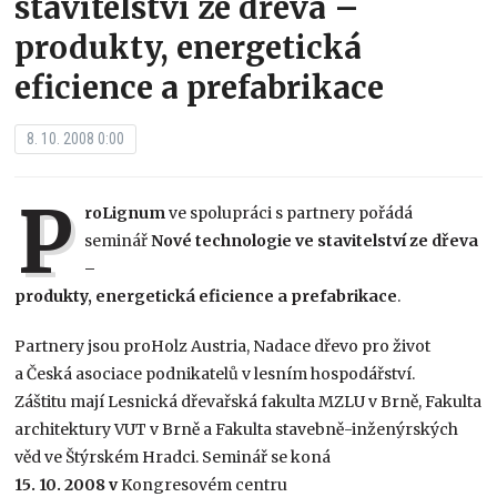
stavitelství ze dřeva –
produkty, energetická
eficience a prefabrikace
8. 10. 2008 0:00
P
roLignum
ve spolupráci s partnery pořádá
seminář
Nové technologie ve stavitelství ze dřeva
–
produkty, energetická eficience a prefabrikace
.
Partnery jsou proHolz Austria, Nadace dřevo pro život
a Česká asociace podnikatelů v lesním hospodářství.
Záštitu mají Lesnická dřevařská fakulta MZLU v Brně, Fakulta
architektury VUT v Brně a Fakulta stavebně-inženýrských
věd ve Štýrském Hradci. Seminář se koná
15. 10. 2008 v
Kongresovém centru