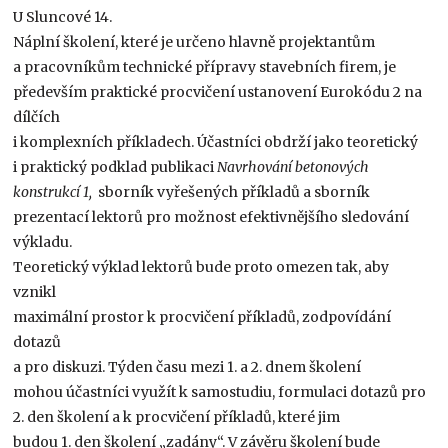
U Sluncové 14.
Náplní školení, které je určeno hlavně projektantům
a pracovníkům technické přípravy stavebních firem, je
především praktické procvičení ustanovení Eurokódu 2 na
dílčích
i komplexních příkladech. Účastníci obdrží jako teoretický
i praktický podklad publikaci
Navrhování betonových
konstrukcí 1,
sborník vyřešených příkladů a sborník
prezentací lektorů pro možnost efektivnějšího sledování
výkladu.
Teoretický výklad lektorů bude proto omezen tak, aby
vznikl
maximální prostor k procvičení příkladů, zodpovídání
dotazů
a pro diskuzi. Týden času mezi 1. a 2. dnem školení
mohou účastníci využít k samostudiu, formulaci dotazů pro
2. den školení a k procvičení příkladů, které jim
budou 1. den školení „zadány“. V závěru školení bude