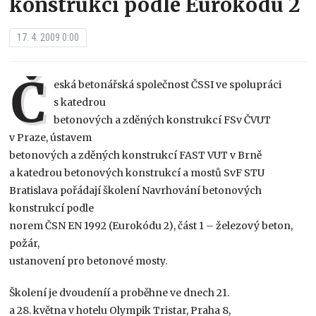
konstrukcí podle Eurokódu 2
17. 4. 2009 0:00
Č
eská betonářská společnost ČSSI ve spolupráci
s katedrou
betonových a zděných konstrukcí FSv ČVUT
v Praze, ústavem
betonových a zděných konstrukcí FAST VUT v Brně
a katedrou betonových konstrukcí a mostů SvF STU
Bratislava pořádají školení Navrhování betonových
konstrukcí podle
norem ČSN EN 1992 (Eurokódu 2), část 1 – železový beton,
požár,
ustanovení pro betonové mosty.
Školení je dvoudeníí a proběhne ve dnech 21.
a 28. května v hotelu Olympik Tristar, Praha 8,