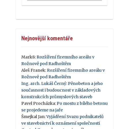
Nejnovější komentáře
Mark8
:
Rozšíření firemního areálu v
Rožnově pod Radhoštěm
Aleš Franek
:
Rozšíření firemního areálu v
Rožnově pod Radhoštěm
Ing. arch. Lukáš Černý
:
Pěnobeton a jeho
současnost i budoucnost v základových
konstrukcích průmyslových staveb
Pavel Procházka
:
Po mostu z bílého betonu
se projedeme na jaře
Šmejkal Jan
:
Vyjádření Svazu podnikatelů
ve stavebnictví k oznámení společnosti