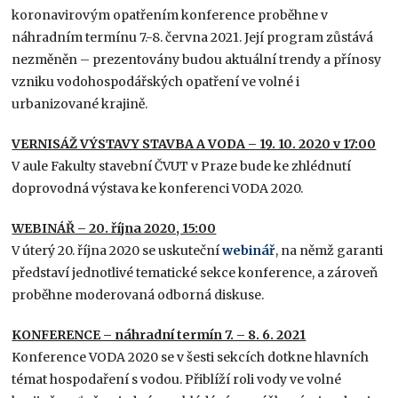
koronavirovým opatřením konference proběhne v
náhradním termínu 7.-8. června 2021. Její program zůstává
nezměněn – prezentovány budou aktuální trendy a přínosy
vzniku vodohospodářských opatření ve volné i
urbanizované krajině.
VERNISÁŽ VÝSTAVY STAVBA A VODA – 19. 10. 2020 v 17:00
V aule Fakulty stavební ČVUT v Praze bude ke zhlédnutí
doprovodná výstava ke konferenci VODA 2020.
WEBINÁŘ – 20. října 2020, 15:00
V úterý 20. října 2020 se uskuteční
webinář
, na němž garanti
představí jednotlivé tematické sekce konference, a zároveň
proběhne moderovaná odborná diskuse.
KONFERENCE – náhradní termín 7. – 8. 6. 2021
Konference VODA 2020 se v šesti sekcích dotkne hlavních
témat hospodaření s vodou. Přiblíží roli vody ve volné