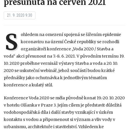
přesunuta na červen 2021
21. 9. 2020 9:30
S
ohledem na omezení spojená se šířením epidemie
koronaviru na území České republiky se rozhodli
organizátoři konference „Voda 2020 / Stavba a
voda“ akci přesunout na 7.-8. 6. 2021. V původním termínu 19.
10. 2020 proběhne vernisáž výstavy Stavba a voda a 20. 10.
2020 se uskuteční webinář, jehož součástí budou krátké
přednášky jako ochutnávka k jednotlivým tématům
konference a kulatý stůl.
Konference Voda 2020
se měla původně konat 19.-20. 10. 2020
v hotelu Olšanka v Praze 3. Jejím cílem je představit důležitá
vodohospodářská díla i další stavby vznikající v úzkém
kontaktu s vodou a připomenout si význam a vliv vody v
urbanismu, architektuře i stavitelství. Vzhledem ke