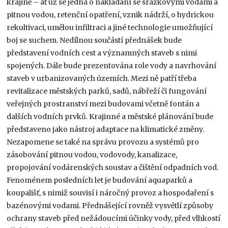
krajině – ať už se jedná o nakládání se srážkovými vodami a
pitnou vodou, retenční opatření, vznik nádrží, o hydrickou
rekultivaci, umělou infiltraci a jiné technologie umožňující
boj se suchem. Nedílnou součástí přednášek bude
představení vodních cest a významných staveb s nimi
spojených. Dále bude prezentována role vody a navrhování
staveb v urbanizovaných územích. Mezi ně patří třeba
revitalizace městských parků, sadů, nábřeží či fungování
veřejných prostranství mezi budovami včetně fontán a
dalších vodních prvků. Krajinné a městské plánování bude
představeno jako nástroj adaptace na klimatické změny.
Nezapomene se také na správu provozu a systémů pro
zásobování pitnou vodou, vodovody, kanalizace,
propojování vodárenských soustav a čištění odpadních vod.
Fenoménem posledních let je budování aquaparků a
koupališť, s nimiž souvisí i náročný provoz a hospodaření s
bazénovými vodami. Přednášející rovněž vysvětlí způsoby
ochrany staveb před nežádoucími účinky vody, před vlhkostí