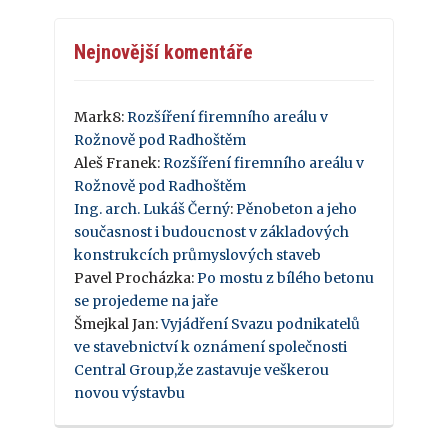
Nejnovější komentáře
Mark8
:
Rozšíření firemního areálu v
Rožnově pod Radhoštěm
Aleš Franek
:
Rozšíření firemního areálu v
Rožnově pod Radhoštěm
Ing. arch. Lukáš Černý
:
Pěnobeton a jeho
současnost i budoucnost v základových
konstrukcích průmyslových staveb
Pavel Procházka
:
Po mostu z bílého betonu
se projedeme na jaře
Šmejkal Jan
:
Vyjádření Svazu podnikatelů
ve stavebnictví k oznámení společnosti
Central Group,že zastavuje veškerou
novou výstavbu