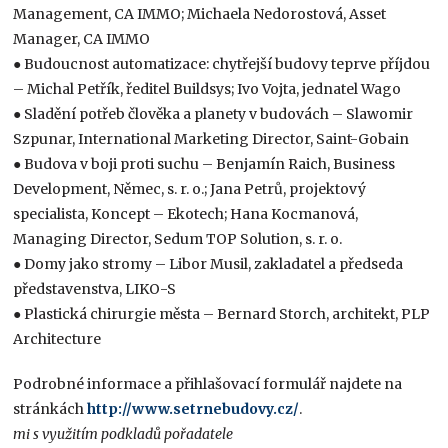
Management, CA IMMO; Michaela Nedorostová, Asset
Manager, CA IMMO
● Budoucnost automatizace: chytřejší budovy teprve příjdou
– Michal Petřík, ředitel Buildsys; Ivo Vojta, jednatel Wago
● Sladění potřeb člověka a planety v budovách – Slawomir
Szpunar, International Marketing Director, Saint-Gobain
● Budova v boji proti suchu – Benjamín Raich, Business
Development, Němec, s. r. o.; Jana Petrů, projektový
specialista, Koncept – Ekotech; Hana Kocmanová,
Managing Director, Sedum TOP Solution, s. r. o.
● Domy jako stromy – Libor Musil, zakladatel a předseda
představenstva, LIKO-S
● Plastická chirurgie města – Bernard Storch, architekt, PLP
Architecture
Podrobné informace a přihlašovací formulář najdete na
stránkách
http://www.setrnebudovy.cz/
.
mi s využitím podkladů pořadatele