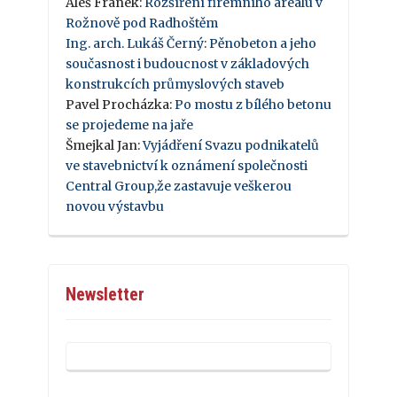
Aleš Franek
:
Rozšíření firemního areálu v
Rožnově pod Radhoštěm
Ing. arch. Lukáš Černý
:
Pěnobeton a jeho
současnost i budoucnost v základových
konstrukcích průmyslových staveb
Pavel Procházka
:
Po mostu z bílého betonu
se projedeme na jaře
Šmejkal Jan
:
Vyjádření Svazu podnikatelů
ve stavebnictví k oznámení společnosti
Central Group,že zastavuje veškerou
novou výstavbu
Newsletter