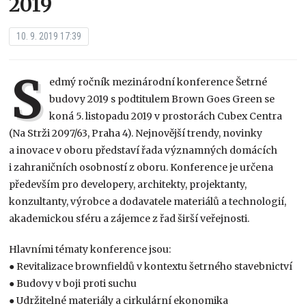
2019
10. 9. 2019 17:39
S
edmý ročník mezinárodní konference Šetrné
budovy 2019 s podtitulem Brown Goes Green se
koná 5. listopadu 2019 v prostorách Cubex Centra
(Na Strži 2097/63, Praha 4). Nejnovější trendy, novinky
a inovace v oboru představí řada významných domácích
i zahraničních osobností z oboru. Konference je určena
především pro developery, architekty, projektanty,
konzultanty, výrobce a dodavatele materiálů a technologií,
akademickou sféru a zájemce z řad širší veřejnosti.
Hlavními tématy konference jsou:
● Revitalizace brownfieldů v kontextu šetrného stavebnictví
● Budovy v boji proti suchu
● Udržitelné materiály a cirkulární ekonomika