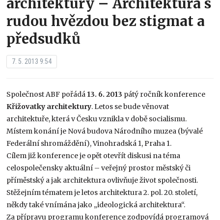
architektury – Architektura s
rudou hvězdou bez stigmat a
předsudků
7. 5. 2013 9:54
Společnost ABF pořádá
13. 6. 2013
pátý ročník konference
Křižovatky architektury
. Letos se bude věnovat
architektuře, která v Česku vznikla v době socialismu.
Místem konání je Nová budova Národního muzea (bývalé
Federální shromáždění), Vinohradská 1, Praha 1.
Cílem již konference je opět otevřít diskusi na téma
celospolečensky aktuální – veřejný prostor městský či
příměstský a jak architektura ovlivňuje život společnosti.
Stěžejním tématem je letos architektura 2. pol. 20. století,
někdy také vnímána jako „ideologická architektura“.
Za přípravu programu konference zodpovídá programová