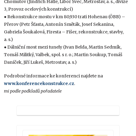
Chomutov (Jindřich Hátle, Libor Švec, Metrostav, a. s., divize
3, Provoz ocelových konstrukcí)
● Rekonstrukce mostu v km 80,930 trati Hohenau (ÖBB) –
Přerov (Petr Šťasta, Antonín Směták, Josef Sekanina,
Gabriela Šoukalová, Firesta – Fišer, rekonstrukce, stavby,
a. s.)
● Dálniční most mezi tunely (Ivan Belda, Martin Sedmík,
Tomáš Militký, Valbek, spol. s r. o.; Martin Soukup, Tomáš
Daníček, Jiří Lukeš, Metrostav, a. s.)
Podrobné informace ke konferenci najdete na
www.konferencekonstrukce.cz
.
mi podle podkladů pořadatele