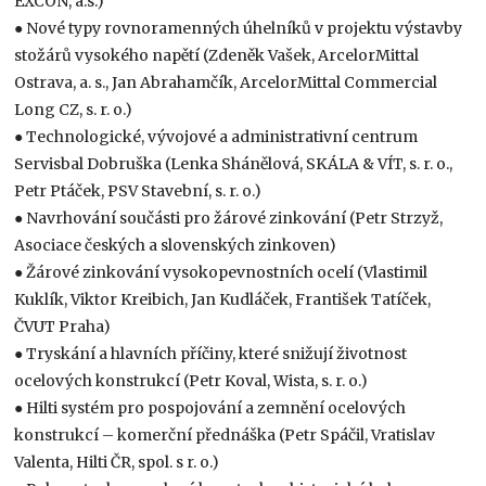
EXCON, a.s.)
● Nové typy rovnoramenných úhelníků v projektu výstavby
stožárů vysokého napětí (Zdeněk Vašek, ArcelorMittal
Ostrava, a. s., Jan Abrahamčík, ArcelorMittal Commercial
Long CZ, s. r. o.)
● Technologické, vývojové a administrativní centrum
Servisbal Dobruška (Lenka Shánělová, SKÁLA & VÍT, s. r. o.,
Petr Ptáček, PSV Stavební, s. r. o.)
● Navrhování součásti pro žárové zinkování (Petr Strzyž,
Asociace českých a slovenských zinkoven)
● Žárové zinkování vysokopevnostních ocelí (Vlastimil
Kuklík, Viktor Kreibich, Jan Kudláček, František Tatíček,
ČVUT Praha)
● Tryskání a hlavních příčiny, které snižují životnost
ocelových konstrukcí (Petr Koval, Wista, s. r. o.)
● Hilti systém pro pospojování a zemnění ocelových
konstrukcí – komerční přednáška (Petr Spáčil, Vratislav
Valenta, Hilti ČR, spol. s r. o.)