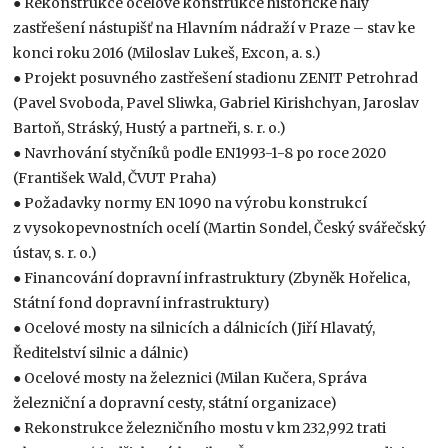
● Rekonstrukce ocelové konstrukce historické haly
zastřešení nástupišť na Hlavním nádraží v Praze – stav ke
konci roku 2016 (Miloslav Lukeš, Excon, a. s.)
● Projekt posuvného zastřešení stadionu ZENIT Petrohrad
(Pavel Svoboda, Pavel Sliwka, Gabriel Kirishchyan, Jaroslav
Bartoň, Stráský, Hustý a partneři, s. r. o.)
● Navrhování styčníků podle EN1993-1-8 po roce 2020
(František Wald, ČVUT Praha)
● Požadavky normy EN 1090 na výrobu konstrukcí
z vysokopevnostních ocelí (Martin Sondel, Český svářečský
ústav, s. r. o.)
● Financování dopravní infrastruktury (Zbyněk Hořelica,
Státní fond dopravní infrastruktury)
● Ocelové mosty na silnicích a dálnicích (Jiří Hlavatý,
Ředitelství silnic a dálnic)
● Ocelové mosty na železnici (Milan Kučera, Správa
železniční a dopravní cesty, státní organizace)
● Rekonstrukce železničního mostu v km 232,992 trati