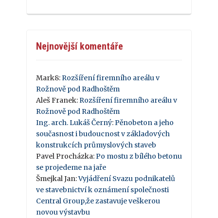
Nejnovější komentáře
Mark8
:
Rozšíření firemního areálu v
Rožnově pod Radhoštěm
Aleš Franek
:
Rozšíření firemního areálu v
Rožnově pod Radhoštěm
Ing. arch. Lukáš Černý
:
Pěnobeton a jeho
současnost i budoucnost v základových
konstrukcích průmyslových staveb
Pavel Procházka
:
Po mostu z bílého betonu
se projedeme na jaře
Šmejkal Jan
:
Vyjádření Svazu podnikatelů
ve stavebnictví k oznámení společnosti
Central Group,že zastavuje veškerou
novou výstavbu