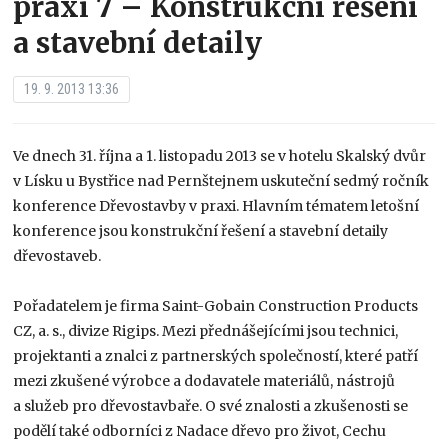
praxi 7 – Konstrukční řešení
a stavební detaily
19. 9. 2013 13:36
Ve dnech 31. října a 1. listopadu 2013 se v hotelu Skalský dvůr
v Lísku u Bystřice nad Pernštejnem uskuteční sedmý ročník
konference Dřevostavby v praxi. Hlavním tématem letošní
konference jsou konstrukční řešení a stavební detaily
dřevostaveb.
Pořadatelem je firma Saint-Gobain Construction Products
CZ, a. s., divize Rigips. Mezi přednášejícími jsou technici,
projektanti a znalci z partnerských společností, které patří
mezi zkušené výrobce a dodavatele materiálů, nástrojů
a služeb pro dřevostavbaře. O své znalosti a zkušenosti se
podělí také odborníci z Nadace dřevo pro život, Cechu