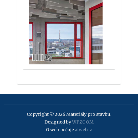
Copyright © 2026 Materiály pro stavbu.
Designed by
WPZOOM
O web pečuje
atwel.cz