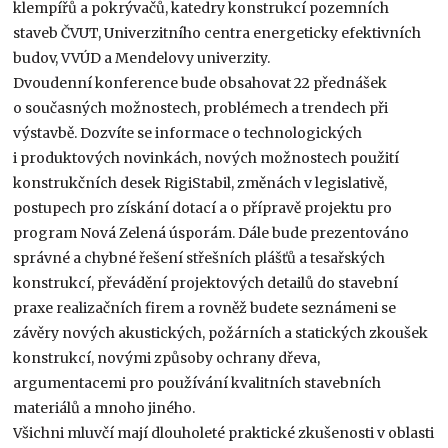
klempířů a pokrývačů, katedry konstrukcí pozemních
staveb ČVUT, Univerzitního centra energeticky efektivních
budov, VVÚD a Mendelovy univerzity.
Dvoudenní konference bude obsahovat 22 přednášek
o současných možnostech, problémech a trendech při
výstavbě. Dozvíte se informace o technologických
i produktových novinkách, nových možnostech použití
konstrukčních desek RigiStabil, změnách v legislativě,
postupech pro získání dotací a o přípravě projektu pro
program Nová Zelená úsporám. Dále bude prezentováno
správné a chybné řešení střešních plášťů a tesařských
konstrukcí, převádění projektových detailů do stavební
praxe realizačních firem a rovněž budete seznámeni se
závěry nových akustických, požárních a statických zkoušek
konstrukcí, novými způsoby ochrany dřeva,
argumentacemi pro používání kvalitních stavebních
materiálů a mnoho jiného.
Všichni mluvčí mají dlouholeté praktické zkušenosti v oblasti