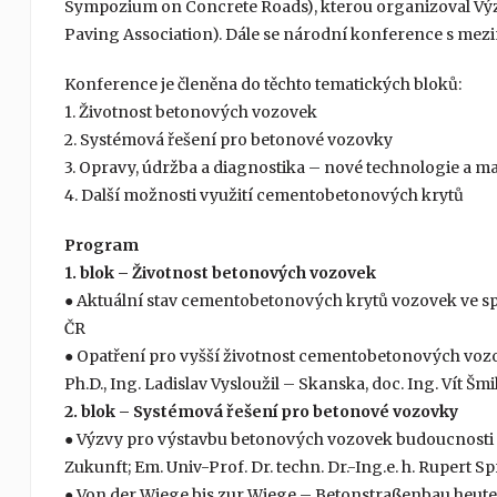
Sympozium on Concrete Roads), kterou organizoval Vý
Paving Association). Dále se národní konference s mezi
Konference je členěna do těchto tematických bloků:
1. Životnost betonových vozovek
2. Systémová řešení pro betonové vozovky
3. Opravy, údržba a diagnostika – nové technologie a ma
4. Další možnosti využití cementobetonových krytů
Program
1. blok – Životnost betonových vozovek
● Aktuální stav cementobetonových krytů vozovek ve správě
ČR
● Opatření pro vyšší životnost cementobetonových vozov
Ph.D., Ing. Ladislav Vysloužil – Skanska, doc. Ing. Vít Šm
2. blok – Systémová řešení pro betonové vozovky
● Výzvy pro výstavbu betonových vozovek budoucnosti
Zukunft; Em. Univ-Prof. Dr. techn. Dr.-Ing.e. h. Ruper
● Von der Wiege bis zur Wiege – Betonstraßenbau heute