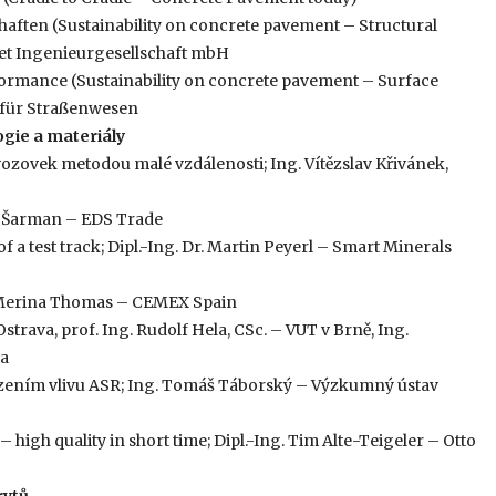
aften (Sustainability on concrete pavement – Structural
laret Ingenieurgesellschaft mbH
ormance (Sustainability on concrete pavement – Surface
 für Straßenwesen
ogie a materiály
zovek metodou malé vzdálenosti; Ing. Vítězslav Křivánek,
Jan Šarman – EDS Trade
 a test track; Dipl.-Ing. Dr. Martin Peyerl – Smart Minerals
a Merina Thomas – CEMEX Spain
trava, prof. Ing. Rudolf Hela, CSc. – VUT v Brně, Ing.
ka
zením vlivu ASR; Ing. Tomáš Táborský – Výzkumný ústav
 high quality in short time; Dipl.-Ing. Tim Alte-Teigeler – Otto