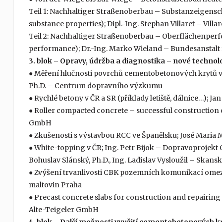
Teil 1: Nachhaltiger Straßenoberbau – Substanzeigensch
substance properties); Dipl.-Ing. Stephan Villaret – Vil
Teil 2: Nachhaltiger Straßenoberbau – Oberflächenperf
performance); Dr.-Ing. Marko Wieland – Bundesanstalt
3. blok – Opravy, údržba a diagnostika – nové technol
● Měření hlučnosti povrchů cementobetonových krytů vo
Ph.D. – Centrum dopravního výzkumu
● Rychlé betony v ČR a SR (příklady letiště, dálnice…); 
● Roller compacted concrete – successful construction of
GmbH
● Zkušenosti s výstavbou RCC ve Španělsku; José Mari
● White-topping v ČR; Ing. Petr Bijok – Dopravoprojekt Os
Bohuslav Slánský, Ph.D., Ing. Ladislav Vysloužil – Skans
● Zvýšení trvanlivosti CBK pozemních komunikací ome
maltovin Praha
● Precast concrete slabs for construction and repairing –
Alte-Teigeler GmbH