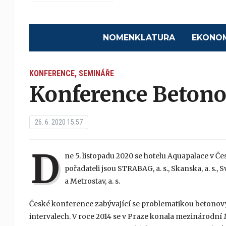
NOMENKLATURA
EKONO
KONFERENCE, SEMINÁŘE
Konference Beton
26. 6. 2020 15:57
D
ne 5. listopadu 2020 se hotelu Aquapalace v Č
pořadateli jsou STRABAG, a. s., Skanska, a. s.,
a Metrostav, a. s.
České konference zabývající se problematikou betonov
intervalech. V roce 2014 se v Praze konala mezinárodní