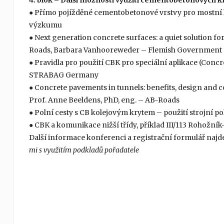
4. blok – Další možnosti využití cementobetonových k
● Přímo pojížděné cementobetonové vrstvy pro mostní 
výzkumu
● Next generation concrete surfaces: a quiet solution f
Roads, Barbara Vanhooreweder – Flemish Government –
● Pravidla pro použití CBK pro speciální aplikace (Conc
STRABAG Germany
● Concrete pavements in tunnels: benefits, design and 
Prof. Anne Beeldens, PhD, eng. – AB-Roads
● Polní cesty s CB kolejovým krytem – použití strojní 
● CBK a komunikace nižší třídy, příklad III/113 Rohožn
Další informace konferenci a registrační formulář najd
mi s využitím podkladů pořadatele