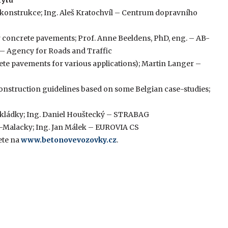
rytů
konstrukce; Ing. Aleš Kratochvíl – Centrum dopravního
or concrete pavements; Prof. Anne Beeldens, PhD, eng. – AB-
 Agency for Roads and Traffic
rete pavements for various applications); Martin Langer –
construction guidelines based on some Belgian case-studies;
pokládky; Ing. Daniel Houštecký – STRABAG
ík–Malacky; Ing. Jan Málek – EUROVIA CS
ete na
www.betonovevozovky.cz
.