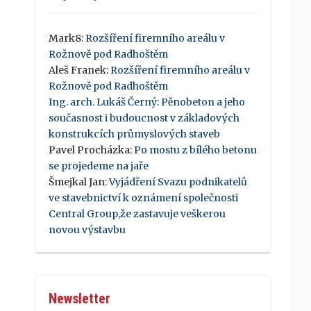
Mark8
:
Rozšíření firemního areálu v
Rožnově pod Radhoštěm
Aleš Franek
:
Rozšíření firemního areálu v
Rožnově pod Radhoštěm
Ing. arch. Lukáš Černý
:
Pěnobeton a jeho
současnost i budoucnost v základových
konstrukcích průmyslových staveb
Pavel Procházka
:
Po mostu z bílého betonu
se projedeme na jaře
Šmejkal Jan
:
Vyjádření Svazu podnikatelů
ve stavebnictví k oznámení společnosti
Central Group,že zastavuje veškerou
novou výstavbu
Newsletter