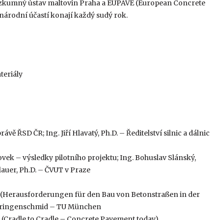
zkumný ústav maltovin Praha a EUPAVE (European Concrete
národní účastí konají každý sudý rok.
teriály
 ŘSD ČR; Ing. Jiří Hlavatý, Ph.D. – Ředitelství silnic a dálnic
ek – výsledky pilotního projektu; Ing. Bohuslav Slánský,
ilauer, Ph.D. – ČVUT v Praze
 (Herausforderungen für den Bau von Betonstraßen in der
t Springenschmid – TU München
 (Cradle to Cradle – Concrete Pavement today)