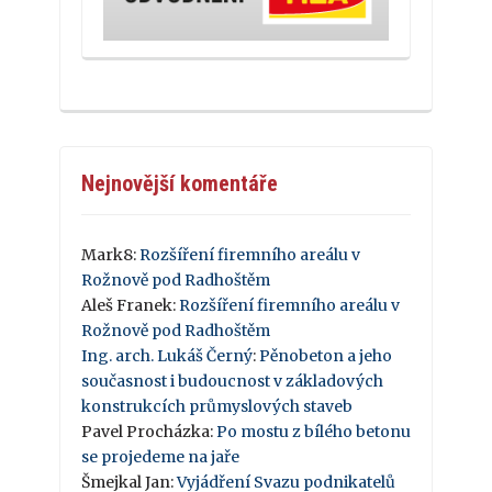
Nejnovější komentáře
Mark8
:
Rozšíření firemního areálu v
Rožnově pod Radhoštěm
Aleš Franek
:
Rozšíření firemního areálu v
Rožnově pod Radhoštěm
Ing. arch. Lukáš Černý
:
Pěnobeton a jeho
současnost i budoucnost v základových
konstrukcích průmyslových staveb
Pavel Procházka
:
Po mostu z bílého betonu
se projedeme na jaře
Šmejkal Jan
:
Vyjádření Svazu podnikatelů