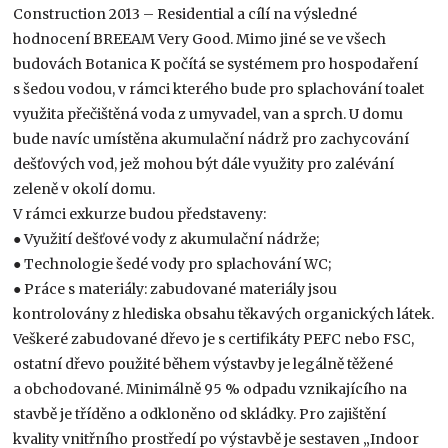
Construction 2013 – Residential a cílí na výsledné
hodnocení BREEAM Very Good. Mimo jiné se ve všech
budovách Botanica K počítá se systémem pro hospodaření
s šedou vodou, v rámci kterého bude pro splachování toalet
využita přečištěná voda z umyvadel, van a sprch. U domu
bude navíc umístěna akumulační nádrž pro zachycování
dešťových vod, jež mohou být dále využity pro zalévání
zeleně v okolí domu.
V rámci exkurze budou představeny:
● Využití dešťové vody z akumulační nádrže;
● Technologie šedé vody pro splachování WC;
● Práce s materiály: zabudované materiály jsou
kontrolovány z hlediska obsahu těkavých organických látek.
Veškeré zabudované dřevo je s certifikáty PEFC nebo FSC,
ostatní dřevo použité během výstavby je legálně těžené
a obchodované. Minimálně 95 % odpadu vznikajícího na
stavbě je tříděno a odkloněno od skládky. Pro zajištění
kvality vnitřního prostředí po výstavbě je sestaven „Indoor