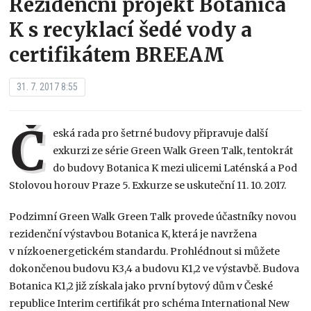
Rezidenční projekt Botanica
K s recyklací šedé vody a
certifikátem BREEAM
31. 7. 2017 8:55
Č
eská rada pro šetrné budovy připravuje další
exkurzi ze série Green Walk Green Talk, tentokrát
do budovy Botanica K mezi ulicemi Laténská a Pod
Stolovou horouv Praze 5. Exkurze se uskuteční 11. 10. 2017.
Podzimní Green Walk Green Talk provede účastníky novou
rezidenční výstavbou Botanica K, která je navržena
v nízkoenergetickém standardu. Prohlédnout si můžete
dokončenou budovu K3,4 a budovu K1,2 ve výstavbě. Budova
Botanica K1,2 již získala jako první bytový dům v České
republice Interim certifikát pro schéma International New