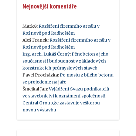
Nejnovější komentáře
Mark8
:
Rozšíření firemního areálu v
Rožnově pod Radhoštěm
Aleš Franek
:
Rozšíření firemního areálu v
Rožnově pod Radhoštěm
Ing. arch. Lukáš Černý
:
Pěnobeton a jeho
současnost i budoucnost v základových
konstrukcích průmyslových staveb
Pavel Procházka
:
Po mostu z bílého betonu
se projedeme na jaře
Šmejkal Jan
:
Vyjádření Svazu podnikatelů
ve stavebnictví k oznámení společnosti
Central Group,že zastavuje veškerou
novou výstavbu