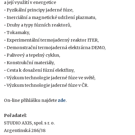
a její využití v energetice
• Fyzikální principy jaderné fúze,
• Inerciální a magnetické udržení plazmatu,
• Druhy a typy fúzních reaktorů,
• Tokamaky,
• Experimentální termojaderný reaktor ITER,
• Demonstrační termojaderná elektrárna DEMO,
• Palivový a tepelný cyklus,
• Konstrukční materiály,
• Cesta k dosažení fúzní elektřiny,
• Výzkum technologie jaderné fúze ve světě,
• Výzkum technologie jaderné fúze v ČR.
On-line přihlášku najdete
zde
.
Pořadatel:
STUDIO AXIS, spol. s r. o.
Argentinská 286/38