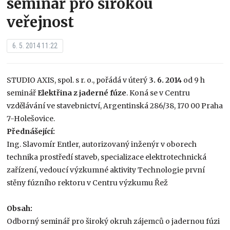
seminář pro širokou
veřejnost
6. 5. 2014 11:22
STUDIO AXIS, spol. s r. o., pořádá v úterý
3. 6. 2014
od 9 h
seminář
Elektřina z jaderné fúze
. Koná se v Centru
vzdělávání ve stavebnictví, Argentinská 286/38, 170 00 Praha
7-Holešovice.
Přednášející:
Ing. Slavomír Entler, autorizovaný inženýr v oborech
technika prostředí staveb, specializace elektrotechnická
zařízení, vedoucí výzkumné aktivity Technologie první
stěny fúzního rektoru v Centru výzkumu Řež
Obsah:
Odborný seminář pro široký okruh zájemců o jadernou fúzi