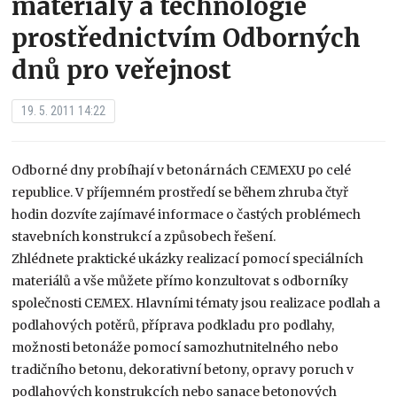
materiály a technologie
prostřednictvím Odborných
dnů pro veřejnost
19. 5. 2011 14:22
Odborné dny probíhají v betonárnách CEMEXU po celé
republice. V příjemném prostředí se během zhruba čtyř
hodin dozvíte zajímavé informace o častých problémech
stavebních konstrukcí a způsobech řešení.
Zhlédnete praktické ukázky realizací pomocí speciálních
materiálů a vše můžete přímo konzultovat s odborníky
společnosti CEMEX. Hlavními tématy jsou realizace podlah a
podlahových potěrů, příprava podkladu pro podlahy,
možnosti betonáže pomocí samozhutnitelného nebo
tradičního betonu, dekorativní betony, opravy poruch v
podlahových konstrukcích nebo sanace betonových