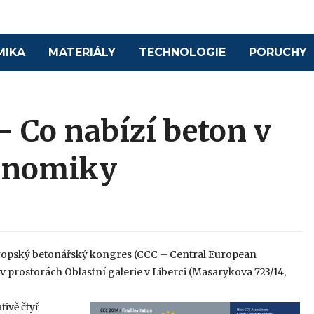
MIKA
MATERIÁLY
TECHNOLOGIE
PORUCHY
 Co nabízí beton v
konomiky
oevropský betonářský kongres (CCC – Central European
 prostorách Oblastní galerie v Liberci (Masarykova 723/14,
ivě čtyř