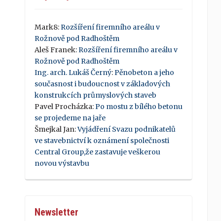
Mark8
:
Rozšíření firemního areálu v
Rožnově pod Radhoštěm
Aleš Franek
:
Rozšíření firemního areálu v
Rožnově pod Radhoštěm
Ing. arch. Lukáš Černý
:
Pěnobeton a jeho
současnost i budoucnost v základových
konstrukcích průmyslových staveb
Pavel Procházka
:
Po mostu z bílého betonu
se projedeme na jaře
Šmejkal Jan
:
Vyjádření Svazu podnikatelů
ve stavebnictví k oznámení společnosti
Central Group,že zastavuje veškerou
novou výstavbu
Newsletter