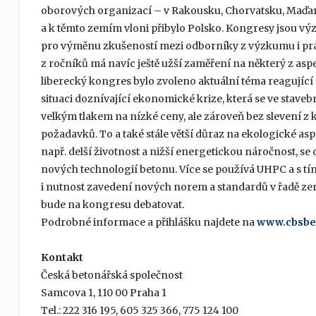
oborových organizací – v Rakousku, Chorvatsku, Maďa
a k těmto zemím vloni přibylo Polsko. Kongresy jsou 
pro výměnu zkušeností mezi odborníky z výzkumu i pr
z ročníků má navíc ještě užší zaměření na některý z asp
liberecký kongres bylo zvoleno aktuální téma reagujíc
situaci doznívající ekonomické krize, která se ve stavebn
velkým tlakem na nízké ceny, ale zároveň bez slevení z k
požadavků. To a také stále větší důraz na ekologické asp
např. delší životnost a nižší energetickou náročnost, se 
nových technologií betonu. Více se používá UHPC a s tí
i nutnost zavedení nových norem a standardů v řadě ze
bude na kongresu debatovat.
Podrobné informace a přihlášku najdete na
www.cbsbet
Kontakt
Česká betonářská společnost
Samcova 1, 110 00 Praha 1
Tel.: 222 316 195, 605 325 366, 775 124 100