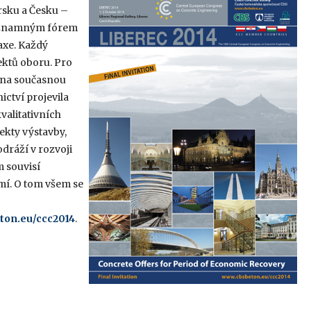
rsku a Česku –
významným fórem
axe. Každý
ektů oboru. Pro
í na současnou
ictví projevila
valitativních
ekty výstavby,
odráží v rozvoji
m souvisí
mí. O tom všem se
on.eu/ccc2014
.