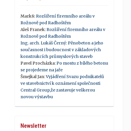
Mark8
:
Rozšíření firemního areálu v
Rožnově pod Radhoštěm
Aleš Franek
:
Rozšíření firemního areálu v
Rožnově pod Radhoštěm
Ing. arch. Lukáš Černý
:
Pěnobeton a jeho
současnost i budoucnost v základových
konstrukcích průmyslových staveb
Pavel Procházka
:
Po mostu z bílého betonu
se projedeme na jaře
Šmejkal Jan
:
Vyjádření Svazu podnikatelů
ve stavebnictví k oznámení společnosti
Central Group,že zastavuje veškerou
novou výstavbu
Newsletter