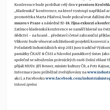
Konference bude probíhat celý den
v prostoru Kročehl
„Kladenská“ konference, na které vystoupí například ar
promotérka Marta Pilařová, bude pokračovat dalšími 
muzeu v Praze
a následně
17.–18. října exkurzí a konfe
Zatímco kladenská konference se zaměří hlavně na Ost
dědictví – na hraně… představí i četné zahraniční přík
Vítkovic bude věnovat udržitelnosti projektů konverzí a 
Pořadateli Industriálních stop 2011 jsou tradičně Výz
památky ČKAIT & ČSSI a Národní památkový ústav. Jako 
společně se sdružením právnických osob Dolní oblast 
přijali MUDr. Jiří Besser, ministr kultury ČR, a Petr Kajn
Informace jsou průběžně zveřejňovány na
www.industri
akcí, a Facebooku
www.facebook.com/industrialnisto
tisková zpráva