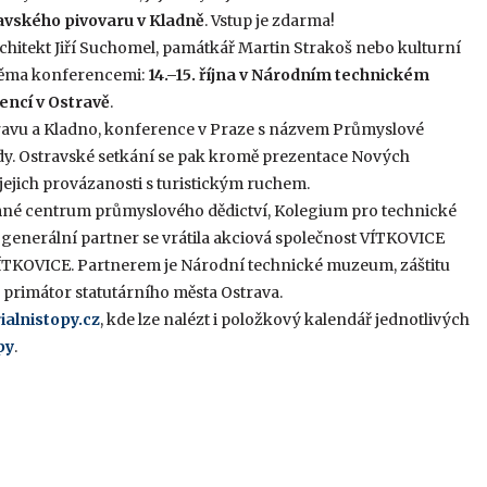
avského pivovaru v Kladně
. Vstup je zdarma!
chitekt Jiří Suchomel, památkář Martin Strakoš nebo kulturní
dvěma konferencemi:
14.–15. října v Národním technickém
rencí v Ostravě
.
ravu a Kladno, konference v Praze s názvem Průmyslové
lady. Ostravské setkání se pak kromě prezentace Nových
jejich provázanosti s turistickým ruchem.
kumné centrum průmyslového dědictví, Kolegium pro technické
generální partner se vrátila akciová společnost VÍTKOVICE
VÍTKOVICE. Partnerem je Národní technické muzeum, záštitu
ar, primátor statutárního města Ostrava.
alnistopy.cz
, kde lze nalézt i položkový kalendář jednotlivých
py
.