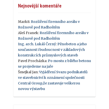
Nejnovější komentáře
Mark8
:
Rozšíření firemního areálu v
Rožnově pod Radhoštěm
Aleš Franek
:
Rozšíření firemního areálu v
Rožnově pod Radhoštěm
Ing. arch. Lukáš Černý
:
Pěnobeton a jeho
současnost i budoucnost v základových
konstrukcích průmyslových staveb
Pavel Procházka
:
Po mostu z bílého betonu
se projedeme na jaře
Šmejkal Jan
:
Vyjádření Svazu podnikatelů
ve stavebnictví k oznámení společnosti
Central Group,že zastavuje veškerou
novou výstavbu