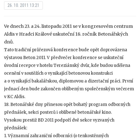
26. 10. 2011 13:21
Ve dnech 23. a 24. listopadu 2011 se v kongresovém centrum
Aldis v Hradci Králové uskuteční 18. ročník Betonářských
dnů.
Tato tradiční průřezová konference bude opět doprovázena
výstavou Beton 2011. V předvečer konference se uskuteční
úvodní recepce v hotelu Tereziánský dvůr, kde budou udělena
ocenění v soutěžích o vynikající betonovou konstrukci
a o vynikající bakalářskou, diplomovou a dizertační práci. První
jednací den bude zakončen oblíbeným společenským večerem
v KC Aldis.
18. Betonářské dny přinesou opět bohatý program odborných
přednášek, sekci posterů i oblíbené betonářské kino.
Vysokou prestiž BD 2011 podpoří dvě sekce vyzvaných
přednášek:
1. Významní zahraniční odborníci (o tenkostěnných