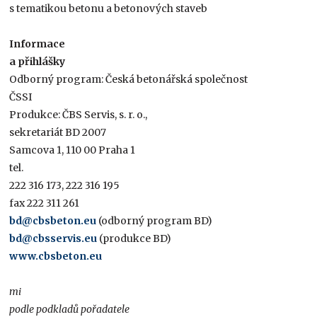
s tematikou betonu a betonových staveb
Informace
a přihlášky
Odborný program: Česká betonářská společnost
ČSSI
Produkce: ČBS Servis, s. r. o.,
sekretariát BD 2007
Samcova 1, 110 00 Praha 1
tel.
222 316 173, 222 316 195
fax 222 311 261
bd@cbsbeton.eu
(odborný program BD)
bd@cbsservis.eu
(produkce BD)
www.cbsbeton.eu
mi
podle podkladů pořadatele