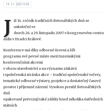
19. 11. 2007 0:00
J
iž 14. ročník tradičních Betonářských dnů se
uskuteční ve
dnech 28. a 29. listopadu 2007 v kongresovém centru
Aldis v Hradci Králové.
Konference má díky odborné úrovni a šíři
programu své pevné místo mezi tuzemskými
konferenčními akcemi
v oboru stavebnictví a na významu získává
i společenská stránka akce – tradiční společenské večery,
tematické odborné výstavy, projekce a dostatečný časový
prostor i příjemné zázemí. Vysokou prestiž Betonářských
dnů
opakovaně potvrzují také záštity hned několika ústředních
státních