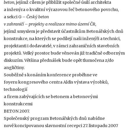
beton
, jejímž cílem je přiblížit společné úsilí architekta
a inženýra o kvalitní výrazovou řeč betonového povrchu,
a sekci G –
Český beton
v zahraničí – projekty a realizace mimo území ČR
,
jejímž smyslem je představit účastníkům Betonářských dnů
konstrukce, na kterých se podílejí naši inženýři a technici,
projektanti i dodavatelé, v rámci zahraničních stavebních
projektů. Velký prostor bude věnován již tradičně odborným
diskuzím. Většina přednášek bude opět tlumočena z/do
angličtiny.
Souběžně s konáním konference proběhne ve
foyeru kongresového centra Aldis výstava výrobků,
technologií
a firem zabývajících se betonem a betonovými
konstrukcemi
BETON 2007.
Společenský program Betonářských dnů nabídne
nově koncipovanou slavnostní recepci 27. listopadu 2007