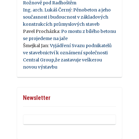
Rožnově pod Radhoštěm
Ing. arch. Lukáš Černý
:
Pěnobeton a jeho
současnost i budoucnost v základových
konstrukcích průmyslových staveb
Pavel Procházka
:
Po mostu z bílého betonu
se projedeme na jaře
Šmejkal Jan
:
Vyjádření Svazu podnikatelů
ve stavebnictví k oznámení společnosti
Central Group,že zastavuje veškerou
novou výstavbu
Newsletter