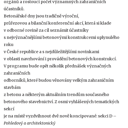
orgánů a rostoucí počet významných zahraničních
účastníků.
Betonářské dny jsou tradičně výroční,
průřezovou a bilanční konferenční akcí, která si klade
v odborné rovině za cíl seznámit účastníky
s nejvýznačnějšími betonovými konstrukcemi uplynulého
roku
v České republice a s nejdůležitějšími novinkami
v oblasti navrhování i provádění betonových konstrukcí.
V programu bude opět několik přednášek význačných
zahraničních
odborníků, které budou věnovány velkým zahraničním
stavbám
z betonu a některým aktuálním trendům současného
betonového stavebnictví. Z osmi vyhlášených tematických
sekcí
je na místě vyzdvihnout dvě nově koncipované: sekci D –
Pohledový a architektonický