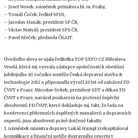
– Josef Nosek; náměstek primátora hl. m. Prahy,
– Tomáš Čoček; ředitel SFDI,
– Jaroslav Hanák; prezident SP ČR,
– Václav Matyáš; prezident SPS ČR,
– Pavel Křeček; předseda ČKAIT.
Úvodního slova se ujala ředitelka TOP EXPO CZ Miloslava
Veselá, která mj. vyzvala zástupce společností k obeslání
jubilejního 10. ročníku soutěže Česká dopravní stavba &
technologie 2012 a připomněla výročí 20 let od založení FD
ČVUT v Praze. Miroslav Svítek, prezident SDT a děkan FD
ČVUT v Praze, navázal poukazem na profesní úspěchy
absolventů FD ČVUT, které dokladuje mj. fakt, že řada na
konferenci přítomných úspěšných manažerů a dopravních
expertů, jsou absolventi právě dotčené fakulty.
1. náměstek ministra dopravy Lukáš Hampl zrekapituloval
komplikace a finanční potíže dopravního resortu v