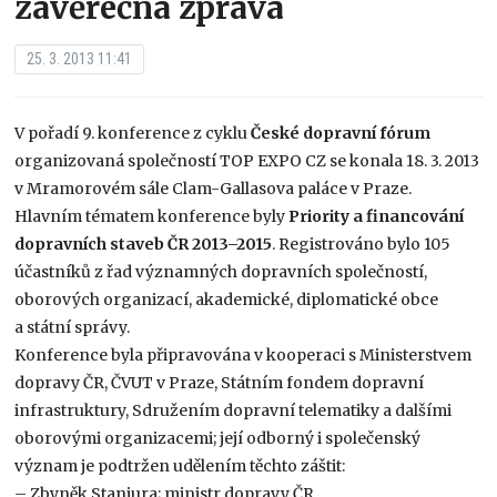
závěrečná zpráva
25. 3. 2013 11:41
V pořadí 9. konference z cyklu
České dopravní fórum
organizovaná společností TOP EXPO CZ se konala 18. 3. 2013
v Mramorovém sále Clam-Gallasova paláce v Praze.
Hlavním tématem konference byly
Priority a financování
dopravních staveb ČR 2013–2015
. Registrováno bylo 105
účastníků z řad významných dopravních společností,
oborových organizací, akademické, diplomatické obce
a státní správy.
Konference byla připravována v kooperaci s Ministerstvem
dopravy ČR, ČVUT v Praze, Státním fondem dopravní
infrastruktury, Sdružením dopravní telematiky a dalšími
oborovými organizacemi; její odborný i společenský
význam je podtržen udělením těchto záštit:
– Zbyněk Stanjura; ministr dopravy ČR,