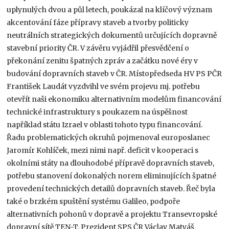
uplynulých dvou a půl letech, poukázal na klíčový význam
akcentování fáze přípravy staveb a tvorby politicky
neutrálních strategických dokumentů určujících dopravně
stavební priority ČR. V závěru vyjádřil přesvědčení o
překonání zenitu špatných zpráv a začátku nové éry v
budování dopravních staveb v ČR. Místopředseda HV PS PČR
František Laudát vyzdvihl ve svém projevu mj. potřebu
otevřít naši ekonomiku alternativním modelům financování
technické infrastruktury s poukazem na úspěšnost
například státu Izrael v oblasti tohoto typu financování.
Řadu problematických okruhů pojmenoval europoslanec
Jaromír Kohlíček, mezi nimi např. deficit v kooperaci s
okolními státy na dlouhodobé přípravě dopravních staveb,
potřebu stanovení dokonalých norem eliminujících špatné
provedení technických detailů dopravních staveb. Řeč byla
také o brzkém spuštění systému Galileo, podpoře
alternativních pohonů v dopravě a projektu Transevropské
dopravní sítě TEN-T. Prezident SPS ČR Václav Matyáš