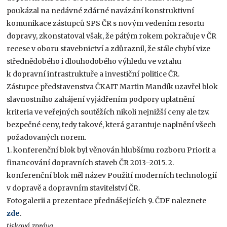
poukázal na nedávné zdárné navázání konstruktivní
komunikace zástupců SPS ČR s novým vedením resortu
dopravy, zkonstatoval však, že pátým rokem pokračuje v ČR
recese v oboru stavebnictví a zdůraznil, že stále chybí vize
střednědobého i dlouhodobého výhledu ve vztahu
k dopravní infrastruktuře a investiční politice ČR.
Zástupce představenstva ČKAIT Martin Mandík uzavřel blok
slavnostního zahájení vyjádřením podpory uplatnění
kriteria ve veřejných soutěžích nikoli nejnižší ceny ale tzv.
bezpečné ceny, tedy takové, která garantuje naplnění všech
požadovaných norem.
1. konferenční blok byl věnován hlubšímu rozboru Priorit a
financování dopravních staveb ČR 2013–2015. 2.
konferenční blok měl název Použití moderních technologií
v dopravě a dopravním stavitelství ČR.
Fotogalerii a prezentace přednášejících 9. ČDF naleznete
zde
.
tisková zpráva