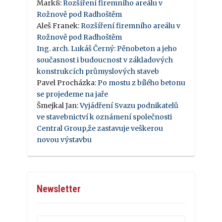
Mark8
:
Rozšíření firemního areálu v
Rožnově pod Radhoštěm
Aleš Franek
:
Rozšíření firemního areálu v
Rožnově pod Radhoštěm
Ing. arch. Lukáš Černý
:
Pěnobeton a jeho
současnost i budoucnost v základových
konstrukcích průmyslových staveb
Pavel Procházka
:
Po mostu z bílého betonu
se projedeme na jaře
Šmejkal Jan
:
Vyjádření Svazu podnikatelů
ve stavebnictví k oznámení společnosti
Central Group,že zastavuje veškerou
novou výstavbu
Newsletter