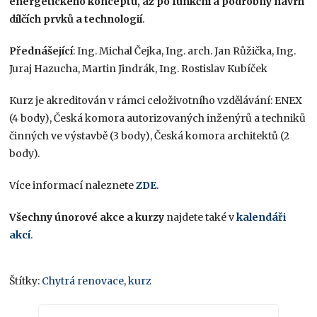
energetického konceptu, až po funkční a podrobný návrh
dílčích prvků a technologií
.
Přednášející
: Ing. Michal Čejka, Ing. arch. Jan Růžička, Ing.
Juraj Hazucha, Martin Jindrák, Ing. Rostislav Kubíček
Kurz je akreditován v rámci celoživotního vzdělávání: ENEX
(4 body), Česká komora autorizovaných inženýrů a techniků
činných ve výstavbě (3 body), Česká komora architektů (2
body).
Více informací naleznete
ZDE
.
Všechny únorové akce a kurzy
najdete také v
kalendáři
akcí
.
Štítky:
Chytrá renovace
,
kurz