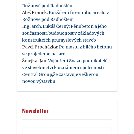
Rožnově pod Radhoštěm
Aleš Franek
:
Rozšíření firemního areálu v
Rožnově pod Radhoštěm
Ing. arch. Lukáš Černý
:
Pěnobeton a jeho
současnost i budoucnost v základových
konstrukcích průmyslových staveb
Pavel Procházka
:
Po mostu z bílého betonu
se projedeme na jaře
Šmejkal Jan
:
Vyjádření Svazu podnikatelů
ve stavebnictví k oznámení společnosti
Central Group,že zastavuje veškerou
novou výstavbu
Newsletter