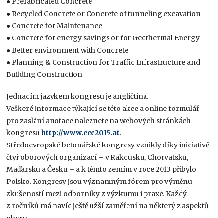
● Prefabricated Concrete
● Recycled Concrete or Concrete of tunneling excavation
● Concrete for Maintenance
● Concrete for energy savings or for Geothermal Energy
● Better environment with Concrete
● Planning & Construction for Traffic Infrastructure and
Building Construction
Jednacím jazykem kongresu je angličtina.
Veškeré informace týkající se této akce a online formulář
pro zaslání anotace naleznete na webových stránkách
kongresu
http://www.ccc2015.at
.
Středoevropské betonářské kongresy vznikly díky iniciativě
čtyř oborových organizací – v Rakousku, Chorvatsku,
Maďarsku a Česku – a k těmto zemím v roce 2013 přibylo
Polsko. Kongresy jsou významným fórem pro výměnu
zkušeností mezi odborníky z výzkumu i praxe. Každý
z ročníků má navíc ještě užší zaměření na některý z aspektů
oboru.