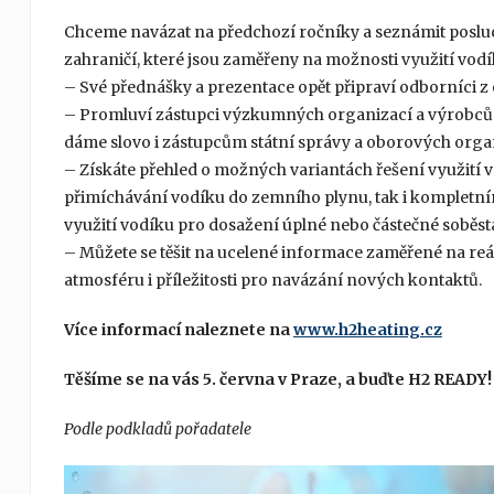
Chceme navázat na předchozí ročníky a seznámit posluc
zahraničí, které jsou zaměřeny na možnosti využití vod
– Své přednášky a prezentace opět připraví odborníci z 
– Promluví zástupci výzkumných organizací a výrobců tec
dáme slovo i zástupcům státní správy a oborových orga
– Získáte přehled o možných variantách řešení využití 
přimíchávání vodíku do zemního plynu, tak i kompletní
využití vodíku pro dosažení úplné nebo částečné soběsta
– Můžete se těšit na ucelené informace zaměřené na reá
atmosféru i příležitosti pro navázání nových kontaktů.
Více informací naleznete na
www.h2heating.cz
Těšíme se na vás 5. června v Praze, a buďte H2 READY!
Podle podkladů pořadatele