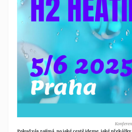
Konfere
Pokud vás zajímá, po jaké cestě jdeme, jaké překážky 