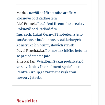
Mark8
:
Rozšíření firemního areálu v
Rožnově pod Radhoštěm
Aleš Franek
:
Rozšíření firemního areálu v
Rožnově pod Radhoštěm
Ing. arch. Lukáš Černý
:
Pěnobeton a jeho
současnost i budoucnost v základových
konstrukcích průmyslových staveb
Pavel Procházka
:
Po mostu z bílého betonu
se projedeme na jaře
Šmejkal Jan
:
Vyjádření Svazu podnikatelů
ve stavebnictví k oznámení společnosti
Central Group,že zastavuje veškerou
novou výstavbu
Newsletter