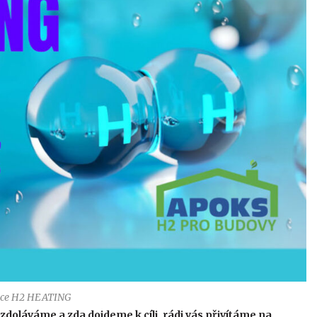
nce H2 HEATING
zdoláváme a zda dojdeme k cíli, rádi vás přivítáme na