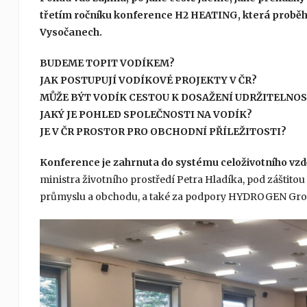
třetím ročníku konference H2 HEATING, která proběhn
Vysočanech.
BUDEME TOPIT VODÍKEM?
JAK POSTUPUJÍ VODÍKOVÉ PROJEKTY V ČR?
MŮŽE BÝT VODÍK CESTOU K DOSAŽENÍ UDRŽITELNOS
JAKÝ JE POHLED SPOLEČNOSTI NA VODÍK?
JE V ČR PROSTOR PRO OBCHODNÍ PŘÍLEŽITOSTI?
Konference je zahrnuta do systému celoživotního vzd
ministra životního prostředí Petra Hladíka, pod záštito
průmyslu a obchodu, a také za podpory HYDROGEN Gro