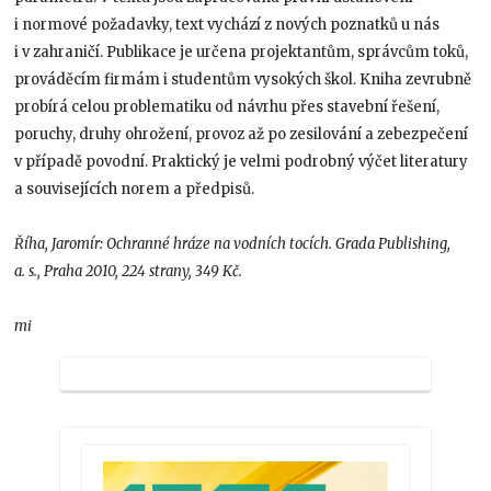
i normové požadavky, text vychází z nových poznatků u nás
i v zahraničí. Publikace je určena projektantům, správcům toků,
prováděcím firmám i studentům vysokých škol. Kniha zevrubně
probírá celou problematiku od návrhu přes stavební řešení,
poruchy, druhy ohrožení, provoz až po zesilování a zebezpečení
v případě povodní. Praktický je velmi podrobný výčet literatury
a souvisejících norem a předpisů.
Říha, Jaromír: Ochranné hráze na vodních tocích. Grada Publishing,
a. s., Praha 2010, 224 strany, 349 Kč.
mi