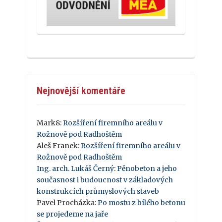
Nejnovější komentáře
Mark8
:
Rozšíření firemního areálu v
Rožnově pod Radhoštěm
Aleš Franek
:
Rozšíření firemního areálu v
Rožnově pod Radhoštěm
Ing. arch. Lukáš Černý
:
Pěnobeton a jeho
současnost i budoucnost v základových
konstrukcích průmyslových staveb
Pavel Procházka
:
Po mostu z bílého betonu
se projedeme na jaře