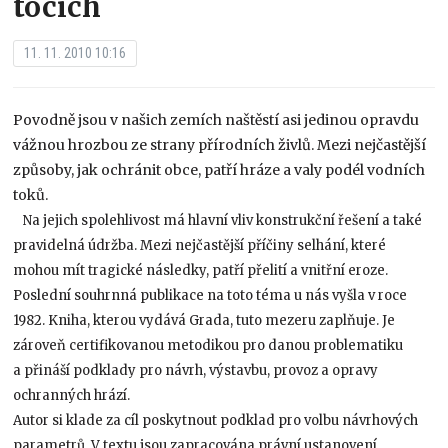
tocích
11. 11. 2010 10:16
Povodně jsou v našich zemích naštěstí asi jedinou opravdu
vážnou hrozbou ze strany přírodních živlů. Mezi nejčastější
způsoby, jak ochránit obce, patří hráze a valy podél vodních
toků.
Na jejich spolehlivost má hlavní vliv konstrukční řešení a také
pravidelná údržba. Mezi nejčastější příčiny selhání, které
mohou mít tragické následky, patří přelití a vnitřní eroze.
Poslední souhrnná publikace na toto téma u nás vyšla v roce
1982. Kniha, kterou vydává Grada, tuto mezeru zaplňuje. Je
zároveň certifikovanou metodikou pro danou problematiku
a přináší podklady pro návrh, výstavbu, provoz a opravy
ochranných hrází.
Autor si klade za cíl poskytnout podklad pro volbu návrhových
parametrů. V textu jsou zapracována právní ustanovení