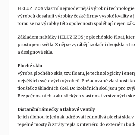
HELUZ IZOS vlastní nejmodernější výrobní technologie
výrobců dosahují výrobky české firmy vysoké kvality a 
tomu se na výrobky této společnosti spoléhají nejen záka
Základem nabídky HELUZ IZOS je ploché sklo Float, kt
prostupem světla. Z něj se vyrábějí izolační dvojskla a tr
a designová skla.
Ploché sklo
Výroba plochého skla, tzv. floatu, je technologicky i en
největších světových výrobců. Požadované vlastnosti ko
tlouštěk základních skel. Do izolačních skel jsou pro zv
Bezpečnostních a akustických vlastností vrstvených sk
Distanční rámečky a tlakové ventily
Jejich úlohou je jednak udržovat jednotlivá plochá skla 
tepelné mosty či ztráty tepla z interiéru do exteriéru bud