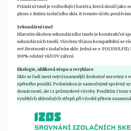
Primární tmel je rozhodující bariéra, která slouží jako
plynu z dutiny izolačního skla. K tomuto účelu použív
Sekundární tmel
Hlavním úkolem sekundárního tmele je konstrukční spoje
sekundárních tmelů. Všechny tři jsou kompatibilní se vš
své životnosti v izolačním skle. Jedná se o: POLYSULFI
100% odolný vůči UV záření.
Ekologie, uhlíková stopa a recyklace
Sklo se řadí mezi nejvýznamnější druhotné suroviny s 
zpětného použití. Podmínkou je samozřejmě správný sys
domácností, ale i z průmyslové výroby. Použitím 1 tuny s
využitých skleněných střepů při výrobě přitom znamená