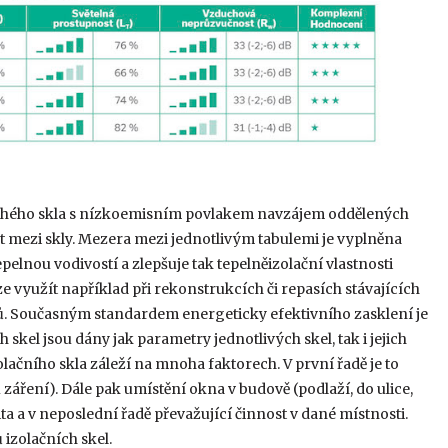
 plochého skla s nízkoemisním povlakem navzájem oddělených
t mezi skly. Mezera mezi jednotlivým tabulemi je vyplněna
lnou vodivostí a zlepšuje tak tepelněizolační vlastnosti
ze využít například při rekonstrukcích či repasích stávajících
mů. Současným standardem energeticky efektivního zasklení je
ích skel jsou dány jak parametry jednotlivých skel, tak i jejich
ačního skla záleží na mnoha faktorech. V první řadě je to
áření). Dále pak umístění okna v budově (podlaží, do ulice,
ta a v neposlední řadě převažující činnost v dané místnosti.
 izolačních skel.