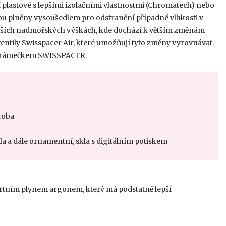
 plastové s lepšími izolačními vlastnostmi (Chromatech) nebo
sou plněny vysoušedlem pro odstranění případné vlhkosti v
vyšších nadmořských výškách, kde dochází k větším změnám
ventily Swisspacer Air, které umožňují tyto změny vyrovnávat.
ním rámečkem SWISSPACER.
roba
kla a dále ornamentní, skla s digitálním potiskem
rtním plynem argonem, který má podstatně lepší