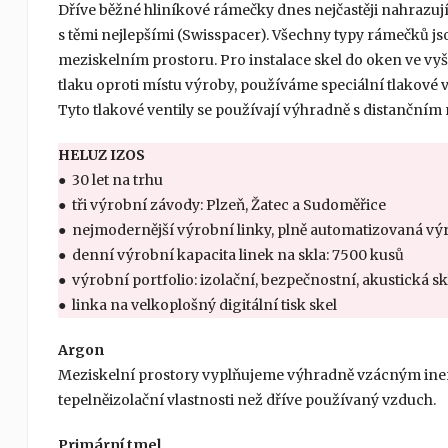
Dříve běžné hliníkové rámečky dnes nejčastěji nahrazují
s těmi nejlepšími (Swisspacer). Všechny typy rámečků j
meziskelním prostoru. Pro instalace skel do oken ve 
tlaku oproti místu výroby, používáme speciální tlakové 
Tyto tlakové ventily se používají výhradně s distanč
HELUZ IZOS
● 30 let na trhu
● tři výrobní závody: Plzeň, Žatec a Sudoměřice
● nejmodernější výrobní linky, plně automatizovaná vý
● denní výrobní kapacita linek na skla: 7500 kusů
● výrobní portfolio: izolační, bezpečnostní, akustická s
● linka na velkoplošný digitální tisk skel
Argon
Meziskelní prostory vyplňujeme výhradně vzácným ine
tepelněizolační vlastnosti než dříve používaný vzduch.
Primární tmel