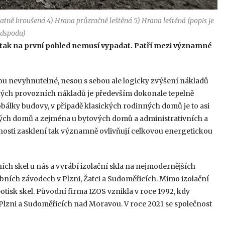
atně broušená 4) Hrana průzračně leštěná 5) Hrana leštěná (popis je
dspodu)
 to tak na první pohled nemusí vypadat. Patří mezi významné
u nevyhnutelné, nesou s sebou ale logicky zvýšení nákladů
ých provozních nákladů je především dokonale tepelně
obálky budovy, v případě klasických rodinných domů je to asi
ých domů a zejména u bytových domů a administrativních a
tnosti zasklení tak významně ovlivňují celkovou energetickou
ích skel u nás a vyrábí izolační skla na nejmodernějších
bních závodech v Plzni, Žatci a Sudoměřicích. Mimo izolační
otisk skel. Původní firma IZOS vznikla v roce 1992, kdy
 v Plzni a Sudoměřicích nad Moravou. V roce 2021 se společnost