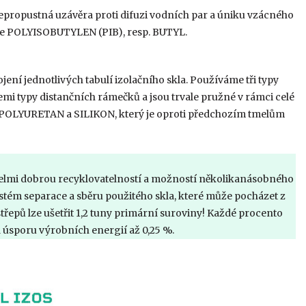
 nepropustná uzávěra proti difuzi vodních par a úniku vzácného
áme POLYISOBUTYLEN (PIB), resp. BUTYL.
ní jednotlivých tabulí izolačního skla. Používáme tři typy
emi typy distančních rámečků a jsou trvale pružné v rámci celé
D, POLYURETAN a SILIKON, který je oproti předchozím tmelům
velmi dobrou recyklovatelností a možností několikanásobného
tém separace a sběru použitého skla, které může pocházet z
třepů lze ušetřit 1,2 tuny primární suroviny! Každé procento
 úsporu výrobních energií až 0,25 %.