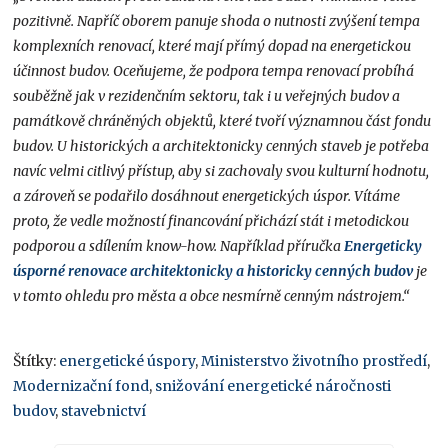
pozitivně. Napříč oborem panuje shoda o nutnosti zvýšení tempa
komplexních renovací, které mají přímý dopad na energetickou
účinnost budov. Oceňujeme, že podpora tempa renovací probíhá
souběžně jak v rezidenčním sektoru, tak i u veřejných budov a
památkově chráněných objektů, které tvoří významnou část fondu
budov. U historických a architektonicky cenných staveb je potřeba
navíc velmi citlivý přístup, aby si zachovaly svou kulturní hodnotu,
a zároveň se podařilo dosáhnout energetických úspor. Vítáme
proto, že vedle možností financování přichází stát i metodickou
podporou a sdílením know-how. Například příručka
Energeticky
úsporné renovace architektonicky a historicky cenných budov
je
v tomto ohledu pro města a obce nesmírně cenným nástrojem.“
Štítky:
energetické úspory
,
Ministerstvo životního prostředí
,
Modernizační fond
,
snižování energetické náročnosti
budov
,
stavebnictví