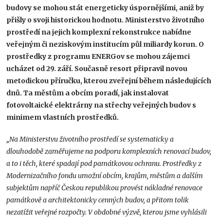
budovy se mohou stát energeticky úspornějšími, aniž by
přišly o svoji historickou hodnotu. Ministerstvo životního
prostředí na jejich komplexní rekonstrukce nabídne
veřejným či neziskovým institucím půl miliardy korun. O
prostředky z programu ENERGov se mohou zájemci
ucházet od 29. září. Současně resort připravil novou
metodickou příručku, kterou zveřejní během následujících
dnů. Ta městům a obcím poradí, jak instalovat
fotovoltaické elektrárny na střechy veřejných budov s
minimem vlastních prostředků.
„Na Ministerstvu životního prostředí se systematicky a
dlouhodobě zaměřujeme na podporu komplexních renovací budov,
a to i těch, které spadají pod památkovou ochranu. Prostředky z
Modernizačního fondu umožní obcím, krajům, městům a dalším
subjektům napříč Českou republikou provést nákladné renovace
památkově a architektonicky cenných budov, a přitom tolik
nezatížit veřejné rozpočty. V obdobné výzvě, kterou jsme vyhlásili