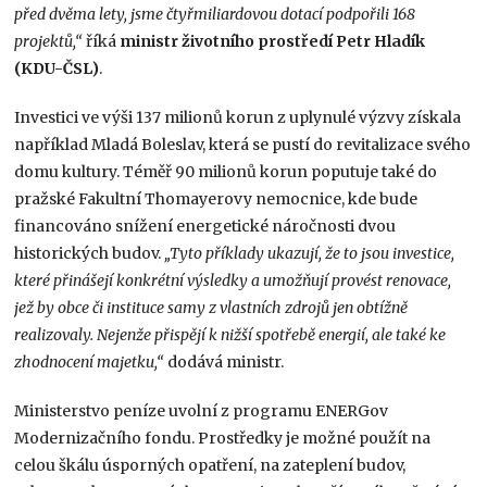
před dvěma lety, jsme čtyřmiliardovou dotací podpořili 168
projektů,“
říká
ministr životního prostředí Petr Hladík
(KDU-ČSL)
.
Investici ve výši 137 milionů korun z uplynulé výzvy získala
například Mladá Boleslav, která se pustí do revitalizace svého
domu kultury. Téměř 90 milionů korun poputuje také do
pražské Fakultní Thomayerovy nemocnice, kde bude
financováno snížení energetické náročnosti dvou
historických budov.
„Tyto příklady ukazují, že to jsou investice,
které přinášejí konkrétní výsledky a umožňují provést renovace,
jež by obce či instituce samy z vlastních zdrojů jen obtížně
realizovaly. Nejenže přispějí k nižší spotřebě energií, ale také ke
zhodnocení majetku,“
dodává ministr.
Ministerstvo peníze uvolní z programu ENERGov
Modernizačního fondu. Prostředky je možné použít na
celou škálu úsporných opatření, na zateplení budov,