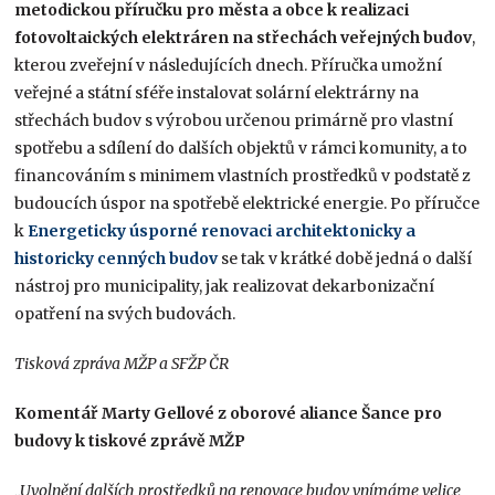
metodickou příručku pro města a obce k realizaci
fotovoltaických elektráren na střechách veřejných budov
,
kterou zveřejní v následujících dnech. Příručka umožní
veřejné a státní sféře instalovat solární elektrárny na
střechách budov s výrobou určenou primárně pro vlastní
spotřebu a sdílení do dalších objektů v rámci komunity, a to
financováním s minimem vlastních prostředků v podstatě z
budoucích úspor na spotřebě elektrické energie. Po příručce
k
Energeticky úsporné renovaci architektonicky a
historicky cenných budov
se tak v krátké době jedná o další
nástroj pro municipality, jak realizovat dekarbonizační
opatření na svých budovách.
Tisková zpráva MŽP a SFŽP ČR
Komentář Marty Gellové z oborové aliance Šance pro
budovy k tiskové zprávě MŽP
„Uvolnění dalších prostředků na renovace budov vnímáme velice