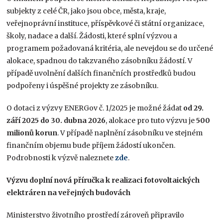
subjekty z celé ČR, jako jsou obce, města, kraje,
veřejnoprávní instituce, příspěvkové či státní organizace,
školy, nadace a další. Žádosti, které splní výzvou a
programem požadovaná kritéria, ale nevejdou se do určené
alokace, spadnou do takzvaného zásobníku žádostí. V
případě uvolnění dalších finančních prostředků budou
podpořeny i úspěšné projekty ze zásobníku.
O dotaci z výzvy ENERGov č. 1/2025 je možné žádat
od 29.
září 2025 do 30. dubna 2026
, alokace pro tuto výzvu je
500
milionů korun
. V případě naplnění zásobníku ve stejném
finančním objemu bude příjem žádostí ukončen.
Podrobnosti k výzvě naleznete
zde
.
Výzvu doplní nová příručka k realizaci fotovoltaických
elektráren na veřejných budovách
Ministerstvo životního prostředí zároveň připravilo