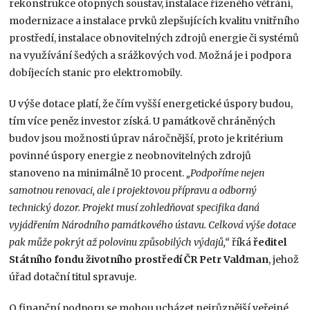
rekonstrukce otopných soustav, instalace řízeného větrání,
modernizace a instalace prvků zlepšujících kvalitu vnitřního
prostředí, instalace obnovitelných zdrojů energie či systémů
na využívání šedých a srážkových vod. Možná je i podpora
dobíjecích stanic pro elektromobily.
U výše dotace platí, že čím vyšší energetické úspory budou,
tím více peněz investor získá. U památkově chráněných
budov jsou možnosti úprav náročnější, proto je kritérium
povinné úspory energie z neobnovitelných zdrojů
stanoveno na minimálně 10 procent.
„Podpoříme nejen
samotnou renovaci, ale i projektovou přípravu a odborný
technický dozor. Projekt musí zohledňovat specifika daná
vyjádřením Národního památkového ústavu. Celková výše dotace
pak může pokrýt až polovinu způsobilých výdajů,“
říká
ředitel
Státního fondu životního prostředí ČR Petr Valdman
, jehož
úřad dotační titul spravuje.
O finanční podporu se mohou ucházet nejrůznější veřejné