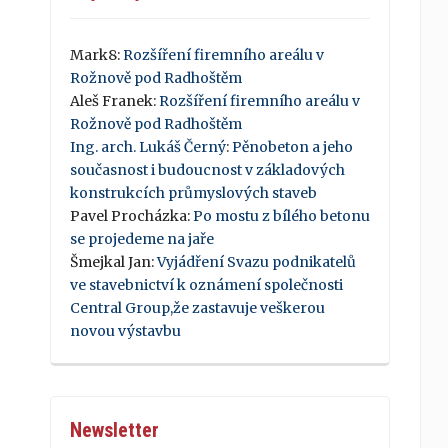
Mark8
:
Rozšíření firemního areálu v
Rožnově pod Radhoštěm
Aleš Franek
:
Rozšíření firemního areálu v
Rožnově pod Radhoštěm
Ing. arch. Lukáš Černý
:
Pěnobeton a jeho
současnost i budoucnost v základových
konstrukcích průmyslových staveb
Pavel Procházka
:
Po mostu z bílého betonu
se projedeme na jaře
Šmejkal Jan
:
Vyjádření Svazu podnikatelů
ve stavebnictví k oznámení společnosti
Central Group,že zastavuje veškerou
novou výstavbu
Newsletter