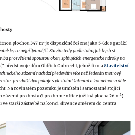
 hosty
2
žitnou plochou 347 m
je dispozičně řešena jako 5+kk s garáží
atelsky co nejpříjemnější. Stavím tedy podle toho, jak bych si
avba prosvětlená spoustou oken, splňujících energetické nároky na
í,“
představuje dům Oldřich Oubrecht, jehož firma
Stavitelství
technického zázemí nachází především více než šedesáti metrový
rostor pro další dva pokoje s vlastními šatnami a koupelnou a dále
ht. Na rovinatém pozemku je umístěn i samostatně stojící
2
o zázemí pro hosty či pro home office (užitná plocha 26 m
).
 ve starší zástavbě na konci Slivence směrem do centra