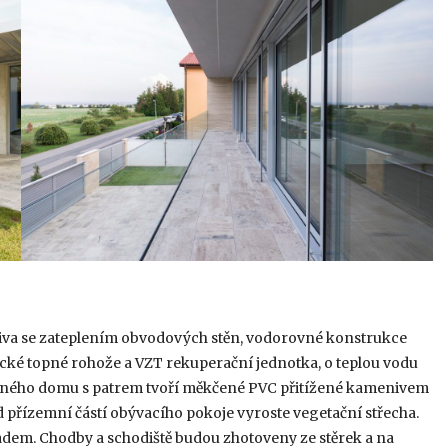
diva se zateplením obvodových stěn, vodorovné konstrukce
ické topné rohože a VZT rekuperační jednotka, o teplou vodu
odinného domu s patrem tvoří měkčené PVC přitížené kamenivem
ad přízemní částí obývacího pokoje vyroste vegetační střecha.
ladem. Chodby a schodiště budou zhotoveny ze stěrek a na