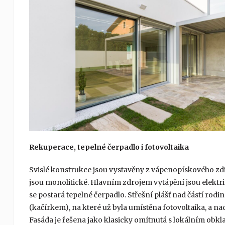
Rekuperace, tepelné čerpadlo i fotovoltaika
Svislé konstrukce jsou vystavěny z vápenopískového z
jsou monolitické. Hlavním zdrojem vytápění jsou elektr
se postará tepelné čerpadlo. Střešní plášť nad částí r
(kačírkem), na které už byla umístěna fotovoltaika, a n
Fasáda je řešena jako klasicky omítnutá s lokálním obk