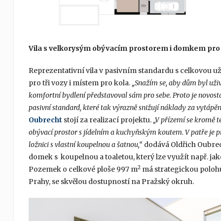
Vila s velkorysým obývacím prostorem i domkem pro
Reprezentativní vila v pasivním standardu s celkovou u
pro tři vozy i místem pro kola.
„Snažím se, aby dům byl uživ
komfortní bydlení představoval sám pro sebe. Proto je novost
pasivní standard, které tak výrazně snižují náklady za vytápěn
Oubrecht
stojí za realizací projektu.
„V přízemí se kromě 
obývací prostor s jídelním a kuchyňským koutem. V patře je p
ložnici s vlastní koupelnou a šatnou,“
dodává Oldřich Oubrec
domek s koupelnou a toaletou, který lze využít např. jak
2
Pozemek o celkové ploše 997 m
má strategickou polohu
Prahy, se skvělou dostupností na Pražský okruh.