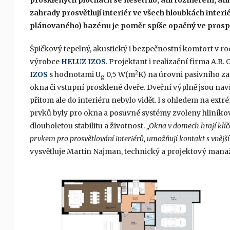
prosklených plochách se nešetřilo, ani rozměrem, ani 
zahrady prosvětlují interiér ve všech hloubkách inter
plánovaného) bazénu je poměr spíše opačný ve prospě
Špičkový tepelný, akustický i bezpečnostní komfort v rod
výrobce
HELUZ IZOS
. Projektant i realizační firma A.
2
IZOS
s hodnotami U
0,5 W(m
K) na úrovni pasivního za
g
okna či vstupní prosklené dveře. Dveřní výplně jsou naví
přitom ale do interiéru nebylo vidět. I s ohledem na e
prvků byly pro okna a posuvné systémy zvoleny hliníkové
dlouholetou stabilitu a životnost.
„Okna v domech hrají klíčo
prvkem pro prosvětlování interiérů, umožňují kontakt s vnějším
vysvětluje Martin Najman, technický a projektový mana