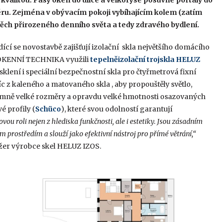
kvalitou. Pásy oken do ulice a velkorysé posuvné portály do
iéru. Zejména v obývacím pokoji vybíhajícím kolem (zatím
ch přirozeného denního světa a tedy zdravého bydlení.
ící se novostavbě zajišťují izolační skla největšího domácího
R. OKENNÍ TECHNIKA využili
tepelněizolační trojskla HELUZ
sklení i speciální bezpečnostní skla pro čtyřmetrová fixní
c z kaleného a matovaného skla , aby propouštěly světlo,
xtrémně velké rozměry a opravdu velké hmotnosti osazovaných
 profily (
Schüco
), které svou odolností garantují
vou roli nejen z hlediska funkčnosti, ale i estetiky. Jsou zásadním
 prostředím a slouží jako efektivní nástroj pro přímé větrání,“
žer výrobce skel HELUZ IZOS.