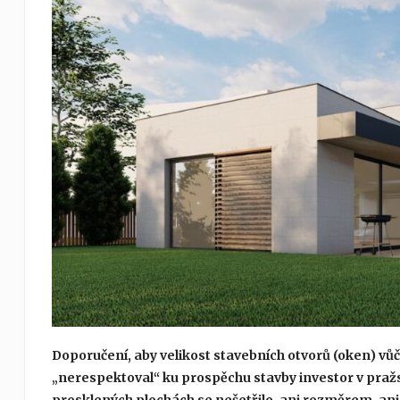
Doporučení,
aby
velikost stavebních otvorů (oken) vů
„nerespektoval“ ku prospěchu stavby investor v pražsk