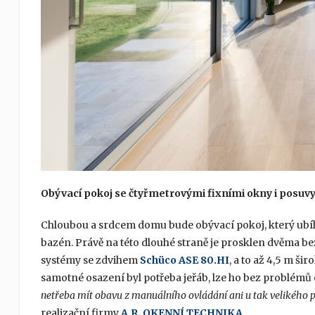
Obývací pokoj se čtyřmetrovými fixními okny
i posuv
Chloubou a srdcem domu bude obývací pokoj, který ubíh
bazén. Právě na této dlouhé straně je prosklen dvěma 
systémy se zdvihem
Schüco ASE 80.HI
, a to až 4,5 m ši
samotné osazení byl potřeba jeřáb, lze ho bez problémů
netřeba mít obavu z manuálního ovládání ani u tak velikého 
realizační firmy
A.R. OKENNÍ TECHNIKA
.