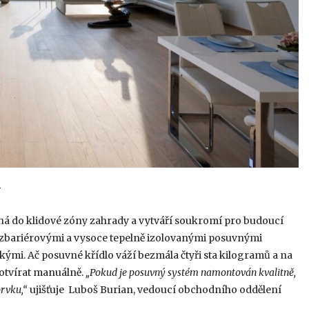
y
á do klidové zóny zahrady a vytváří soukromí pro budoucí
bezbariérovými a vysoce tepelně izolovanými posuvnými
rokými. Ač posuvné křídlo váží bezmála čtyři sta kilogramů a na
 otvírat manuálně.
„Pokud je posuvný systém namontován kvalitně,
prvku,“
ujišťuje Luboš Burian, vedoucí obchodního oddělení