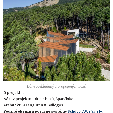
Dům poskládaný z propojených boxů
O projektu:
Název projektu:
Dům z boxů, Španělsko
Architekti:
Aranguren & Gallegos
Použité okenní a posuvné systémy
Schüco
:
AWS 75.SI+
,