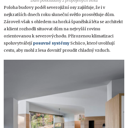
Dům poskládaný z propojených boxů
Poloha budovy podél severojižní osy zajišťuje, že i v
nejkratších dnech roku sluneční světlo prosvětluje dům.
Zároveň však s ohledem na horká španělská léta se architekt
a klient rozhodli situovat dům na nejvyšší rovinu
orientovanou k severovýchodu. Přirozenou klimatizaci
spoluvytvářejí
posuvné systémy
Schüco, které uvolňují
cestu, aby mohl z lesa dovnitř proudit chladný vzduch.