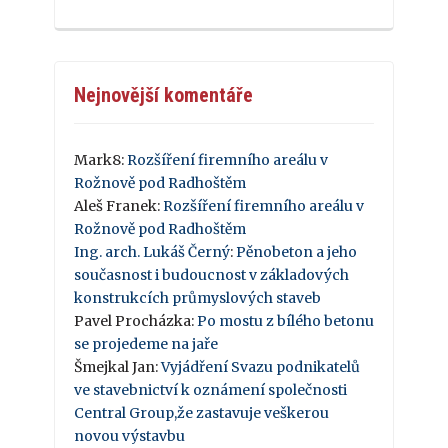
Nejnovější komentáře
Mark8
:
Rozšíření firemního areálu v
Rožnově pod Radhoštěm
Aleš Franek
:
Rozšíření firemního areálu v
Rožnově pod Radhoštěm
Ing. arch. Lukáš Černý
:
Pěnobeton a jeho
současnost i budoucnost v základových
konstrukcích průmyslových staveb
Pavel Procházka
:
Po mostu z bílého betonu
se projedeme na jaře
Šmejkal Jan
:
Vyjádření Svazu podnikatelů
ve stavebnictví k oznámení společnosti
Central Group,že zastavuje veškerou
novou výstavbu