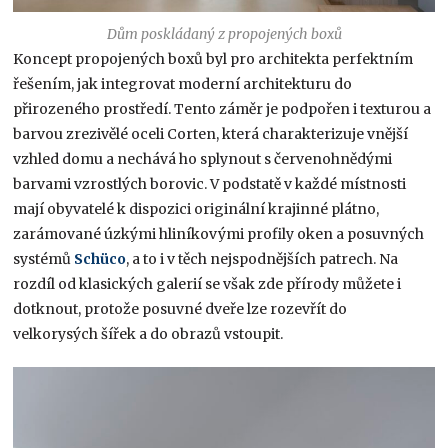
Dům poskládaný z propojených boxů
Koncept propojených boxů byl pro architekta perfektním
řešením, jak integrovat moderní architekturu do
přirozeného prostředí. Tento záměr je podpořen i texturou a
barvou zrezivělé oceli Corten, která charakterizuje vnější
vzhled domu a nechává ho splynout s červenohnědými
barvami vzrostlých borovic. V podstatě v každé místnosti
mají obyvatelé k dispozici originální krajinné plátno,
zarámované úzkými hliníkovými profily oken a posuvných
systémů
Schüco
, a to i v těch nejspodnějších patrech. Na
rozdíl od klasických galerií se však zde přírody můžete i
dotknout, protože posuvné dveře lze rozevřít do
velkorysých šířek a do obrazů vstoupit.