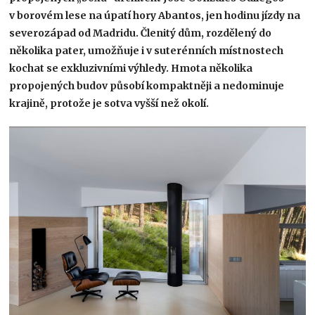
v borovém lese na úpatí hory Abantos, jen hodinu jízdy na
severozápad od Madridu. Členitý dům, rozdělený do
několika pater, umožňuje i v suterénních místnostech
kochat se exkluzivními výhledy. Hmota několika
propojených budov působí kompaktněji a nedominuje
krajině, protože je sotva vyšší než okolí.