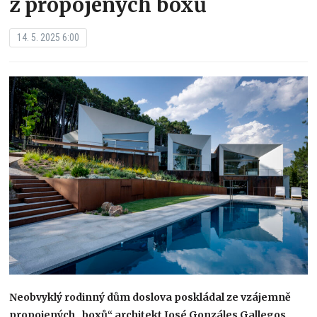
z propojených boxů
14. 5. 2025 6:00
Neobvyklý rodinný dům doslova poskládal ze vzájemně
propojených „boxů“ architekt José Gonzáles Gallegos