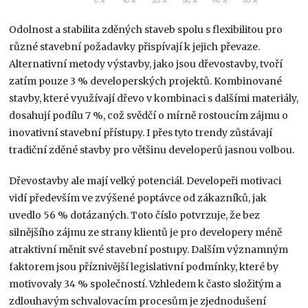
Odolnost a stabilita zděných staveb spolu s flexibilitou pro
různé stavební požadavky přispívají k jejich převaze.
Alternativní metody výstavby, jako jsou dřevostavby, tvoří
zatím pouze 3 % developerských projektů. Kombinované
stavby, které využívají dřevo v kombinaci s dalšími materiály,
dosahují podílu 7 %, což svědčí o mírně rostoucím zájmu o
inovativní stavební přístupy. I přes tyto trendy zůstávají
tradiční zděné stavby pro většinu developerů jasnou volbou.
Dřevostavby ale mají velký potenciál. Developeři motivaci
vidí především ve zvýšené poptávce od zákazníků, jak
uvedlo 56 % dotázaných. Toto číslo potvrzuje, že bez
silnějšího zájmu ze strany klientů je pro developery méně
atraktivní měnit své stavební postupy. Dalším významným
faktorem jsou příznivější legislativní podmínky, které by
motivovaly 34 % společností. Vzhledem k často složitým a
zdlouhavým schvalovacím procesům je zjednodušení