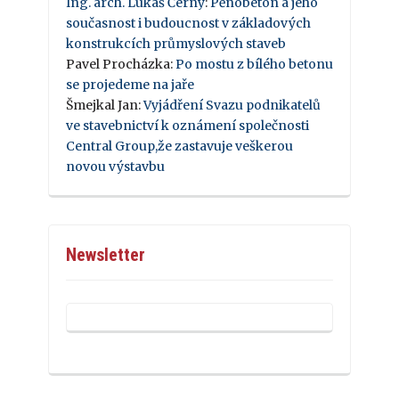
Ing. arch. Lukáš Černý
:
Pěnobeton a jeho
současnost i budoucnost v základových
konstrukcích průmyslových staveb
Pavel Procházka
:
Po mostu z bílého betonu
se projedeme na jaře
Šmejkal Jan
:
Vyjádření Svazu podnikatelů
ve stavebnictví k oznámení společnosti
Central Group,že zastavuje veškerou
novou výstavbu
Newsletter