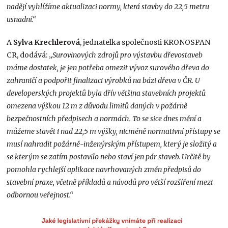
nadějí vyhlížíme aktualizaci normy, která stavby do 22,5 metru
usnadní.“
A
Sylva Krechlerová
, jednatelka společnosti KRONOSPAN
CR, dodává: „
Surovinových zdrojů pro výstavbu dřevostaveb
máme dostatek, je jen potřeba omezit vývoz surového dřeva do
zahraničí a podpořit finalizaci výrobků na bázi dřeva v ČR. U
developerských projektů byla dřív většina stavebních projektů
omezena výškou 12 m z důvodu limitů daných v požárně
bezpečnostních předpisech a normách. To se sice dnes mění a
můžeme stavět i nad 22,5 m výšky, nicméně normativní přístupy se
musí nahradit požárně-inženýrským přístupem, který je složitý a
se kterým se zatím postavilo nebo staví jen pár staveb. Určitě by
pomohla rychlejší aplikace navrhovaných změn předpisů do
stavební praxe, včetně příkladů a návodů pro větší rozšíření mezi
odbornou veřejnost.“