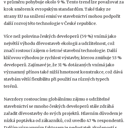
v průměru pohybuje okolo 9 %. Tento trend lze považovat za
krok směrem k evropským standardům. Také tlaky ze
strany EU na snížení emisí ve stavebnictví mohou podpořit
další rozvoj této technologie v České republice.
Více než polovina českých developerů (59 %) vnímá jako
největší výhodu dřevostaveb ekologii a udržitelnost, což
značí rostoucí zájem o šetrné stavební technologie. Další
klíčovou výhodou je rychlost výstavby, kterou zmiňuje 53 %
developerů. Zajímavé je, že 31 % dotázaných vnímá jako
významný přínos také nižší hmotnost konstrukce, což dává
stavbám větší flexibilitu při použití na různých typech
terénů.
Navzdory rostoucímu globálnímu zájmu o udržitelné
stavebnictví se mnoho českých developerů stále zdráhá
zařadit dřevostavby do svých projektů. Hlavním důvodem je
nízká poptávka od zákazníků, což uvedlo 47 % respondentů.
Dalším významným faktorem je nedostatek zkušeností s