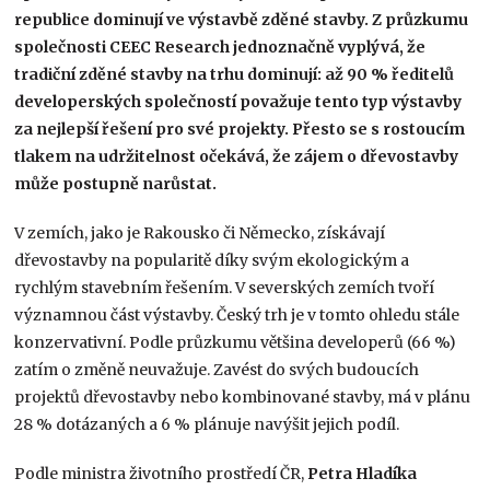
republice dominují ve výstavbě zděné stavby. Z průzkumu
společnosti CEEC Research jednoznačně vyplývá, že
tradiční zděné stavby na trhu dominují: až 90 % ředitelů
developerských společností považuje tento typ výstavby
za nejlepší řešení pro své projekty. Přesto se s rostoucím
tlakem na udržitelnost očekává, že zájem o dřevostavby
může postupně narůstat.
V zemích, jako je Rakousko či Německo, získávají
dřevostavby na popularitě díky svým ekologickým a
rychlým stavebním řešením. V severských zemích tvoří
významnou část výstavby. Český trh je v tomto ohledu stále
konzervativní. Podle průzkumu většina developerů (66 %)
zatím o změně neuvažuje. Zavést do svých budoucích
projektů dřevostavby nebo kombinované stavby, má v plánu
28 % dotázaných a 6 % plánuje navýšit jejich podíl.
Podle ministra životního prostředí ČR,
Petra Hladíka