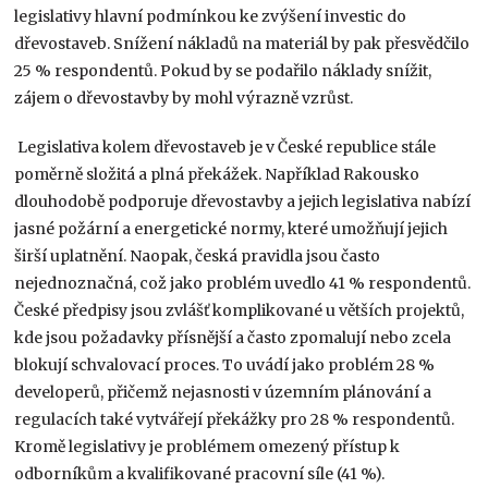
legislativy hlavní podmínkou ke zvýšení investic do
dřevostaveb. Snížení nákladů na materiál by pak přesvědčilo
25 % respondentů. Pokud by se podařilo náklady snížit,
zájem o dřevostavby by mohl výrazně vzrůst.
Legislativa kolem dřevostaveb je v České republice stále
poměrně složitá a plná překážek. Například Rakousko
dlouhodobě podporuje dřevostavby a jejich legislativa nabízí
jasné požární a energetické normy, které umožňují jejich
širší uplatnění. Naopak, česká pravidla jsou často
nejednoznačná, což jako problém uvedlo 41 % respondentů.
České předpisy jsou zvlášť komplikované u větších projektů,
kde jsou požadavky přísnější a často zpomalují nebo zcela
blokují schvalovací proces. To uvádí jako problém 28 %
developerů, přičemž nejasnosti v územním plánování a
regulacích také vytvářejí překážky pro 28 % respondentů.
Kromě legislativy je problémem omezený přístup k
odborníkům a kvalifikované pracovní síle (41 %).