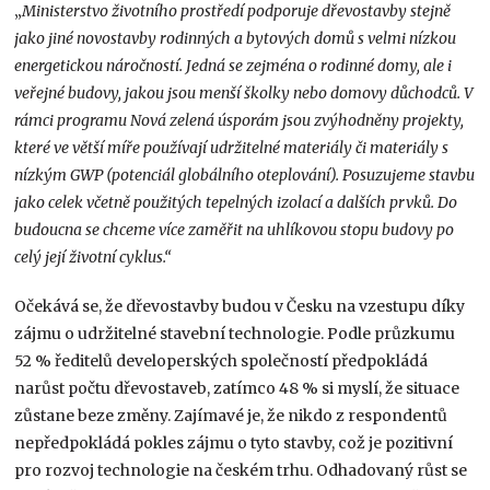
„
Ministerstvo životního prostředí podporuje dřevostavby stejně
jako jiné
novostavby rodinných a bytových domů s velmi nízkou
energetickou
náročností. Jedná se zejména o rodinné domy, ale i
veřejné budovy, jakou
jsou menší školky nebo domovy důchodců. V
rámci programu Nová
zelená úsporám jsou zvýhodněny projekty,
které ve větší míře používají
udržitelné materiály či materiály s
nízkým GWP (potenciál globálního
oteplování). Posuzujeme stavbu
jako celek včetně použitých tepelných
izolací a dalších prvků. Do
budoucna se chceme více zaměřit na uhlíkovou
stopu budovy po
celý její životní cyklus.“
Očekává se, že dřevostavby budou v Česku na vzestupu díky
zájmu o udržitelné stavební technologie. Podle průzkumu
52 % ředitelů developerských společností předpokládá
narůst počtu dřevostaveb, zatímco 48 % si myslí, že situace
zůstane beze změny. Zajímavé je, že nikdo z respondentů
nepředpokládá pokles zájmu o tyto stavby, což je pozitivní
pro rozvoj technologie na českém trhu. Odhadovaný růst se