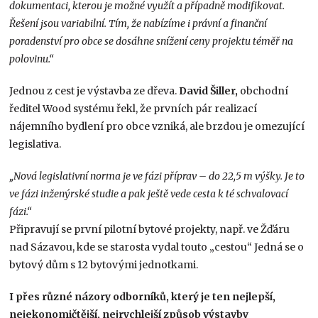
dokumentaci, kterou je možné využít a případně modifikovat.
Řešení jsou variabilní. Tím, že nabízíme i právní a finanční
poradenství pro obce se dosáhne snížení ceny projektu téměř na
polovinu.“
Jednou z cest je výstavba ze dřeva.
David Šiller,
obchodní
ředitel Wood systému řekl, že prvních pár realizací
nájemního bydlení pro obce vzniká, ale brzdou je omezující
legislativa.
„Nová legislativní norma je ve fázi příprav – do 22,5 m výšky. Je to
ve fázi inženýrské studie a pak ještě vede cesta k té schvalovací
fázi.“
Připravují se první pilotní bytové projekty, např. ve Žďáru
nad Sázavou, kde se starosta vydal touto „cestou“ Jedná se o
bytový dům s 12 bytovými jednotkami.
I přes různé názory odborníků, který je ten nejlepší,
nejekonomičtější, nejrychlejší způsob výstavby