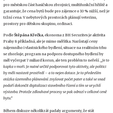
pro městskou část hasičskou zbrojnici, multifunkční hřiště a
garantuje, že cena bytů bude pro zájemce o 10 % nižší, než je
tržní cena. V nebytových prostorách plánují veterinu,
prostory pro dětskou skupinu, ordinaci.
Podle
Štěpána Křečka
, ekonoma z BH Securites je aktivita
Prahy 8 příkladná, ale je mimo měřítka. Narůstají ceny
nájemního i vlastnického bydlení, situace na realitním trhu
se zhoršuje, program na podporu dostupného bydlení by
měl vyčerpat 7 miliard korun, ale ten problém to neřeší.
„Je to
kapka v moři. Je nutné určitě podporovat tyto aktivity, ale politici
by měli nastavit prostředí – a to nejen dotace. Je to především
otázka územního plánování: zvyšovat počet pater a také se snad
podaří dokončit digitalizaci stavebního řízení a tím se urychlí
výstavba. Protože zdlouhavé procesy se pak odrazí v celkové ceně
bytu.“
Během diskuze několikrát padaly argumenty, že stát