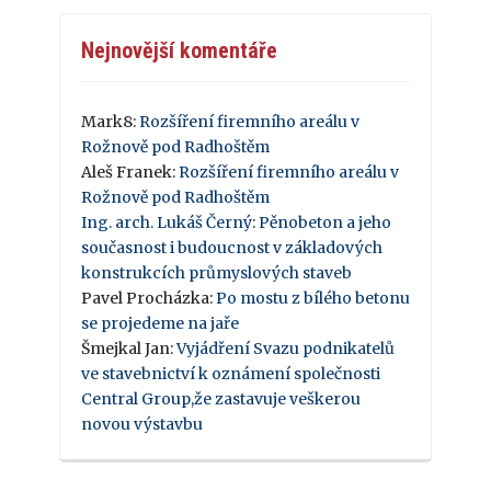
Nejnovější komentáře
Mark8
:
Rozšíření firemního areálu v
Rožnově pod Radhoštěm
Aleš Franek
:
Rozšíření firemního areálu v
Rožnově pod Radhoštěm
Ing. arch. Lukáš Černý
:
Pěnobeton a jeho
současnost i budoucnost v základových
konstrukcích průmyslových staveb
Pavel Procházka
:
Po mostu z bílého betonu
se projedeme na jaře
Šmejkal Jan
:
Vyjádření Svazu podnikatelů
ve stavebnictví k oznámení společnosti
Central Group,že zastavuje veškerou
novou výstavbu