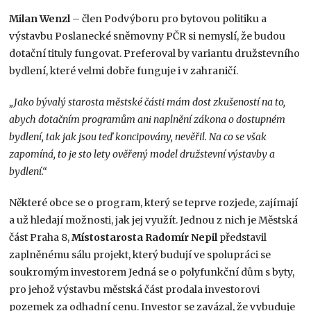
Milan Wenzl
– člen Podvýboru pro bytovou politiku a
výstavbu Poslanecké sněmovny PČR si nemyslí, že budou
dotační tituly fungovat. Preferoval by variantu družstevního
bydlení, které velmi dobře funguje i v zahraničí.
„Jako bývalý starosta městské části mám dost zkušeností na to,
abych dotačním programům ani naplnění zákona o dostupném
bydlení, tak jak jsou teď koncipovány, nevěřil. Na co se však
zapomíná, to je sto lety ověřený model družstevní výstavby a
bydlení.“
Některé obce se o program, který se teprve rozjede, zajímají
a už hledají možnosti, jak jej využít. Jednou z nich je Městská
část Praha 8,
Místostarosta Radomír Nepil
představil
zaplněnému sálu projekt, který budují ve spolupráci se
soukromým investorem Jedná se o polyfunkční dům s byty,
pro jehož výstavbu městská část prodala investorovi
pozemek za odhadní cenu. Investor se zavázal, že vybuduje