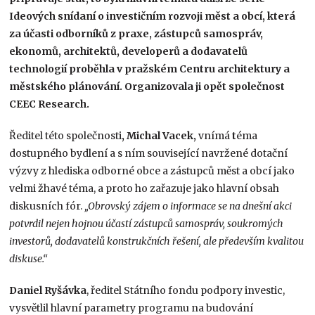
Ideových snídaní o investičním rozvoji měst a obcí, která
za účasti odborníků z praxe, zástupců samospráv,
ekonomů, architektů, developerů a dodavatelů
technologií proběhla v pražském Centru architektury a
městského plánování. Organizovala ji opět společnost
CEEC Research.
Ředitel této společnosti
, Michal Vacek,
vnímá
t
éma
dostupného bydlení a s ním související navržené dotační
výzvy z hlediska odborné obce a zástupců měst a obcí jako
velmi žhavé téma, a proto ho zařazuje jako hlavní obsah
diskusních fór.
„Obrovský zájem o informace se na dnešní akci
potvrdil nejen hojnou účastí zástupců samospráv, soukromých
investorů, dodavatelů konstrukčních řešení, ale především kvalitou
diskuse.“
Daniel Ryšávka
, ředitel Státního fondu podpory investic,
vysvětlil hlavní parametry programu na budování