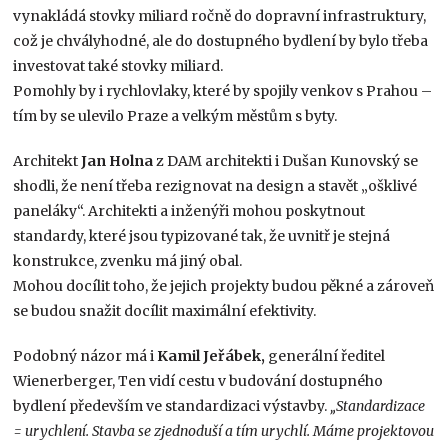
vynakládá stovky miliard ročně do dopravní infrastruktury,
což je chvályhodné, ale do dostupného bydlení by bylo třeba
investovat také stovky miliard.
Pomohly by i rychlovlaky, které by spojily venkov s Prahou –
tím by se ulevilo Praze a velkým městům s byty.
Architekt
Jan Holna
z DAM architekti i Dušan Kunovský se
shodli, že není třeba rezignovat na design a stavět „ošklivé
paneláky“. Architekti a inženýři mohou poskytnout
standardy, které jsou typizované tak, že uvnitř je stejná
konstrukce, zvenku má jiný obal.
Mohou docílit toho, že jejich projekty budou pěkné a zároveň
se budou snažit docílit maximální efektivity.
Podobný názor má i
Kamil Jeřábek,
generální ředitel
Wienerberger, Ten vidí cestu v budování dostupného
bydlení především ve standardizaci výstavby.
„Standardizace
= urychlení. Stavba se zjednoduší a tím urychlí. Máme projektovou