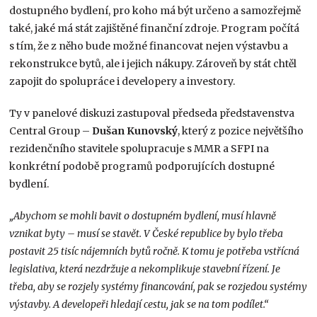
dostupného bydlení, pro koho má být určeno a samozřejmě
také, jaké má stát zajištěné finanční zdroje. Program počítá
s tím, že z něho bude možné financovat nejen výstavbu a
rekonstrukce bytů, ale i jejich nákupy. Zároveň by stát chtěl
zapojit do spolupráce i developery a investory.
Ty v panelové diskuzi zastupoval předseda představenstva
Central Group –
Dušan Kunovský
, který z pozice největšího
rezidenčního stavitele spolupracuje s MMR a SFPI na
konkrétní podobě programů podporujících dostupné
bydlení.
„Abychom se mohli bavit o dostupném bydlení, musí hlavně
vznikat byty – musí se stavět. V České republice by bylo třeba
postavit 25 tisíc nájemních bytů ročně. K tomu je potřeba vstřícná
legislativa, která nezdržuje a nekomplikuje stavební řízení. Je
třeba, aby se rozjely systémy financování, pak se rozjedou systémy
výstavby. A developeři hledají cestu, jak se na tom podílet.“