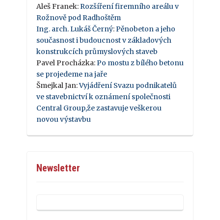
Aleš Franek
:
Rozšíření firemního areálu v
Rožnově pod Radhoštěm
Ing. arch. Lukáš Černý
:
Pěnobeton a jeho
současnost i budoucnost v základových
konstrukcích průmyslových staveb
Pavel Procházka
:
Po mostu z bílého betonu
se projedeme na jaře
Šmejkal Jan
:
Vyjádření Svazu podnikatelů
ve stavebnictví k oznámení společnosti
Central Group,že zastavuje veškerou
novou výstavbu
Newsletter