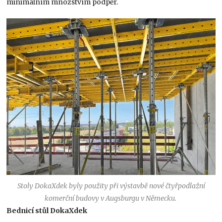
minimálním množstvím podpěr.
Stoly DokaXdek byly použity při výstavbě nové čtyřpodlažní
komerční budovy v Augsburgu v Německu.
Bednicí stůl DokaXdek