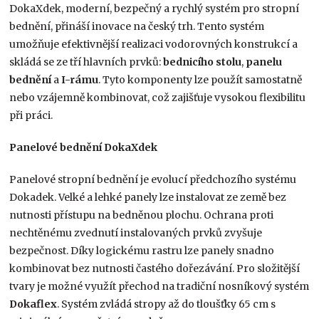
DokaXdek, moderní, bezpečný a rychlý systém pro stropní
bednění, přináší inovace na český trh. Tento systém
umožňuje efektivnější realizaci vodorovných konstrukcí a
skládá se ze tří hlavních prvků:
bednicího stolu
,
panelu
bednění
a
I-rámu
. Tyto komponenty lze použít samostatně
nebo vzájemně kombinovat, což zajišťuje vysokou flexibilitu
při práci.
Panelové bednění DokaXdek
Panelové stropní bednění je evolucí předchozího systému
Dokadek. Velké a lehké panely lze instalovat ze země bez
nutnosti přístupu na bedněnou plochu. Ochrana proti
nechtěnému zvednutí instalovaných prvků zvyšuje
bezpečnost. Díky logickému rastru lze panely snadno
kombinovat bez nutnosti častého dořezávání. Pro složitější
tvary je možné využít přechod na tradiční nosníkový systém
Dokaflex
. Systém zvládá stropy až do tloušťky 65 cm s