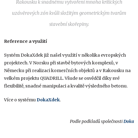
Rakousku k snadnému vytvoření mnoha kritických
uzávěrových zón kvůli složitým geometrickým tvarům
stavební skořepiny.
Reference a využití
Systém DokaXdek již našel využití v několika evropských
projektech. V Norsku při stavbě bytových komplexů, v
Německu při realizaci komerčních objektů a v Rakousku na
velkém projektu QUADRILL. Všude se osvědčil díky své
flexibilitě, snadné manipulaci a kvalitě výsledného betonu.
Více o systému
DokaXdek
.
Podle podkladů společnosti
Doka