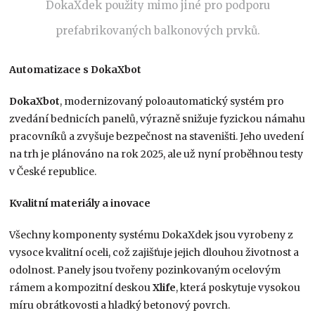
DokaXdek použity mimo jiné pro podporu
prefabrikovaných balkonových prvků.
Automatizace s DokaXbot
DokaXbot
, modernizovaný poloautomatický systém pro
zvedání bednicích panelů, výrazně snižuje fyzickou námahu
pracovníků a zvyšuje bezpečnost na staveništi. Jeho uvedení
na trh je plánováno na rok 2025, ale už nyní proběhnou testy
v České republice.
Kvalitní materiály a inovace
Všechny komponenty systému DokaXdek jsou vyrobeny z
vysoce kvalitní oceli, což zajišťuje jejich dlouhou životnost a
odolnost. Panely jsou tvořeny pozinkovaným ocelovým
rámem a kompozitní deskou
Xlife
, která poskytuje vysokou
míru obrátkovosti a hladký betonový povrch.