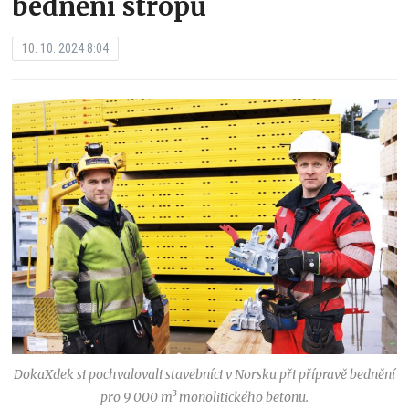
bednění stropů
10. 10. 2024 8:04
DokaXdek si pochvalovali stavebníci v Norsku při přípravě bednění
pro 9 000 m³ monolitického betonu.