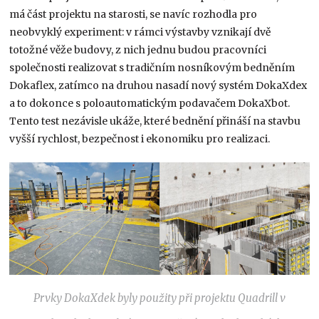
má část projektu na starosti, se navíc rozhodla pro
neobvyklý experiment: v rámci výstavby vznikají dvě
totožné věže budovy, z nich jednu budou pracovníci
společnosti realizovat s tradičním nosníkovým bedněním
Dokaflex, zatímco na druhou nasadí nový systém DokaXdex
a to dokonce s poloautomatickým podavačem DokaXbot.
Tento test nezávisle ukáže, které bednění přináší na stavbu
vyšší rychlost, bezpečnost i ekonomiku pro realizaci.
Prvky DokaXdek byly použity při projektu Quadrill v