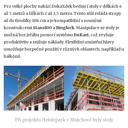
Pro velké plochy nabízí DokaXdek bednicí stoly v délkách 4
až 5 metrů a šířkách 2 až 2,5 metru. Tento stůl zvládá stropy
až do tloušťky 108 cm a je kompatibilní s nosnými
konstrukcemi
Staxo100
a
Ringlock
. Manipulace se stoly je
možná bez jeřábu pomocí systému
DoKart
, což zvyšuje
produktivitu a snižuje náklady. Flexibilní umístění hlavy
umožňuje bezpečné použití v různých oblastech, například u
balkónů.
Při projektu Heidepark v Mnichově byly stoly