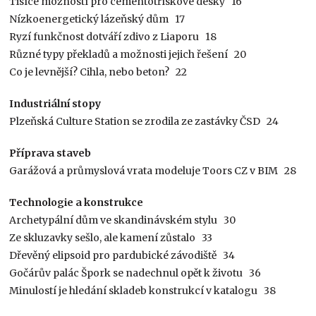
Tisíce možností pro cementotřískové desky 16
Nízkoenergetický lázeňský dům 17
Ryzí funkčnost dotváří zdivo z Liaporu 18
Různé typy překladů a možnosti jejich řešení 20
Co je levnější? Cihla, nebo beton? 22
Industriální stopy
Plzeňská Culture Station se zrodila ze zastávky ČSD 24
Příprava staveb
Garážová a průmyslová vrata modeluje Toors CZ v BIM 28
Technologie a konstrukce
Archetypální dům ve skandinávském stylu 30
Ze skluzavky sešlo, ale kamení zůstalo 33
Dřevěný elipsoid pro pardubické závodiště 34
Gočárův palác Špork se nadechnul opět k životu 36
Minulostí je hledání skladeb konstrukcí v katalogu 38