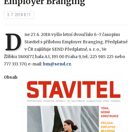
Employer Branging
3. 7. 2018 8:11
D
ne 27. 6. 2018 vyšlo letní dvoučíslo 6–7 časopisu
Stavitel s přílohou Employer Branging. Předplatné
v ČR zajišťuje SEND Předplatné, s. r. o., Ve
Žlíbku 1800/77, hala A3, 193 00 Praha 9, tel.: 225 985 225 nebo
777 333 370, e-mail:
bm@send.cz
.
Obsah