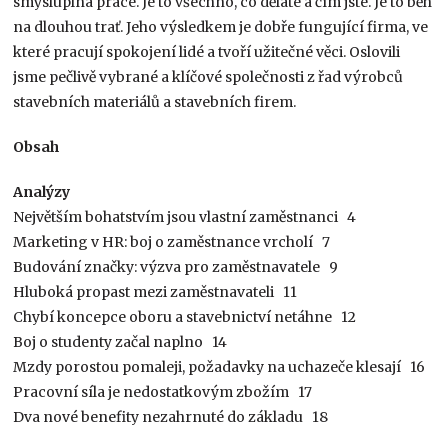
smysluplná práce. Je to všechno, co děláte a čím jste. Je to běh
na dlouhou trať. Jeho výsledkem je dobře fungující firma, ve
které pracují spokojení lidé a tvoří užitečné věci. Oslovili
jsme pečlivě vybrané a klíčové společnosti z řad výrobců
stavebních materiálů a stavebních firem.
Obsah
Analýzy
Největším bohatstvím jsou vlastní zaměstnanci 4
Marketing v HR: boj o zaměstnance vrcholí 7
Budování značky: výzva pro zaměstnavatele 9
Hluboká propast mezi zaměstnavateli 11
Chybí koncepce oboru a stavebnictví netáhne 12
Boj o studenty začal naplno 14
Mzdy porostou pomaleji, požadavky na uchazeče klesají 16
Pracovní síla je nedostatkovým zbožím 17
Dva nové benefity nezahrnuté do základu 18