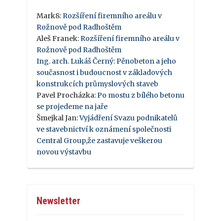
Mark8
:
Rozšíření firemního areálu v
Rožnově pod Radhoštěm
Aleš Franek
:
Rozšíření firemního areálu v
Rožnově pod Radhoštěm
Ing. arch. Lukáš Černý
:
Pěnobeton a jeho
současnost i budoucnost v základových
konstrukcích průmyslových staveb
Pavel Procházka
:
Po mostu z bílého betonu
se projedeme na jaře
Šmejkal Jan
:
Vyjádření Svazu podnikatelů
ve stavebnictví k oznámení společnosti
Central Group,že zastavuje veškerou
novou výstavbu
Newsletter