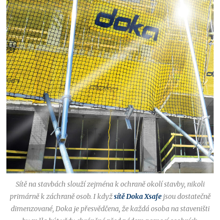
Sítě na stavbách slouží zejména k ochraně okolí stavby, nikoli
primárně k záchraně osob. I když
sítě Doka Xsafe
jsou dostatečně
dimenzované, Doka je přesvědčena, že každá osoba na staveništi