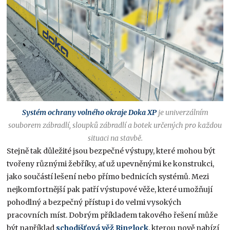
Systém ochrany volného okraje Doka XP
je univerzálním
souborem zábradlí, sloupků zábradlí a botek určených pro každou
situaci na stavbě.
Stejně tak důležité jsou bezpečné výstupy, které mohou být
tvořeny různými žebříky, ať už upevněnými ke konstrukci,
jako součástí lešení nebo přímo bednicích systémů. Mezi
nejkomfortnější pak patří výstupové věže, které umožňují
pohodlný a bezpečný přístup i do velmi vysokých
pracovních míst. Dobrým příkladem takového řešení může
být například
schodišťová věž Ringlock
, kterou nově nabízí