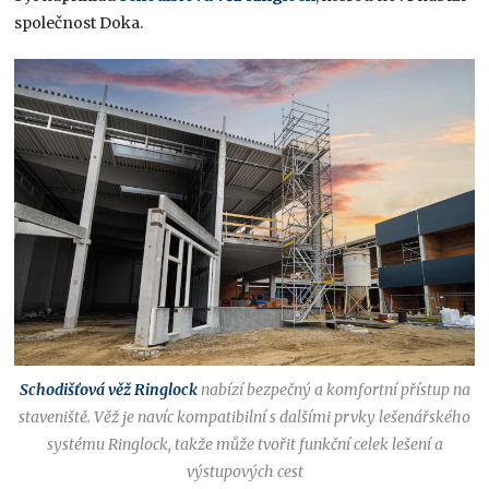
společnost Doka.
Schodišťová věž Ringlock
nabízí bezpečný a komfortní přístup na
staveniště. Věž je navíc kompatibilní s dalšími prvky lešenářského
systému Ringlock, takže může tvořit funkční celek lešení a
výstupových cest