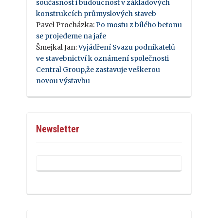
současnost i budoucnost v základových
konstrukcích průmyslových staveb
Pavel Procházka
:
Po mostu z bílého betonu
se projedeme na jaře
Šmejkal Jan
:
Vyjádření Svazu podnikatelů
ve stavebnictví k oznámení společnosti
Central Group,že zastavuje veškerou
novou výstavbu
Newsletter