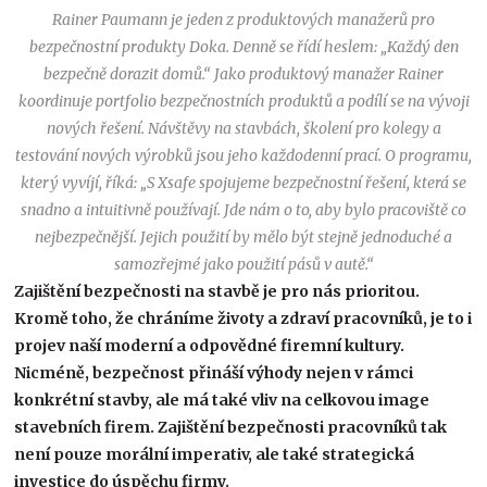
Rainer Paumann je jeden z produktových manažerů pro
bezpečnostní produkty Doka. Denně se řídí heslem: „Každý den
bezpečně dorazit domů.“ Jako produktový manažer Rainer
koordinuje portfolio bezpečnostních produktů a podílí se na vývoji
nových řešení. Návštěvy na stavbách, školení pro kolegy a
testování nových výrobků jsou jeho každodenní prací. O programu,
který vyvíjí, říká: „S Xsafe spojujeme bezpečnostní řešení, která se
snadno a intuitivně používají. Jde nám o to, aby bylo pracoviště co
nejbezpečnější. Jejich použití by mělo být stejně jednoduché a
samozřejmé jako použití pásů v autě.“
Zajištění bezpečnosti na stavbě je pro nás prioritou.
Kromě toho, že chráníme životy a zdraví pracovníků, je to i
projev naší moderní a odpovědné firemní kultury.
Nicméně, bezpečnost přináší výhody nejen v rámci
konkrétní stavby, ale má také vliv na celkovou image
stavebních firem. Zajištění bezpečnosti pracovníků tak
není pouze morální imperativ, ale také strategická
investice do úspěchu firmy.