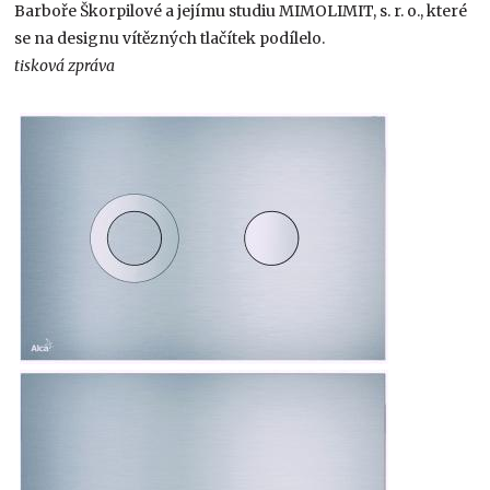
Barboře Škorpilové a jejímu studiu MIMOLIMIT, s. r. o., které
se na designu vítězných tlačítek podílelo.
tisková zpráva