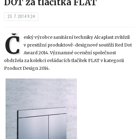
DOT za tlačítka FLAT
23. 7. 2014 9:24
Č
eský výrobce sanitární techniky Alcaplast zvítězil
v prestižní produktově-designové soutěži Red Dot
Award 2014. Významné ocenění společnost
obdržela za kolekci ovládacích tlačítek FLAT v kategorii
Product Design 2014.