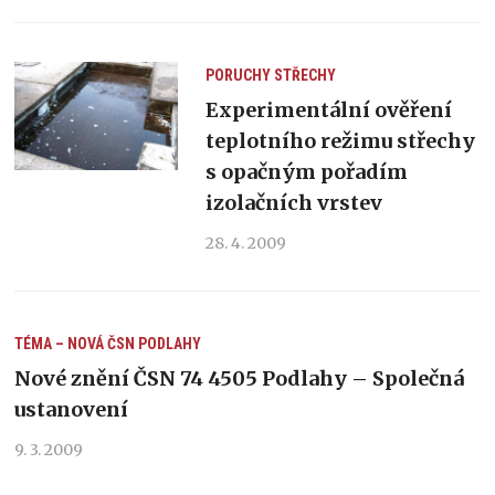
PORUCHY
STŘECHY
Experimentální ověření
teplotního režimu střechy
s opačným pořadím
izolačních vrstev
28. 4. 2009
TÉMA – NOVÁ ČSN PODLAHY
Nové znění ČSN 74 4505 Podlahy – Společná
ustanovení
9. 3. 2009