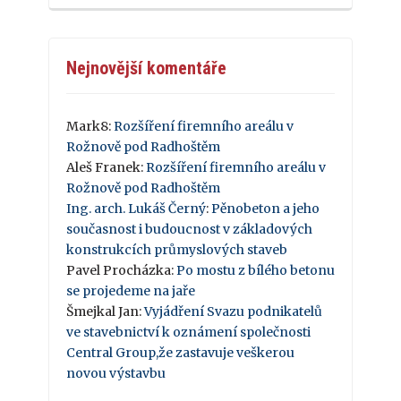
Nejnovější komentáře
Mark8
:
Rozšíření firemního areálu v
Rožnově pod Radhoštěm
Aleš Franek
:
Rozšíření firemního areálu v
Rožnově pod Radhoštěm
Ing. arch. Lukáš Černý
:
Pěnobeton a jeho
současnost i budoucnost v základových
konstrukcích průmyslových staveb
Pavel Procházka
:
Po mostu z bílého betonu
se projedeme na jaře
Šmejkal Jan
:
Vyjádření Svazu podnikatelů
ve stavebnictví k oznámení společnosti
Central Group,že zastavuje veškerou
novou výstavbu