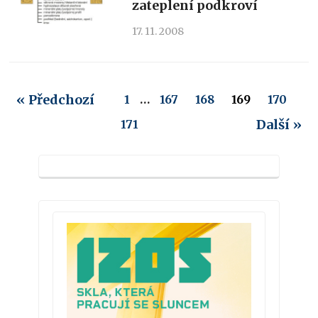
zateplení podkroví
17. 11. 2008
« Předchozí
1
…
167
168
169
170
Další »
171