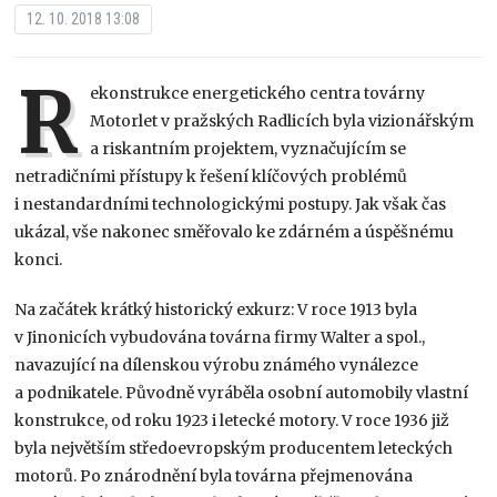
12. 10. 2018 13:08
R
ekonstrukce energetického centra továrny
Motorlet v pražských Radlicích byla vizionářským
a riskantním projektem, vyznačujícím se
netradičními přístupy k řešení klíčových problémů
i nestandardními technologickými postupy. Jak však čas
ukázal, vše nakonec směřovalo ke zdárném a úspěšnému
konci.
Na začátek krátký historický exkurz: V roce 1913 byla
v Jinonicích vybudována továrna firmy Walter a spol.,
navazující na dílenskou výrobu známého vynálezce
a podnikatele. Původně vyráběla osobní automobily vlastní
konstrukce, od roku 1923 i letecké motory. V roce 1936 již
byla největším středoevropským producentem leteckých
motorů. Po znárodnění byla továrna přejmenována