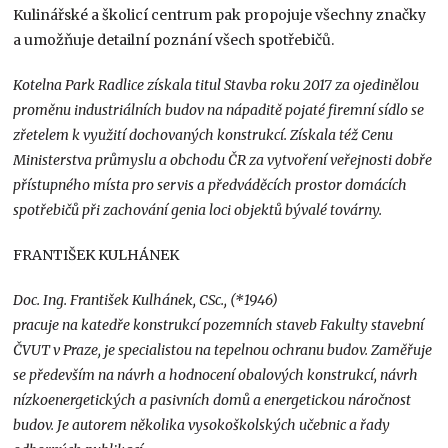
Kulinářské a školicí centrum pak propojuje všechny značky
a umožňuje detailní poznání všech spotřebičů.
Kotelna Park Radlice získala titul Stavba roku 2017 za ojedinělou
proměnu industriálních budov na nápaditě pojaté firemní sídlo se
zřetelem k využití dochovaných konstrukcí. Získala též Cenu
Ministerstva průmyslu a obchodu ČR za vytvoření veřejnosti dobře
přístupného místa pro servis a předváděcích prostor domácích
spotřebičů při zachování genia loci objektů bývalé továrny.
FRANTIŠEK KULHÁNEK
Doc. Ing. František Kulhánek, CSc., (*1946)
pracuje na katedře konstrukcí pozemních staveb Fakulty stavební
ČVUT v Praze, je specialistou na tepelnou ochranu budov. Zaměřuje
se především na návrh a hodnocení obalových konstrukcí, návrh
nízkoenergetických a pasivních domů a energetickou náročnost
budov. Je autorem několika vysokoškolských učebnic a řady