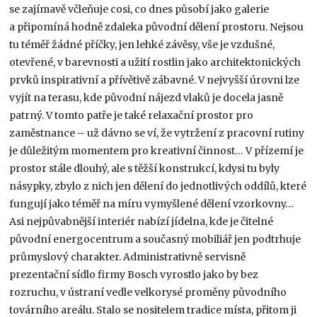
se zajímavě včleňuje cosi, co dnes působí jako galerie
a připomíná hodně zdaleka původní dělení prostoru. Nejsou
tu téměř žádné příčky, jen lehké závěsy, vše je vzdušné,
otevřené, v barevnosti a užití rostlin jako architektonických
prvků inspirativní a přívětivě zábavné. V nejvyšší úrovni lze
vyjít na terasu, kde původní nájezd vlaků je docela jasně
patrný. V tomto patře je také relaxační prostor pro
zaměstnance – už dávno se ví, že vytržení z pracovní rutiny
je důležitým momentem pro kreativní činnost… V přízemí je
prostor stále dlouhý, ale s těžší konstrukcí, kdysi tu byly
násypky, zbylo z nich jen dělení do jednotlivých oddílů, které
fungují jako téměř na míru vymyšlené dělení vzorkovny…
Asi nejpůvabnější interiér nabízí jídelna, kde je čitelné
původní energocentrum a současný mobiliář jen podtrhuje
průmyslový charakter. Administrativně servisně
prezentační sídlo firmy Bosch vyrostlo jako by bez
rozruchu, v ústraní vedle velkorysé proměny původního
továrního areálu. Stalo se nositelem tradice místa, přitom ji