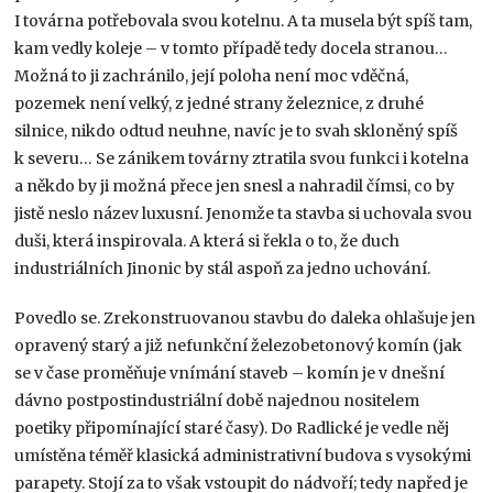
I továrna potřebovala svou kotelnu. A ta musela být spíš tam,
kam vedly koleje – v tomto případě tedy docela stranou…
Možná to ji zachránilo, její poloha není moc vděčná,
pozemek není velký, z jedné strany železnice, z druhé
silnice, nikdo odtud neuhne, navíc je to svah skloněný spíš
k severu… Se zánikem továrny ztratila svou funkci i kotelna
a někdo by ji možná přece jen snesl a nahradil čímsi, co by
jistě neslo název luxusní. Jenomže ta stavba si uchovala svou
duši, která inspirovala. A která si řekla o to, že duch
industriálních Jinonic by stál aspoň za jedno uchování.
Povedlo se. Zrekonstruovanou stavbu do daleka ohlašuje jen
opravený starý a již nefunkční železobetonový komín (jak
se v čase proměňuje vnímání staveb – komín je v dnešní
dávno postpostindustriální době najednou nositelem
poetiky připomínající staré časy). Do Radlické je vedle něj
umístěna téměř klasická administrativní budova s vysokými
parapety. Stojí za to však vstoupit do nádvoří; tedy napřed je