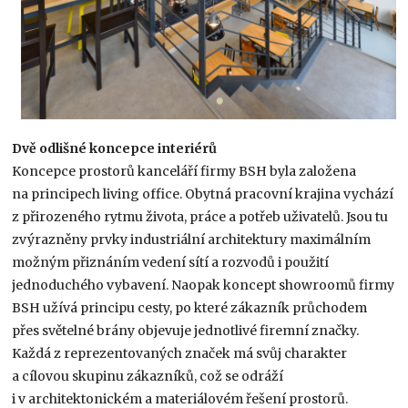
Dvě odlišné koncepce interiérů
Koncepce prostorů kanceláří firmy BSH byla založena
na principech living office. Obytná pracovní krajina vychází
z přirozeného rytmu života, práce a potřeb uživatelů. Jsou tu
zvýrazněny prvky industriální architektury maximálním
možným přiznáním vedení sítí a rozvodů i použití
jednoduchého vybavení. Naopak koncept showroomů firmy
BSH užívá principu cesty, po které zákazník průchodem
přes světelné brány objevuje jednotlivé firemní značky.
Každá z reprezentovaných značek má svůj charakter
a cílovou skupinu zákazníků, což se odráží
i v architektonickém a materiálovém řešení prostorů.