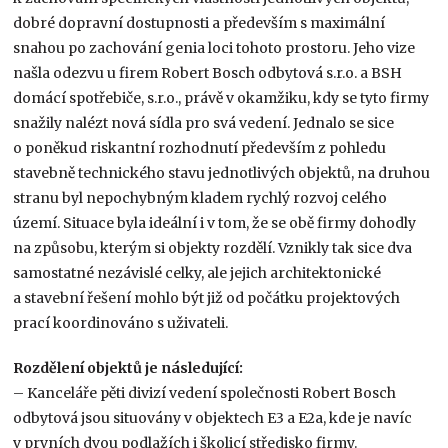
dobré dopravní dostupnosti a především s maximální
snahou po zachování genia loci tohoto prostoru. Jeho vize
našla odezvu u firem Robert Bosch odbytová s.r.o. a BSH
domácí spotřebiče, s.r.o., právě v okamžiku, kdy se tyto firmy
snažily nalézt nová sídla pro svá vedení. Jednalo se sice
o poněkud riskantní rozhodnutí především z pohledu
stavebně technického stavu jednotlivých objektů, na druhou
stranu byl nepochybným kladem rychlý rozvoj celého
území. Situace byla ideální i v tom, že se obě firmy dohodly
na způsobu, kterým si objekty rozdělí. Vznikly tak sice dva
samostatné nezávislé celky, ale jejich architektonické
a stavební řešení mohlo být již od počátku projektových
prací koordinováno s uživateli.
Rozdělení objektů je následující:
– Kanceláře pěti divizí vedení společnosti Robert Bosch
odbytová jsou situovány v objektech E3 a E2a, kde je navíc
v prvních dvou podlažích i školicí středisko firmy.