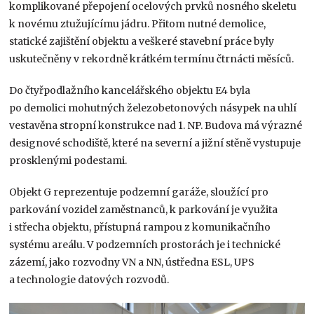
komplikované přepojení ocelových prvků nosného skeletu
k novému ztužujícímu jádru. Přitom nutné demolice,
statické zajištění objektu a veškeré stavební práce byly
uskutečněny v rekordně krátkém termínu čtrnácti měsíců.
Do čtyřpodlažního kancelářského objektu E4 byla
po demolici mohutných železobetonových násypek na uhlí
vestavěna stropní konstrukce nad 1. NP. Budova má výrazné
designové schodiště, které na severní a jižní stěně vystupuje
prosklenými podestami.
Objekt G reprezentuje podzemní garáže, sloužící pro
parkování vozidel zaměstnanců, k parkování je využita
i střecha objektu, přístupná rampou z komunikačního
systému areálu. V podzemních prostorách je i technické
zázemí, jako rozvodny VN a NN, ústředna ESL, UPS
a technologie datových rozvodů.