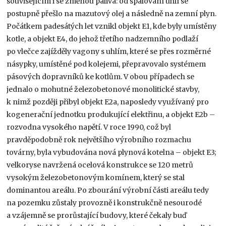
souvisejícím i se změnou paliva: od spalování uhlí se
postupně přešlo na mazutový olej a následně na zemní plyn.
Počátkem padesátých let vznikl objekt E1, kde byly umístěny
kotle, a objekt E4, do jehož třetího nadzemního podlaží
po vlečce zajížděly vagony s uhlím, které se přes rozměrné
násypky, umístěné pod kolejemi, přepravovalo systémem
pásových dopravníků ke kotlům. V obou případech se
jednalo o mohutné železobetonové monolitické stavby,
k nimž později přibyl objekt E2a, naposledy využívaný pro
kogenerační jednotku produkující elektřinu, a objekt E2b –
rozvodna vysokého napětí. V roce 1990, což byl
pravděpodobně rok největšího výrobního rozmachu
továrny, byla vybudována nová plynová kotelna – objekt E3;
velkoryse navržená ocelová konstrukce se 120 metrů
vysokým železobetonovým komínem, který se stal
dominantou areálu. Po zbourání výrobní části areálu tedy
na pozemku zůstaly provozně i konstrukčně nesourodé
a vzájemně se prorůstající budovy, které čekaly buď