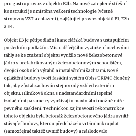
pro gastroprovoz v objektu E2b. Na nově zateplené střešní
konstrukci je umístěna veškerá technologie (včetně
strojovny VZT a chlazení), zajišťující provoz objektů E1, E2b
a E4.
Objekt E3 je pětipodlažní kancelářská budova s ustupujícím
posledním podlažím. Místo dřívějšího vyztužení ocelovými
táhly se ke ztužení objektu využilo nové železobetonové
jádro s prefabrikovaným železobetonovým schodištěm,
dvojicí osobních výtahů a instalačními šachtami. Nové
opláštění budovy tvoří fasádní systém Qbiss TRIMO členěný
tak, aby zůstal zachován stejnorodý vzhled exteriéru
objektu. Hliníková okna s nadstandardními tepelně
izolačními parametry využívají v maximální možné míře
pevného zasklení. Technickou zajímavostí rekonstrukce
tohoto objektu byla betonáž železobetonového jádra uvnitř
stávající budovy, kterou předcházelo vrtání mikropilot
(samozřejmě taktéž uvnitř budovy) a následovalo