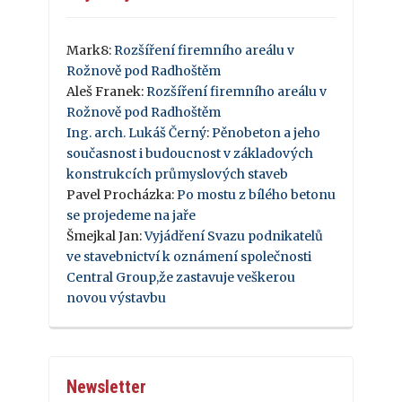
Mark8
:
Rozšíření firemního areálu v
Rožnově pod Radhoštěm
Aleš Franek
:
Rozšíření firemního areálu v
Rožnově pod Radhoštěm
Ing. arch. Lukáš Černý
:
Pěnobeton a jeho
současnost i budoucnost v základových
konstrukcích průmyslových staveb
Pavel Procházka
:
Po mostu z bílého betonu
se projedeme na jaře
Šmejkal Jan
:
Vyjádření Svazu podnikatelů
ve stavebnictví k oznámení společnosti
Central Group,že zastavuje veškerou
novou výstavbu
Newsletter