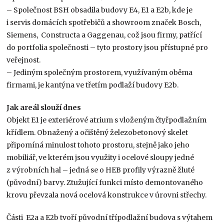
– Společnost BSH obsadila budovy E4, E1 a E2b, kde je
i servis domácích spotřebičů a showroom značek Bosch,
Siemens, Constructa a Gaggenau, což jsou firmy, patřící
do portfolia společnosti – tyto prostory jsou přístupné pro
veřejnost.
– Jediným společným prostorem, využívaným oběma
firmami, je kantýna ve třetím podlaží budovy E2b.
Jak areál slouží dnes
Objekt E1 je exteriérové atrium s vloženým čtyřpodlažním
křídlem. Obnažený a očištěný železobetonový skelet
připomíná minulost tohoto prostoru, stejně jako jeho
mobiliář, ve kterém jsou využity i ocelové sloupy jedné
z výrobních hal – jedná se o HEB profily výrazně žluté
(původní) barvy. Ztužující funkci místo demontovaného
krovu převzala nová ocelová konstrukce v úrovni střechy.
Části E2a a E2b tvoří původní třípodlažní budova s výtahem