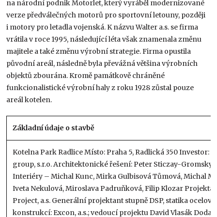
na národní podnik Motorlet, který vyráběl modernizované
verze předválečných motorů pro sportovní letouny, později
i motory pro letadla vojenská. K názvu Walter a.s. se firma
vrátila v roce 1995, následující léta však znamenala změnu
majitele a také změnu výrobní strategie. Firma opustila
původní areál, následně byla převážná většina výrobních
objektů zbourána. Kromě památkově chráněné
funkcionalistické výrobní haly z roku 1928 zůstal pouze
areál kotelen.
Základní údaje o stavbě
Kotelna Park Radlice Místo: Praha 5, Radlická 350 Investor: 
group, s.r.o. Architektonické řešení: Peter Sticzay-Gromsky;
Interiéry – Michal Kunc, Mirka Gulbisová Tůmová, Michal Ma
Iveta Nekulová, Miroslava Padruňková, Filip Klozar Projekta
Project, a.s. Generální projektant stupně DSP, statika ocelov
konstrukcí: Excon, a.s.; vedoucí projektu David Vlasák Dodava