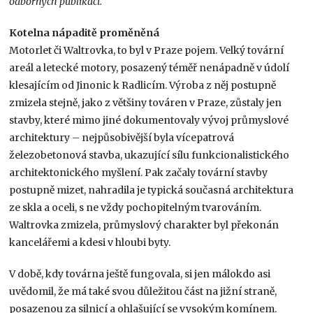
odborných publikací.
Kotelna nápaditě proměněná
Motorlet či Waltrovka, to byl v Praze pojem. Velký tovární
areál a letecké motory, posazený téměř nenápadně v údolí
klesajícím od Jinonic k Radlicím. Výroba z něj postupně
zmizela stejně, jako z většiny továren v Praze, zůstaly jen
stavby, které mimo jiné dokumentovaly vývoj průmyslové
architektury – nejpůsobivější byla vícepatrová
železobetonová stavba, ukazující sílu funkcionalistického
architektonického myšlení. Pak začaly tovární stavby
postupně mizet, nahradila je typická současná architektura
ze skla a oceli, s ne vždy pochopitelným tvarováním.
Waltrovka zmizela, průmyslový charakter byl překonán
kancelářemi a kdesi v hloubi byty.
V době, kdy továrna ještě fungovala, si jen málokdo asi
uvědomil, že má také svou důležitou část na jižní straně,
posazenou za silnicí a ohlašující se vysokým komínem.