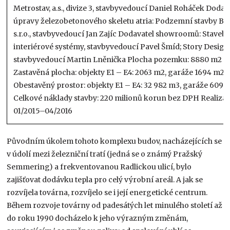
Metrostav, a.s., divize 3, stavbyvedoucí Daniel Roháček Dodav
úpravy železobetonového skeletu atria: Podzemní stavby Br
s.r.o., stavbyvedoucí Jan Zajíc Dodavatel showroomů: Staveb
interiérové systémy, stavbyvedoucí Pavel Šmíd; Story Design
stavbyvedoucí Martin Lněnička Plocha pozemku: 8880 m2
Zastavěná plocha: objekty E1 – E4: 2063 m2, garáže 1694 m2
Obestavěný prostor: objekty E1 – E4: 32 982 m3, garáže 6097
Celkové náklady stavby: 220 milionů korun bez DPH Realizac
01/2015–04/2016
Původním úkolem tohoto komplexu budov, nacházejících se
v údolí mezi železniční tratí (jedná se o známý Pražský
Semmering) a frekventovanou Radlickou ulicí, bylo
zajišťovat dodávku tepla pro celý výrobní areál. A jak se
rozvíjela továrna, rozvíjelo se i její energetické centrum.
Během rozvoje továrny od padesátých let minulého století až
do roku 1990 docházelo k jeho výrazným změnám,