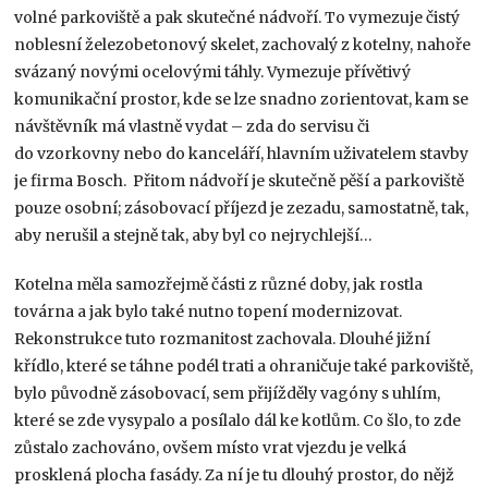
volné parkoviště a pak skutečné nádvoří. To vymezuje čistý
noblesní železobetonový skelet, zachovalý z kotelny, nahoře
svázaný novými ocelovými táhly. Vymezuje přívětivý
komunikační prostor, kde se lze snadno zorientovat, kam se
návštěvník má vlastně vydat – zda do servisu či
do vzorkovny nebo do kanceláří, hlavním uživatelem stavby
je firma Bosch. Přitom nádvoří je skutečně pěší a parkoviště
pouze osobní; zásobovací příjezd je zezadu, samostatně, tak,
aby nerušil a stejně tak, aby byl co nejrychlejší…
Kotelna měla samozřejmě části z různé doby, jak rostla
továrna a jak bylo také nutno topení modernizovat.
Rekonstrukce tuto rozmanitost zachovala. Dlouhé jižní
křídlo, které se táhne podél trati a ohraničuje také parkoviště,
bylo původně zásobovací, sem přijížděly vagóny s uhlím,
které se zde vysypalo a posílalo dál ke kotlům. Co šlo, to zde
zůstalo zachováno, ovšem místo vrat vjezdu je velká
prosklená plocha fasády. Za ní je tu dlouhý prostor, do nějž