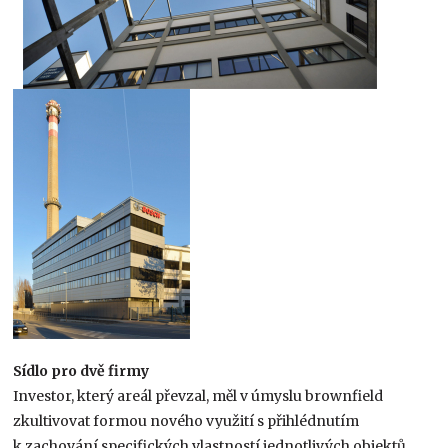
Sídlo pro dvě firmy
Investor, který areál převzal, měl v úmyslu brownfield
zkultivovat formou nového využití s přihlédnutím
k zachování specifických vlastností jednotlivých objektů,