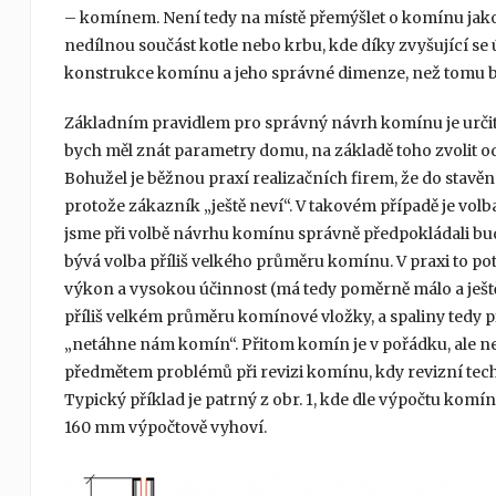
– komínem. Není tedy na místě přemýšlet o komínu jako
nedílnou součást kotle nebo krbu, kde díky zvyšující se 
konstrukce komínu a jeho správné dimenze, než tomu by
Základním pravidlem pro správný návrh komínu je určit
bych měl znát parametry domu, na základě toho zvolit od
Bohužel je běžnou praxí realizačních firem, že do stavě
protože zákazník „ještě neví“. V takovém případě je vo
jsme při volbě návrhu komínu správně předpokládali bud
bývá volba příliš velkého průměru komínu. V praxi to 
výkon a vysokou účinnost (má tedy poměrně málo a ještě
příliš velkém průměru komínové vložky, a spaliny tedy pře
„netáhne nám komín“. Přitom komín je v pořádku, ale nen
předmětem problémů při revizi komínu, kdy revizní tech
Typický příklad je patrný z obr. 1, kde dle výpočtu ko
160 mm výpočtově vyhoví.