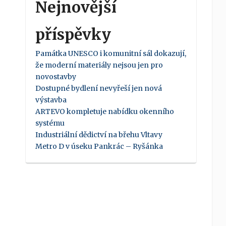
Nejnovější
příspěvky
Památka UNESCO i komunitní sál dokazují,
že moderní materiály nejsou jen pro
novostavby
Dostupné bydlení nevyřeší jen nová
výstavba
ARTEVO kompletuje nabídku okenního
systému
Industriální dědictví na břehu Vltavy
Metro D v úseku Pankrác – Ryšánka