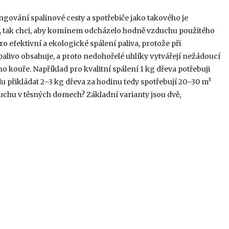
ngování spalinové cesty a spotřebiče jako takového je
, tak chci, aby komínem odcházelo hodně vzduchu použitého
 efektivní a ekologické spálení paliva, protože při
alivo obsahuje, a proto nedohořelé uhlíky vytvářejí nežádoucí
 kouře. Například pro kvalitní spálení 1 kg dřeva potřebuji
 přikládat 2–3 kg dřeva za hodinu tedy spotřebují 20–30 m³
duchu v těsných domech? Základní varianty jsou dvě,