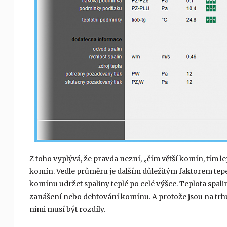
Z toho vyplývá, že pravda nezní, „čím větší komín, tím lep
komín. Vedle průměru je dalším důležitým faktorem te
komínu udržet spaliny teplé po celé výšce. Teplota spali
zanášení nebo dehtování komínu. A protože jsou na trh
nimi musí být rozdíly.