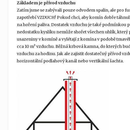
Základem je přívod vzduchu
Zatím jsme se zabývali pouze odvodem spalin, ale pro fu
zapotřebí VZDUCH! Pokud chci, aby komín dobře táhnul
na hoření paliva. Dostatek vzduchu je také podmínkou pro
nedostatku kyslíku nemůže shořet všechen uhlík, který p
usazeniny v komíně a vylétají z komína v podobě tmavého
cca 10 m³ vzduchu. Běžná krbová kamna, do kterých budu
vzduchu za hodinu. Jak ale zajistit dostatečný přívod vz
horizontální podlahový kanál nebo vertikální šachta.