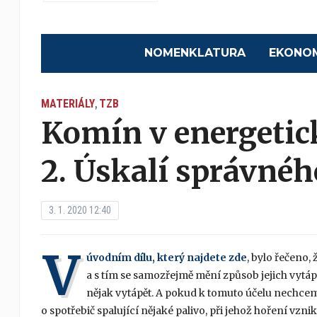
NOMENKLATURA
EKONO
MATERIÁLY
TZB
,
Komín v energeti
2. Úskalí správné
3. 1. 2020 12:40
V
úvodním dílu, který najdete zde
, bylo řečeno,
a s tím se samozřejmě mění způsob jejich vytáp
nějak vytápět. A pokud k tomuto účelu nechcem
o spotřebič spalující nějaké palivo, při jehož hoření vznik