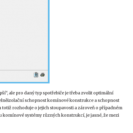
ší“, ale pro daný typ spotřebiče je třeba zvolit optimální
pelněizolační schopnost komínové konstrukce a schopnost
n totiž rozhoduje o jejich stoupavosti a zároveň o případném
u komínové systémy různých konstrukcí, je jasné, že mezi