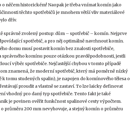
 o něčem historickém! Naopak je třeba vnímat komín jako
účinnosti těchto spotřebičů je mnohem větší vliv materiálové
lo dřív.
ě správně zvolený postup: dům – spotřebič – komín. Nejprve
povídající spotřebič, a pro něj optimálně navrhnout komín.
ného domu musí postavit komín bez znalosti spotřebiče,
lba správného komínu pouze otázkou pravděpodobnosti, jestli
oucí výběr spotřebiče. Nejčastější chybou v tomto případě
potom znamená, že moderní spotřebič, který má poměrně nízký
 k tomu studených spalin), je napojen do komínového tělesa o
stávají proudit a vlastně se zastaví. To lze laicky definovat
í vhodný pro daný typ spotřebiče. Tento fakt je také
nik je povinen ověřit funkčnost spalinové cesty výpočtem.
mín o průměru 200 mm nevyhovuje, a stejný komín o průměru