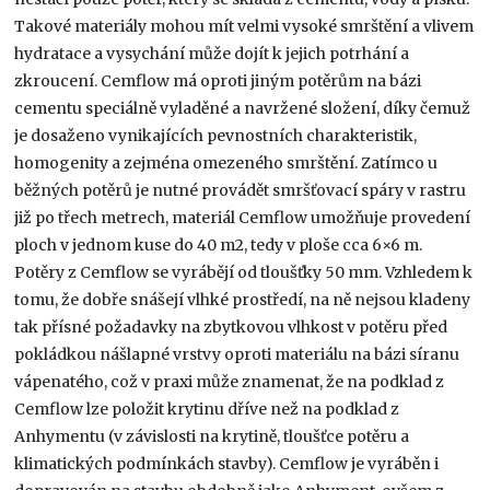
Takové materiály mohou mít velmi vysoké smrštění a vlivem
hydratace a vysychání může dojít k jejich potrhání a
zkroucení. Cemflow má oproti jiným potěrům na bázi
cementu speciálně vyladěné a navržené složení, díky čemuž
je dosaženo vynikajících pevnostních charakteristik,
homogenity a zejména omezeného smrštění. Zatímco u
běžných potěrů je nutné provádět smršťovací spáry v rastru
již po třech metrech, materiál Cemflow umožňuje provedení
ploch v jednom kuse do 40 m2, tedy v ploše cca 6×6 m.
Potěry z Cemflow se vyrábějí od tloušťky 50 mm. Vzhledem k
tomu, že dobře snášejí vlhké prostředí, na ně nejsou kladeny
tak přísné požadavky na zbytkovou vlhkost v potěru před
pokládkou nášlapné vrstvy oproti materiálu na bázi síranu
vápenatého, což v praxi může znamenat, že na podklad z
Cemflow lze položit krytinu dříve než na podklad z
Anhymentu (v závislosti na krytině, tloušťce potěru a
klimatických podmínkách stavby). Cemflow je vyráběn i