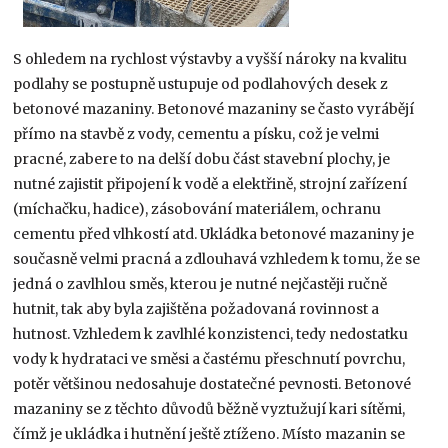
S ohledem na rychlost výstavby a vyšší nároky na kvalitu
podlahy se postupně ustupuje od podlahových desek z
betonové mazaniny. Betonové mazaniny se často vyrábějí
přímo na stavbě z vody, cementu a písku, což je velmi
pracné, zabere to na delší dobu část stavební plochy, je
nutné zajistit připojení k vodě a elektřině, strojní zařízení
(míchačku, hadice), zásobování materiálem, ochranu
cementu před vlhkostí atd. Ukládka betonové mazaniny je
současně velmi pracná a zdlouhavá vzhledem k tomu, že se
jedná o zavlhlou směs, kterou je nutné nejčastěji ručně
hutnit, tak aby byla zajištěna požadovaná rovinnost a
hutnost. Vzhledem k zavlhlé konzistenci, tedy nedostatku
vody k hydrataci ve směsi a častému přeschnutí povrchu,
potěr většinou nedosahuje dostatečné pevnosti. Betonové
mazaniny se z těchto důvodů běžně vyztužují kari sítěmi,
čímž je ukládka i hutnění ještě ztíženo. Místo mazanin se