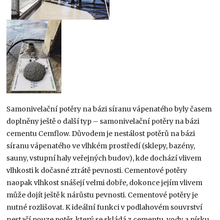
Samonivelační potěry na bázi síranu vápenatého byly časem
doplněny ještě o další typ – samonivelační potěry na bázi
cementu Cemflow. Důvodem je nestálost potěrů na bázi
síranu vápenatého ve vlhkém prostředí (sklepy, bazény,
sauny, vstupní haly veřejných budov), kde dochází vlivem
vlhkosti k dočasné ztrátě pevnosti. Cementové potěry
naopak vlhkost snášejí velmi dobře, dokonce jejím vlivem
může dojít ještě k nárůstu pevnosti. Cementové potěry je
nutné rozlišovat. K ideální funkci v podlahovém souvrství
nestačí pouze potěr, který se skládá z cementu, vody a písku.