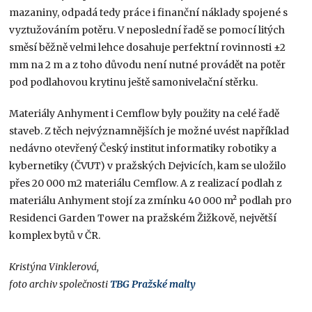
mazaniny, odpadá tedy práce i finanční náklady spojené s
vyztužováním potěru. V neposlední řadě se pomocí litých
směsí běžně velmi lehce dosahuje perfektní rovinnosti ±2
mm na 2 m a z toho důvodu není nutné provádět na potěr
pod podlahovou krytinu ještě samonivelační stěrku.
Materiály Anhyment i Cemflow byly použity na celé řadě
staveb. Z těch nejvýznamnějších je možné uvést například
nedávno otevřený Český institut informatiky robotiky a
kybernetiky (ČVUT) v pražských Dejvicích, kam se uložilo
přes 20 000 m2 materiálu Cemflow. A z realizací podlah z
materiálu Anhyment stojí za zmínku 40 000 m² podlah pro
Residenci Garden Tower na pražském Žižkově, největší
komplex bytů v ČR.
Kristýna Vinklerová,
foto archiv společnosti
TBG Pražské malty