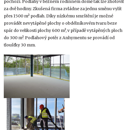
pochozí. Podlahy v běžném rodinném domě tak lze zhotovit
za dvě hodiny. Zkušená firma zvládne za jednu směnu vylít
přes 1500 m² podlah. Díky nízkému smrštění je možné
provádět nevytápěné plochy o obdélníkovém tvaru beze
spár do velikosti plochy 600 m², v případě vytápěných ploch
do 300 m². Podlahový potěr z Anhymentu se provádí od
tloušťky 30 mm.