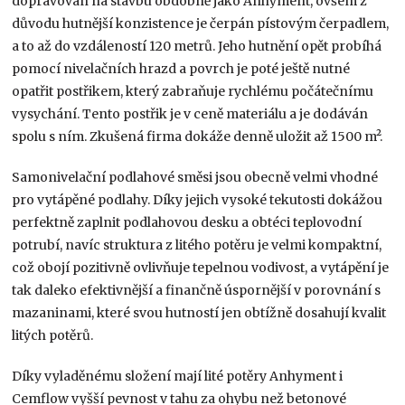
dopravován na stavbu obdobně jako Anhyment, ovšem z
důvodu hutnější konzistence je čerpán pístovým čerpadlem,
a to až do vzdáleností 120 metrů. Jeho hutnění opět probíhá
pomocí nivelačních hrazd a povrch je poté ještě nutné
opatřit postřikem, který zabraňuje rychlému počátečnímu
vysychání. Tento postřik je v ceně materiálu a je dodáván
spolu s ním. Zkušená firma dokáže denně uložit až 1500 m².
Samonivelační podlahové směsi jsou obecně velmi vhodné
pro vytápěné podlahy. Díky jejich vysoké tekutosti dokážou
perfektně zaplnit podlahovou desku a obtéci teplovodní
potrubí, navíc struktura z litého potěru je velmi kompaktní,
což obojí pozitivně ovlivňuje tepelnou vodivost, a vytápění je
tak daleko efektivnější a finančně úspornější v porovnání s
mazaninami, které svou hutností jen obtížně dosahují kvalit
litých potěrů.
Díky vyladěnému složení mají lité potěry Anhyment i
Cemflow vyšší pevnost v tahu za ohybu než betonové