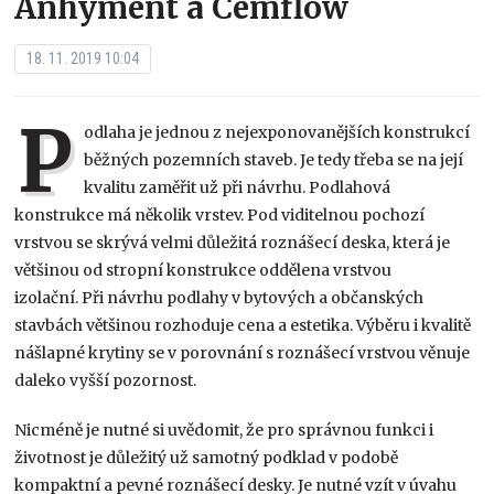
Anhyment a Cemflow
18. 11. 2019 10:04
P
odlaha je jednou z nejexponovanějších konstrukcí
běžných pozemních staveb. Je tedy třeba se na její
kvalitu zaměřit už při návrhu. Podlahová
konstrukce má několik vrstev. Pod viditelnou pochozí
vrstvou se skrývá velmi důležitá roznášecí deska, která je
většinou od stropní konstrukce oddělena vrstvou
izolační. Při návrhu podlahy v bytových a občanských
stavbách většinou rozhoduje cena a estetika. Výběru i kvalitě
nášlapné krytiny se v porovnání s roznášecí vrstvou věnuje
daleko vyšší pozornost.
Nicméně je nutné si uvědomit, že pro správnou funkci i
životnost je důležitý už samotný podklad v podobě
kompaktní a pevné roznášecí desky. Je nutné vzít v úvahu