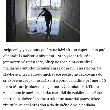
Nejprve byly vyvinuty potěry na bázi síranu vápenatého pod
obchodní značkou Anhyment. Tyto vysoce tekuté a
jemnozrnné směsi se vyrábějí ve speciální centrální
maltárně a autodomíchávačem se dopravují na stavbu. Na
stavbě je směs z autodomíchávače postupně dávkována do
šnekového čerpacího zařízení a pomocí hadic o průměru 50
nebo 63 mm je uložena do jednotlivých místností. Tímto
způsobem je možné ukládat materiál do vzdálenosti až 200
metrů. Po uložení do konstrukce se materiál pouze lehce
zhutní nivelační hrazdou a do druhého dne je podlaha