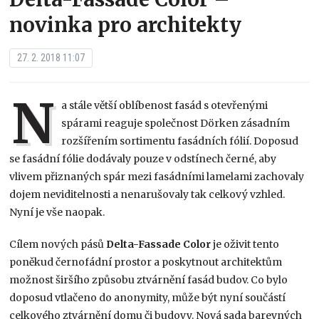
novinka pro architekty
27. 2. 2018 11:07
N
a stále větší oblíbenost fasád s otevřenými
spárami reaguje společnost Dörken zásadním
rozšířením sortimentu fasádních fólií. Doposud
se fasádní fólie dodávaly pouze v odstínech černé, aby
vlivem přiznaných spár mezi fasádními lamelami zachovaly
dojem neviditelnosti a nenarušovaly tak celkový vzhled.
Nyní je vše naopak.
Cílem nových pásů
Delta-Fassade Color
je oživit tento
poněkud černofádní prostor a poskytnout architektům
možnost širšího způsobu ztvárnění fasád budov. Co bylo
doposud vtlačeno do anonymity, může být nyní součástí
celkového ztvárnění domu či budovy. Nová sada barevných