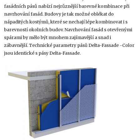
fasádních pásů nabízí nejrůznější barevné kombinace při
navrhování fasád. Budovy je tak možné oblékat do
nápaditých kostýmů, které se nechají lépe kombinovat i s
barevností okolních budov. Navrhování fasád s otevřenými
spárami by mělo být mnohem zajímavější a snad i
zábavnější. Technické parametry pásů Delta-Fassade -Color
jsou identické s pásy Delta-Fassade.