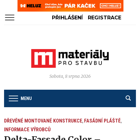
PŘIHLÁŠENÍ
REGISTRACE
Sobota, 8 srpna 2026
MENU
DŘEVĚNÉ MONTOVANÉ KONSTRUKCE
FASÁDNÍ PLÁŠTĚ
,
,
INFORMACE VÝROBCŮ
Delta-Fassade Color –