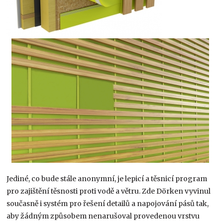
Jediné, co bude stále anonymní, je lepicí a těsnicí program
pro zajištění těsnosti proti vodě a větru. Zde Dörken vyvinul
současně i systém pro řešení detailů a napojování pásů tak,
aby žádným způsobem nenarušoval provedenou vrstvu