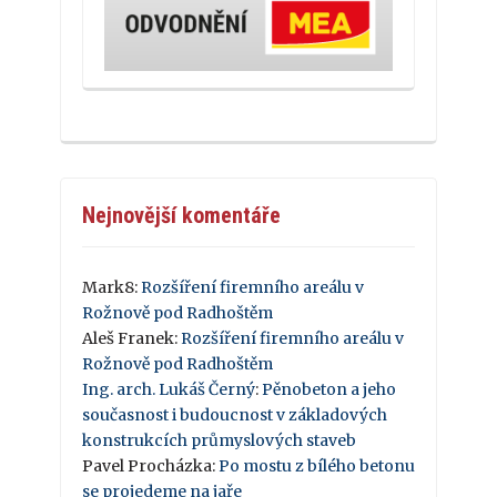
Nejnovější komentáře
Mark8
:
Rozšíření firemního areálu v
Rožnově pod Radhoštěm
Aleš Franek
:
Rozšíření firemního areálu v
Rožnově pod Radhoštěm
Ing. arch. Lukáš Černý
:
Pěnobeton a jeho
současnost i budoucnost v základových
konstrukcích průmyslových staveb
Pavel Procházka
:
Po mostu z bílého betonu
se projedeme na jaře