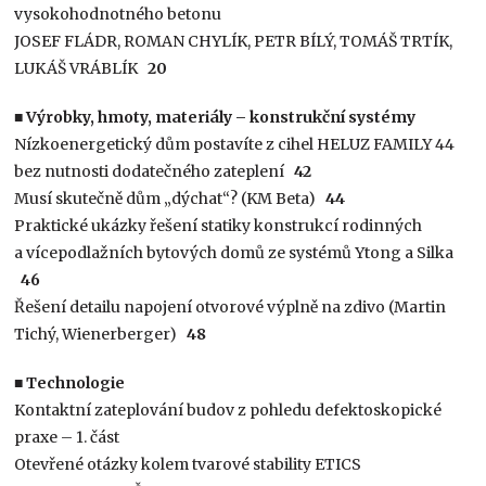
vysokohodnotného betonu
JOSEF FLÁDR, ROMAN CHYLÍK, PETR BÍLÝ, TOMÁŠ TRTÍK,
LUKÁŠ VRÁBLÍK
20
■ Výrobky, hmoty, materiály – konstrukční systémy
Nízkoenergetický dům postavíte z cihel HELUZ FAMILY 44
bez nutnosti dodatečného zateplení
42
Musí skutečně dům „dýchat“? (KM Beta)
44
Praktické ukázky řešení statiky konstrukcí rodinných
a vícepodlažních bytových domů ze systémů Ytong a Silka
46
Řešení detailu napojení otvorové výplně na zdivo (Martin
Tichý, Wienerberger)
48
■ Technologie
Kontaktní zateplování budov z pohledu defektoskopické
praxe – 1. část
Otevřené otázky kolem tvarové stability ETICS