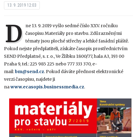
13. 9. 2019 12:03
D
ne 13. 9. 2019 vyšlo sedmé číslo XXV. ročníku
časopisu Materiály pro stavbu. Zdůrazněnými
tématy jsou ploché střechy a lehké fasádní pláště.
Pokud nejste předplatiteli, získáte časopis prostřednictvím
SEND Předplatné, s. r. o., Ve Žlíbku 1800/77, hala A3, 193 00
Praha 9, tel.: 225 985 225 nebo 777 333 370, e-
mail:
bm@send.cz
. Pokud dáváte přednost elektronické
verzi časopisu, najdete ji
na
www.ecasopis.businessmedia.cz
.