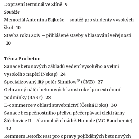
Dopravní terminál ve Zlíně
9
Soutěže
Memoriál Antonína Fajkoše – soutěž pro studenty vysokých
škol
10
Stavba roku 2019 – přihlášené stavby a hlasování veřejnosti
10
Téma Pro beton
Sanace betonových základů vedení vysokého a velmi
vysokého napětí (Nekap)
24
®
Specializovaný litý potěr Slimflow
(ČMB)
27
Ochranný nátěr betonových konstrukcí pro extrémní
podmínky (BASF)
28
E-commerce v oblasti stavebnictví (Česká Doka)
30
Sanace bezpečnostního přelivu přečerpávací elektrárny
Štěchovice II – Akumulační nádrž Homole (MC-Bauchemie)
32
Remmers Betofix Fast pro opravy pojížděných betonových