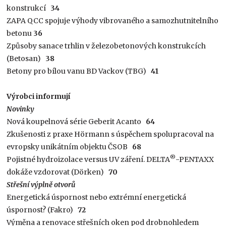
konstrukcí
34
ZAPA QCC spojuje výhody vibrovaného a samozhutnitelního
betonu
36
Způsoby sanace trhlin v železobetonových konstrukcích
(Betosan)
38
Betony pro bílou vanu BD Vackov (TBG)
41
Výrobci informují
Novinky
Nová koupelnová série Geberit Acanto
64
Zkušenosti z praxe Hörmann s úspěchem spolupracoval na
evropsky unikátním objektu ČSOB
68
®
Pojistné hydroizolace versus UV záření. DELTA
-PENTAXX
dokáže vzdorovat (Dörken)
70
Střešní výplně otvorů
Energetická úspornost nebo extrémní energetická
úspornost? (Fakro)
72
Výměna a renovace střešních oken pod drobnohledem