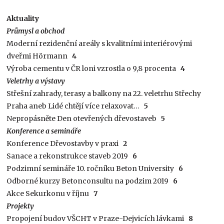
Aktuality
Průmysl a obchod
Moderní rezidenční areály s kvalitními interiérovými
dveřmi Hörmann
4
Výroba cementu v ČR loni vzrostla o 9,8 procenta
4
Veletrhy a výstavy
Střešní zahrady, terasy a balkony na 22. veletrhu Střechy
Praha aneb Lidé chtějí více relaxovat…
5
Nepropásněte Den otevřených dřevostaveb
5
Konference a semináře
Konference Dřevostavby v praxi
2
Sanace a rekonstrukce staveb 2019
6
Podzimní semináře 10. ročníku Beton University
6
Odborné kurzy Betonconsultu na podzim 2019
6
Akce Sekurkonu v říjnu
7
Projekty
Propojení budov VŠCHT v Praze-Dejvicích lávkami
8