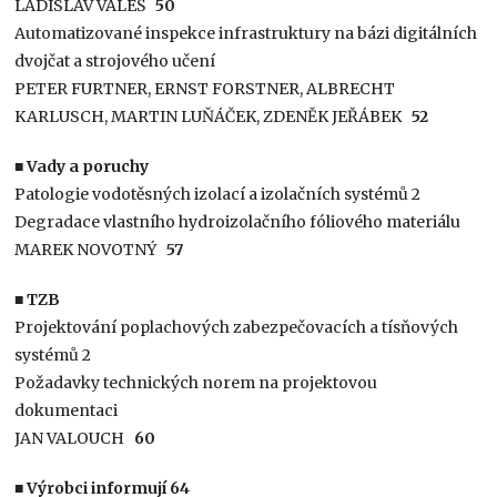
LADISLAV VALEŠ
50
Automatizované inspekce infrastruktury na bázi digitálních
dvojčat a strojového učení
PETER FURTNER, ERNST FORSTNER, ALBRECHT
KARLUSCH, MARTIN LUŇÁČEK, ZDENĚK JEŘÁBEK
52
■ Vady a poruchy
Patologie vodotěsných izolací a izolačních systémů 2
Degradace vlastního hydroizolačního fóliového materiálu
MAREK NOVOTNÝ
57
■ TZB
Projektování poplachových zabezpečovacích a tísňových
systémů 2
Požadavky technických norem na projektovou
dokumentaci
JAN VALOUCH
60
■ Výrobci informují 64